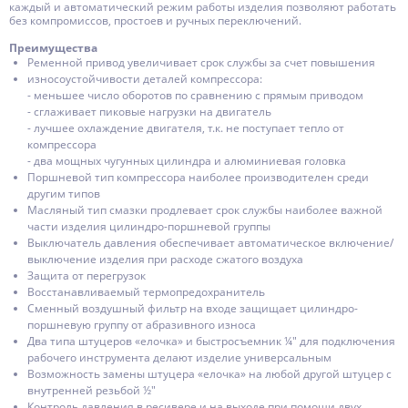
каждый и автоматический режим работы изделия позволяют работать
без компромиссов, простоев и ручных переключений.
Преимущества
Ременной привод увеличивает срок службы за счет повышения
износоустойчивости деталей компрессора:
- меньшее число оборотов по сравнению с прямым приводом
- сглаживает пиковые нагрузки на двигатель
- лучшее охлаждение двигателя, т.к. не поступает тепло от
компрессора
- два мощных чугунных цилиндра и алюминиевая головка
Поршневой тип компрессора наиболее производителен среди
другим типов
Масляный тип смазки продлевает срок службы наиболее важной
части изделия цилиндро-поршневой группы
Выключатель давления обеспечивает автоматическое включение/
выключение изделия при расходе сжатого воздуха
Защита от перегрузок
Восстанавливаемый термопредохранитель
Сменный воздушный фильтр на входе защищает цилиндро-
поршневую группу от абразивного износа
Два типа штуцеров «елочка» и быстросъемник ¼″ для подключения
рабочего инструмента делают изделие универсальным
Возможность замены штуцера «елочка» на любой другой штуцер с
внутренней резьбой ½″
Контроль давления в ресивере и на выходе при помощи двух