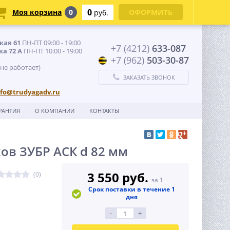
0
Моя корзина
0
ОФОРМИТЬ
руб.
кая 61
ПН-ПТ 09:00 - 19:00
+7 (4212)
633-087
ка 72 А
ПН-ПТ 10:00 - 19:00
+7 (962)
503-30-87
 не работает)
ЗАКАЗАТЬ ЗВОНОК
nfo@trudyagadv.ru
РАНТИЯ
О КОМПАНИИ
КОНТАКТЫ
ов ЗУБР АСК d 82 мм
3 550 руб.
(0)
за 1
Срок поставки в течение 1
дня
-
+