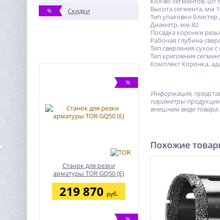
Кол-во сегментов, шт 
Высота сегмента, мм 1
Скидки
%
Тип упаковки блистер
Диаметр, мм 82
Посадка коронки резь
Рабочая глубина свер
Тип сверления сухое 
Тип крепления сегмен
Комплект Коронка, ада
%
Информация, представ
параметры продукции 
внешнем виде товара 
Похожие това
Станок для резки
арматуры TOR GQ50 (E)
219 870
руб.
%