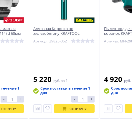
алмазная
Алмазная Коронка по
Пылеотвод для
М14) d 68мм
железобетону KRAFTOOL
коронок KRAFT
DIAMOND 62 мм
Артикул: 29825-062
Артикул: MN-29
умное Сп
5 220
4 920
руб.
за 1
руб.
 течение 1
Срок поставки в течение 1
Срок поста
дня
дня
-
+
-
+
 КОРЗИНУ
В КОРЗИНУ