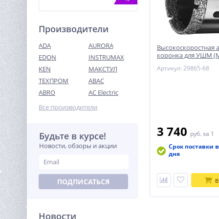
Производители
ADA
AURORA
Высокоскоростная 
коронка для УШМ (
EDON
INSTRUMAX
по керамограниту и
Артикул: 29865-68
KEN
МАКСТУЛ
железобетону, Ваку
ТЕХПРОМ
ABAC
Перфоратор WORX WX339,
800 Вт, кейс
ABRO
AC Electric
9 990
Все производители
руб.
3 740
руб.
за 1
Будьте в курсе!
%
Новости, обзоры и акции
Срок поставки в
дня
ПОДПИСАТЬСЯ
В
Новости
Угловая шлифовальная