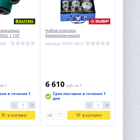
 алмазных
Набор коронок
OOL 1 1/4″
биметаллических
(22,25,35,40,51,67) ЗУБР
828
Артикул: 29531-H6-2
6 610
за 1
руб.
за 1
вки в течение 1
Срок поставки в течение 1
дня
-
+
-
+
В КОРЗИНУ
В КОРЗИНУ