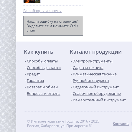
Все обзоры и советы
Нашли ошибку на странице?
Выделите её и нажмите Ctrl +
Enter
Бензиновый генератор
Samsan R8500D
142 990
руб.
Как купить
Каталог продукции
Способы оплаты
Электроинструменты
Способы доставки
Садовая техника
Кредит
Климатическая техника
Гарантия
Ручной инструмент
Возврат и обмен
Отделочный инструмент
Вопросы и ответы
Сварочное оборудование
Измерительный инструмент
© Интернет-магазин Трудяга, 2016 - 2025
Контакты
Россия, Хабаровск, ул. Приморская 61