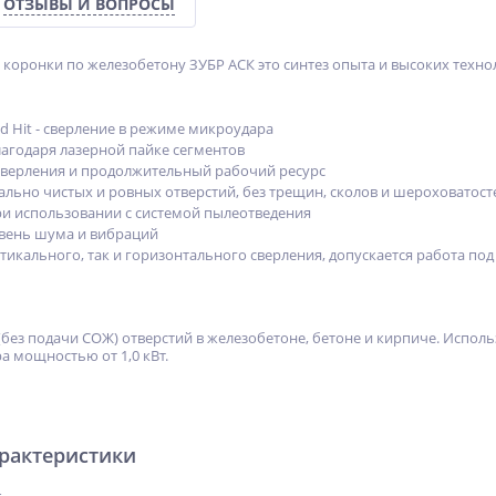
ОТЗЫВЫ И ВОПРОСЫ
коронки по железобетону ЗУБР АСК это синтез опыта и высоких техно
d Hit - сверление в режиме микроудара
лагодаря лазерной пайке сегментов
сверления и продолжительный рабочий ресурс
льно чистых и ровных отверстий, без трещин, сколов и шероховатост
ри использовании с системой пылеотведения
ень шума и вибраций
тикального, так и горизонтального сверления, допускается работа под
 (без подачи СОЖ) отверстий в железобетоне, бетоне и кирпиче. Испо
а мощностью от 1,0 кВт.
арактеристики