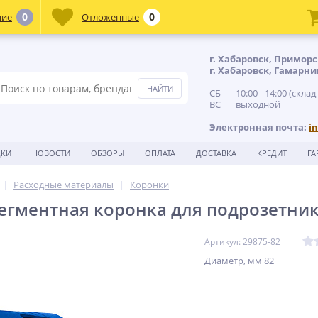
0
0
ние
Отложенные
г. Хабаровск, Приморс
г. Хабаровск, Гамарни
СБ 10:00 - 14:00 (склад
ВС выходной
Электронная почта:
i
ДКИ
НОВОСТИ
ОБЗОРЫ
ОПЛАТА
ДОСТАВКА
КРЕДИТ
ГА
Расходные материалы
Коронки
егментная коронка для подрозетник
Артикул: 29875-82
Диаметр, мм 82