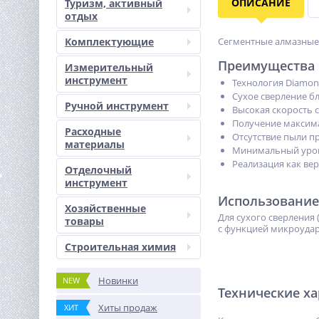
ОПИСАНИЕ
Туризм, активный
отдых
Комплектующие
Сегментные алмазные 
Преимущества
Измерительный
инструмент
Технология Diamon
Сухое сверление б
Ручной инструмент
Высокая скорость 
Получение максима
Расходные
Отсутствие пыли п
материалы
Минимальный уров
Реализация как вер
Отделочный
инструмент
Использование
Хозяйственные
Для сухого сверления
товары
с функцией микроудар
Строительная химия
Новинки
NEW
Технические х
Хиты продаж
ХИТ