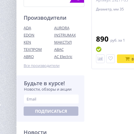
Артикул: 29211-35
Диаметр, мм 35
Производители
ADA
AURORA
EDON
INSTRUMAX
890
руб.
за 1
KEN
МАКСТУЛ
ТЕХПРОМ
ABAC
Генератор бензиновый
TOR KM6500H
ABRO
AC Electric
В
42 321
Все производители
руб.
Будьте в курсе!
%
Новости, обзоры и акции
ПОДПИСАТЬСЯ
Новости
Бензопила HUTER BS-52M