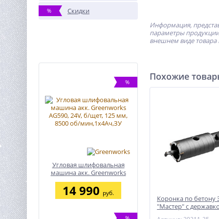
Скидки
%
Информация, представ
параметры продукции 
внешнем виде товара 
Похожие това
%
Угловая шлифовальная
машина акк. Greenworks
AG590, 24V, б/щет, 125 мм,
14 990
8500 об/мин,1х4Ач,ЗУ
руб.
Коронка по бетону 
″Мастер″ с державко
35 мм
%