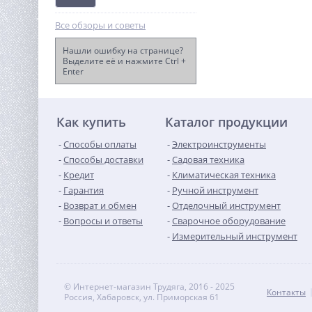
Все обзоры и советы
Нашли ошибку на странице?
Выделите её и нажмите Ctrl +
Enter
Пила аккумуляторная
WORX WG324E , 20В, 2 Ач
x1, ЗУ 2А
10 990
руб.
Как купить
Каталог продукции
Способы оплаты
Электроинструменты
Способы доставки
Садовая техника
Кредит
Климатическая техника
Гарантия
Ручной инструмент
Возврат и обмен
Отделочный инструмент
Вопросы и ответы
Сварочное оборудование
Измерительный инструмент
© Интернет-магазин Трудяга, 2016 - 2025
Контакты
Россия, Хабаровск, ул. Приморская 61