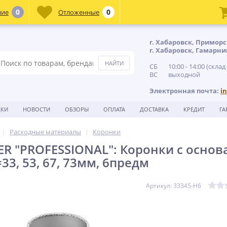
0
0
ние
Отложенные
г. Хабаровск, Приморс
г. Хабаровск, Гамарни
СБ 10:00 - 14:00 (склад
ВС выходной
Электронная почта:
i
ДКИ
НОВОСТИ
ОБЗОРЫ
ОПЛАТА
ДОСТАВКА
КРЕДИТ
ГА
Расходные материалы
Коронки
ER ″PROFESSIONAL″: Коронки с осно
33, 53, 67, 73мм, 6предм
Артикул: 33345-H6