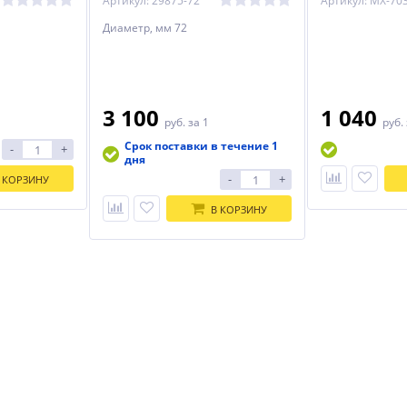
Артикул: 29875-72
Артикул: MX-70
Диаметр, мм 72
3 100
1 040
руб.
за 1
руб.
Срок поставки в течение 1
-
+
дня
-
+
 КОРЗИНУ
В КОРЗИНУ