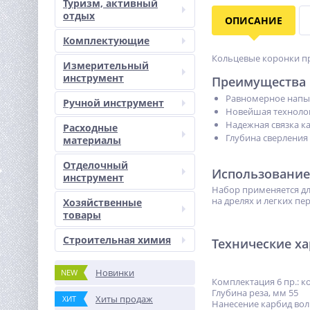
Туризм, активный
отдых
ОПИСАНИЕ
Комплектующие
Кольцевые коронки пр
Измерительный
инструмент
Преимущества
Равномерное напыл
Ручной инструмент
Новейшая технолог
Надежная связка к
Расходные
Глубина сверления 
материалы
Отделочный
Использование
инструмент
Набор применяется дл
на дрелях и легких п
Хозяйственные
товары
Строительная химия
Технические х
Новинки
NEW
Комплектация 6 пр.: к
Глубина реза, мм 55
Хиты продаж
ХИТ
Нанесение карбид во