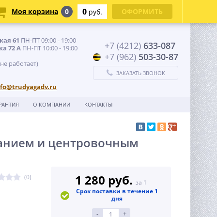
0
Моя корзина
0
ОФОРМИТЬ
руб.
кая 61
ПН-ПТ 09:00 - 19:00
+7 (4212)
633-087
ка 72 А
ПН-ПТ 10:00 - 19:00
+7 (962)
503-30-87
 не работает)
ЗАКАЗАТЬ ЗВОНОК
nfo@trudyagadv.ru
РАНТИЯ
О КОМПАНИИ
КОНТАКТЫ
ванием и центровочным
1 280 руб.
(0)
за 1
Срок поставки в течение 1
дня
-
+