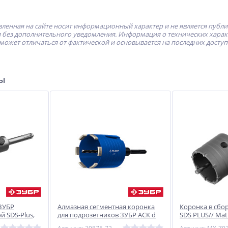
ленная на сайте носит информационный характер и не является публ
без дополнительного уведомления. Информация о технических характе
может отличаться от фактической и основывается на последних досту
ры
ЗУБР
Алмазная сегментная коронка
Коронка в сбор
й SDS-Plus,
для подрозетников ЗУБР АСК d
SDS PLUS// Mat
72 мм