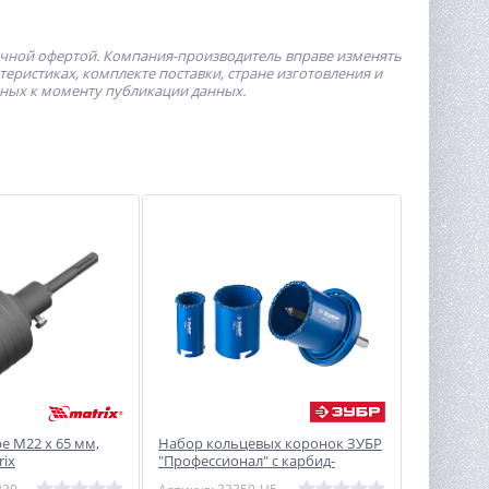
ичной офертой.
Компания-производитель
вправе изменять
ристиках, комплекте поставки, стране изготовления и
пных к моменту публикации данных.
е М22 х 65 мм,
Набор кольцевых коронок ЗУБР
rix
″Профессионал″ c карбид-
вольфрамовым нанесением, 5