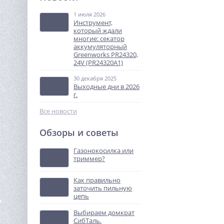
1 июля 2026
8 500
Инструмент,
руб.
который ждали
многие: секатор
аккумуляторный
%
Greenworks PR24320,
24V (PR24320A1)
30 декабря 2025
Выходные дни в 2026
г.
Все новости
Обзоры и советы
Нейлер акк. Greenworks
GD24BN, 24V, б/щет,100 уд/
Газонокосилка или
мин, гвозди 18GA,
триммер?
21 490
LED,1х2Ач,ЗУ,кор
руб.
(3400707CUA)
Как правильно
заточить пильную
%
цепь
Выбираем домкрат
СибТаль.