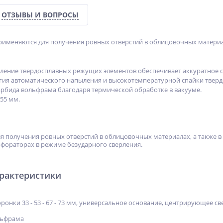
ОТЗЫВЫ И ВОПРОСЫ
именяются для получения ровных отверстий в облицовочных материала
ение твердосплавных режущих элементов обеспечивает аккуратное св
ия автоматического напыления и высокотемпературной спайки тверд
арбида вольфрама благодаря термической обработке в вакууме.
55 мм.
я получения ровных отверстий в облицовочных материалах, а также в 
ерфораторах в режиме безударного сверления.
арактеристики
оронки 33 - 53 - 67 - 73 мм, универсальное основание, центрирующее св
льфрама