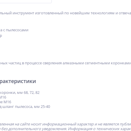
нальный инструмент изготовленный по новейшим технологиям и отве
а с пылесосами
р
пных частиц в процессе сверления алмазными сегментными коронкам
арактеристики
ронки, мм 68, 72, 82
M16
ие M16
д шланг пылесоса, мм 25-40
ленная на сайте носит информационный характер и не является публ
без дополнительного уведомления. Информация о технических характе