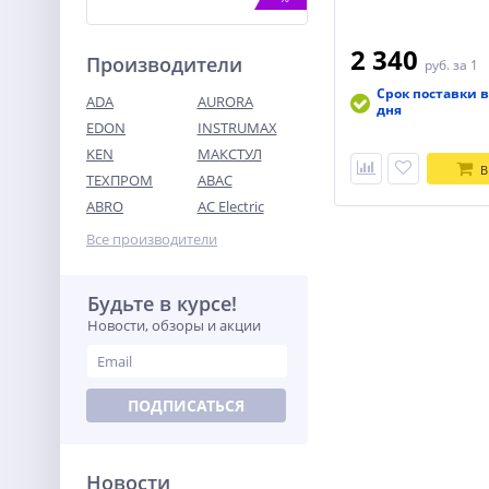
2 340
Производители
руб.
за 1
Срок поставки в
ADA
AURORA
дня
EDON
INSTRUMAX
KEN
МАКСТУЛ
В
ТЕХПРОМ
ABAC
Дрель-шуруповерт
аккумуляторная WORX
ABRO
AC Electric
WX102, 20В, 60Нм,
14 990
бесщеточная, 2Ач х2, ЗУ,
Все производители
руб.
кейс
Будьте в курсе!
%
Новости, обзоры и акции
ПОДПИСАТЬСЯ
Новости
Дрель-шуруповерт ВИХРЬ