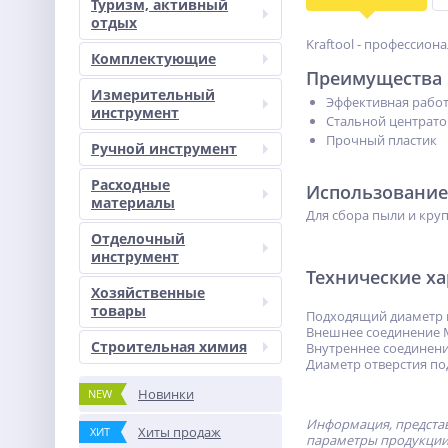
Туризм, активный
отдых
Kraftool - профессио
Комплектующие
Преимущества
Измерительный
Эффективная работ
инструмент
Стальной центрато
Прочный пластик
Ручной инструмент
Расходные
Использование
материалы
Для сбора пыли и кру
Отделочный
инструмент
Технические х
Хозяйственные
товары
Подходящий диаметр ко
Внешнее соединение 
Строительная химия
Внутреннее соединен
Диаметр отверстия по
Новинки
NEW
Информация, представ
Хиты продаж
ХИТ
параметры продукции 