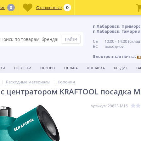
0
0
ние
Отложенные
г. Хабаровск, Приморс
г. Хабаровск, Гамарни
СБ 10:00 - 14:00 (склад
ВС выходной
Электронная почта:
i
ДКИ
НОВОСТИ
ОБЗОРЫ
ОПЛАТА
ДОСТАВКА
КРЕДИТ
ГА
Расходные материалы
Коронки
с центратором KRAFTOOL посадка М
Артикул: 29823-M16