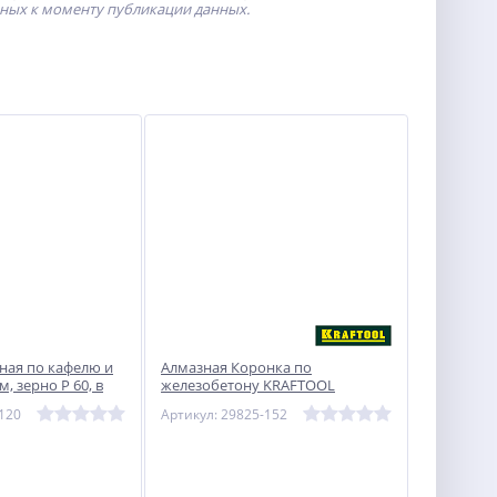
пных к моменту публикации данных.
ная по кафелю и
Алмазная Коронка по
м, зерно Р 60, в
железобетону KRAFTOOL
рирующим сверлом
DIAMOND 152 мм
120
Артикул: 29825-152