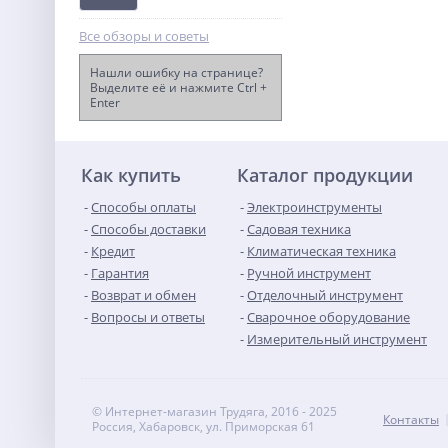
Все обзоры и советы
Нашли ошибку на странице?
Выделите её и нажмите Ctrl +
Enter
Бензиновый генератор
Samsan R5500
86 990
руб.
Как купить
Каталог продукции
Способы оплаты
Электроинструменты
Способы доставки
Садовая техника
Кредит
Климатическая техника
Гарантия
Ручной инструмент
Возврат и обмен
Отделочный инструмент
Вопросы и ответы
Сварочное оборудование
Измерительный инструмент
© Интернет-магазин Трудяга, 2016 - 2025
Контакты
Россия, Хабаровск, ул. Приморская 61