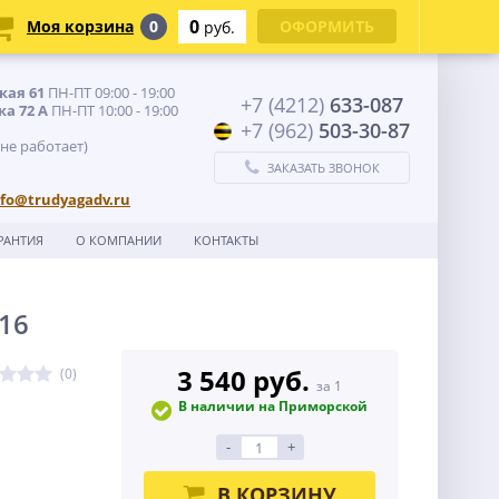
0
Моя корзина
0
ОФОРМИТЬ
руб.
кая 61
ПН-ПТ 09:00 - 19:00
+7 (4212)
633-087
ка 72 А
ПН-ПТ 10:00 - 19:00
+7 (962)
503-30-87
 не работает)
ЗАКАЗАТЬ ЗВОНОК
nfo@trudyagadv.ru
РАНТИЯ
О КОМПАНИИ
КОНТАКТЫ
16
3 540 руб.
(0)
за 1
В наличии на Приморской
-
+
В КОРЗИНУ