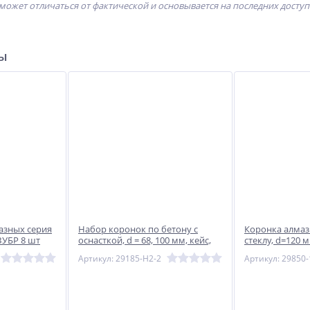
может отличаться от фактической и основывается на последних досту
ры
азных серия
Набор коронок по бетону с
Коронка алмаз
УБР 8 шт
оснасткой, d = 68, 100 мм, кейс,
стеклу, d=120 м
ЗУБР Профессионал
сборе с цент
Артикул: 29185-H2-2
Артикул: 29850-
и имбусовы