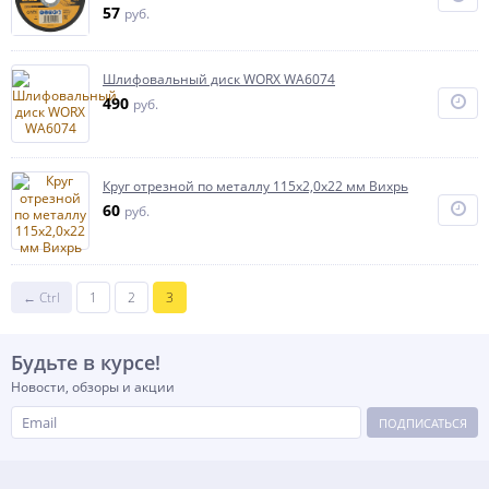
57
руб.
Шлифовальный диск WORX WA6074
490
руб.
Круг отрезной по металлу 115х2,0х22 мм Вихрь
60
руб.
← Ctrl
1
2
3
Будьте в курсе!
Новости, обзоры и акции
ПОДПИСАТЬСЯ