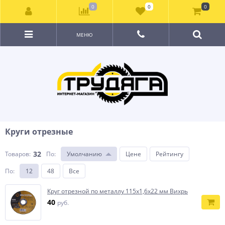
0
0
0
МЕНЮ
Круги отрезные
32
Товаров:
По
:
Умолчанию
Цене
Рейтингу
По
:
12
48
Все
Круг отрезной по металлу 115х1,6х22 мм Вихрь
40
руб.