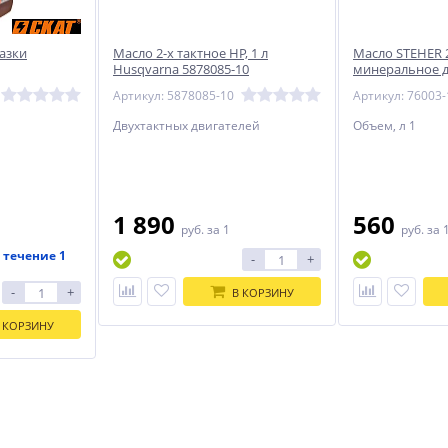
мазки
Масло 2-х тактное HP, 1 л
Масло STEHER 2T
Husqvarna 5878085-10
минеральное д
двигателей (76
Артикул: 5878085-10
Артикул: 76003-
Двухтактных двигателей
Объем, л 1
1 890
560
руб.
за 1
руб.
за 
 течение 1
-
+
-
+
В КОРЗИНУ
 КОРЗИНУ