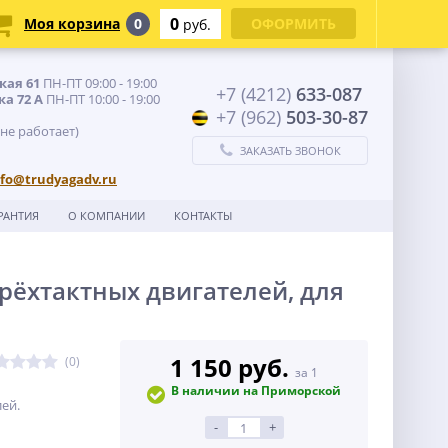
0
Моя корзина
0
ОФОРМИТЬ
руб.
кая 61
ПН-ПТ 09:00 - 19:00
+7 (4212)
633-087
ка 72 А
ПН-ПТ 10:00 - 19:00
+7 (962)
503-30-87
 не работает)
ЗАКАЗАТЬ ЗВОНОК
nfo@trudyagadv.ru
РАНТИЯ
О КОМПАНИИ
КОНТАКТЫ
рёхтактных двигателей, для
1 150 руб.
(0)
за 1
В наличии на Приморской
ей.
-
+