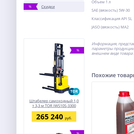
Объем 1 л
Скидки
%
SAE (вязкость) 5W-30
Классификация API SL
JASO (вязкость) MA2
Информация, представ
параметры продукции 
%
внешнем виде товара 
Похожие това
Штабелер самоходный 1,0
т 3,3 м TOR IWS10S-3300
(сопровождаемый)
265 240
руб.
%