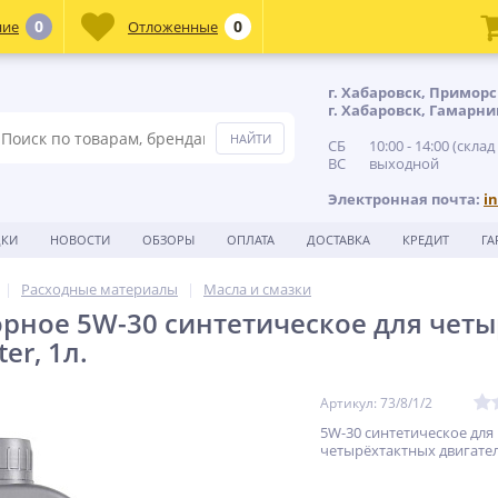
0
0
ние
Отложенные
г. Хабаровск, Приморс
г. Хабаровск, Гамарни
СБ 10:00 - 14:00 (склад
ВС выходной
Электронная почта:
i
ДКИ
НОВОСТИ
ОБЗОРЫ
ОПЛАТА
ДОСТАВКА
КРЕДИТ
ГА
Расходные материалы
Масла и смазки
рное 5W-30 синтетическое для четы
er, 1л.
Артикул: 73/8/1/2
5W-30 синтетическое для
четырёхтактных двигател