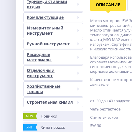
Туризм, активный
ОПИСАНИЕ
отдых
Комплектующие
Масло моторное 5W-30
миниэлектростанций, 
Измерительный
Масло отличается улу
инструмент
температурном диапазо
класса JASO MA2 име
Ручной инструмент
нагрузкам. Сертифика
и низкую токсичность
Расходные
Благодаря использова
материалы
сохраняя механизм чи
синтетическое для чет
Отделочный
мерными делениями дл
инструмент
Качественное моторно
двигателе.
Хозяйственные
товары
от -30 до +40 градусов
Строительная химия
Четырехтактное
Новинки
NEW
Синтетическое
5W-30
Хиты продаж
ХИТ