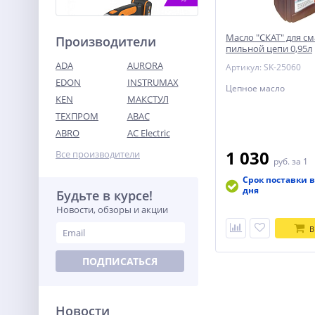
Масло "СКАТ" для с
Производители
пильной цепи 0,95л
ADA
AURORA
Артикул: SK-25060
EDON
INSTRUMAX
Цепное масло
KEN
МАКСТУЛ
ТЕХПРОМ
ABAC
Ножницы для стрижки
травы и кустарников
ABRO
AC Electric
WORX WG801E.5 в
13 990
комплекте с тяпкой, с АКБ
1 030
Все производители
руб.
руб.
за 1
и ЗУ
Срок поставки в
дня
Будьте в курсе!
%
Новости, обзоры и акции
В
ПОДПИСАТЬСЯ
Новости
Штабелер самоходный 1,5