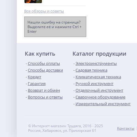
Все обзоры и советы
Нашли ошибку на странице?
Выделите её и нажмите Ctrl +
Enter
Бензопила Huter BS-2800M
8 790
руб.
Как купить
Каталог продукции
Способы оплаты
Электроинструменты
Способы доставки
Садовая техника
Кредит
Климатическая техника
Гарантия
Ручной инструмент
Возврат и обмен
Отделочный инструмент
Вопросы и ответы
Сварочное оборудование
Измерительный инструмент
© Интернет-магазин Трудяга, 2016 - 2025
Контакты
Россия, Хабаровск, ул. Приморская 61