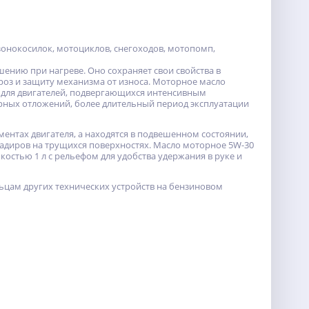
зонокосилок, мотоциклов, снегоходов, мотопомп,
нию при нагреве. Оно сохраняет свои свойства в
ороз и защиту механизма от износа. Моторное масло
 для двигателей, подвергающихся интенсивным
урных отложений, более длительный период эксплуатации
ментах двигателя, а находятся в подвешенном состоянии,
задиров на трущихся поверхностях. Масло моторное 5W-30
костью 1 л с рельефом для удобства удержания в руке и
ьцам других технических устройств на бензиновом