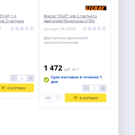
-HP, 1 л,
Масло "СКАТ" для 2-тактного
ля 2-тактных
двигателя бензопилы 0,95л
003-1)
1
Артикул: SK-25059
Двухтактных двигателей
полусинтетическое
1 472
1
руб.
за 1
Срок поставки в течение 1
-
+
дня
-
+
В КОРЗИНУ
В КОРЗИНУ