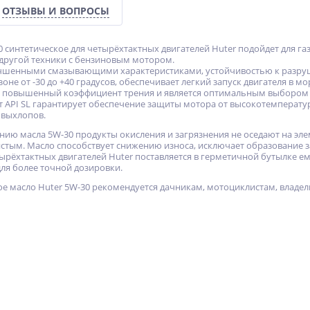
ОТЗЫВЫ И ВОПРОСЫ
 синтетическое для четырёхтактных двигателей Huter подойдет для га
другой техники с бензиновым мотором.
чшенными смазывающими характеристиками, устойчивостью к разруше
не от -30 до +40 градусов, обеспечивает легкий запуск двигателя в м
ет повышенный коэффициент трения и является оптимальным выбором
т API SL гарантирует обеспечение защиты мотора от высокотемперат
 выхлопов.
нию масла 5W-30 продукты окисления и загрязнения не оседают на эле
стым. Масло способствует снижению износа, исключает образование 
ырёхтактных двигателей Huter поставляется в герметичной бутылке ем
я более точной дозировки.
е масло Huter 5W-30 рекомендуется дачникам, мотоциклистам, владел