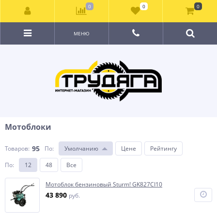
0
0
0
МЕНЮ
Мотоблоки
95
Товаров:
По
:
Умолчанию
Цене
Рейтингу
По
:
12
48
Все
Мотоблок бензиновый Sturm! GK827CI10
43 890
руб.