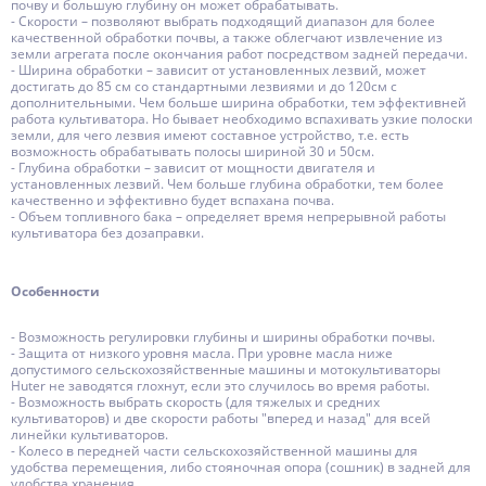
почву и большую глубину он может обрабатывать.
- Скорости – позволяют выбрать подходящий диапазон для более
качественной обработки почвы, а также облегчают извлечение из
земли агрегата после окончания работ посредством задней передачи.
- Ширина обработки – зависит от установленных лезвий, может
достигать до 85 см со стандартными лезвиями и до 120см с
дополнительными. Чем больше ширина обработки, тем эффективней
работа культиватора. Но бывает необходимо вспахивать узкие полоски
земли, для чего лезвия имеют составное устройство, т.е. есть
возможность обрабатывать полосы шириной 30 и 50см.
- Глубина обработки – зависит от мощности двигателя и
установленных лезвий. Чем больше глубина обработки, тем более
качественно и эффективно будет вспахана почва.
- Объем топливного бака – определяет время непрерывной работы
культиватора без дозаправки.
Особенности
- Возможность регулировки глубины и ширины обработки почвы.
- Защита от низкого уровня масла. При уровне масла ниже
допустимого сельскохозяйственные машины и мотокультиваторы
Huter не заводятся глохнут, если это случилось во время работы.
- Возможность выбрать скорость (для тяжелых и средних
культиваторов) и две скорости работы "вперед и назад" для всей
линейки культиваторов.
- Колесо в передней части сельскохозяйственной машины для
удобства перемещения, либо стояночная опора (сошник) в задней для
удобства хранения.