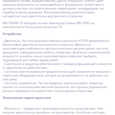
переворота почвы, выравнивания, других операций. Агрегат дает
хорошие результаты на приусадебных и фермерских хозяйствах и
дачных участках, на ограниченных территориях, междурядьях, на
клумбах и возле деревьев. Мотокультиватор укомплектован
четырёхтактным двигателем внутреннего сгорания.
МК-7000М-10 обладает всеми преимуществами МК-7000, но
комплектуется большими колесами 10.
Устройство
- Двигатель. На сельскохозяйственных машинах HUTER применяются
бензиновые двигатели внутреннего сгорания. Двигатели
культиваторов снабжаются автоматическими регуляторами частоты
вращения, упрощающими работу оператора. Диапазон номинальной
мощности линейки наших культиваторов позволяет выбрать
подходящий для любых видов работ.
- Сцепление и редуктор обеспечивают передачу вращающего момента
от двигателя на рабочий вал.
- Система агрегатирования предназначена для сопряжения машины с
навесным оборудованием, которое устанавливается на рабочую ось
или раму.
- Система управления. Так как вовремя земляных работ оператор
шагает за сельскохозяйственной машиной, все органы управления
должны приводиться в действие только руками оператора.
Технические характеристики
- Мощность – определяет производительность культиватора. Чем
мощнее двигатель установлен на культиватор, тем более жесткую