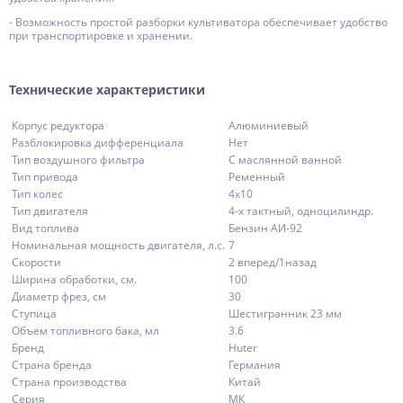
- Возможность простой разборки культиватора обеспечивает удобство
при транспортировке и хранении.
Технические характеристики
Корпус редуктора
Алюминиевый
Разблокировка дифференциала
Нет
Тип воздушного фильтра
С маслянной ванной
Тип привода
Ременный
Тип колес
4х10
Тип двигателя
4-х тактный, одноцилиндр.
Вид топлива
Бензин АИ-92
Номинальная мощность двигателя, л.с.
7
Скорости
2 вперед/1назад
Ширина обработки, см.
100
Диаметр фрез, см
30
Ступица
Шестигранник 23 мм
Объем топливного бака, мл
3.6
Бренд
Huter
Страна бренда
Германия
Страна производства
Китай
Серия
МК