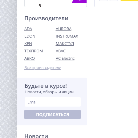
Производители
ADA
AURORA
EDON
INSTRUMAX
KEN
МАКСТУЛ
ТЕХПРОМ
ABAC
Лебедка автомобильная
TOR ЛА SEC15000 г/п 6804
ABRO
AC Electric
кг 28 м 12V
63 857
Все производители
руб.
Будьте в курсе!
%
Новости, обзоры и акции
ПОДПИСАТЬСЯ
Новости
Снегоуборщик