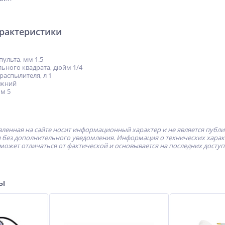
арактеристики
ульта, мм 1.5
ьного квадрата, дюйм 1/4
распылителя, л 1
ижний
м 5
ленная на сайте носит информационный характер и не является публ
без дополнительного уведомления. Информация о технических характе
может отличаться от фактической и основывается на последних досту
ры