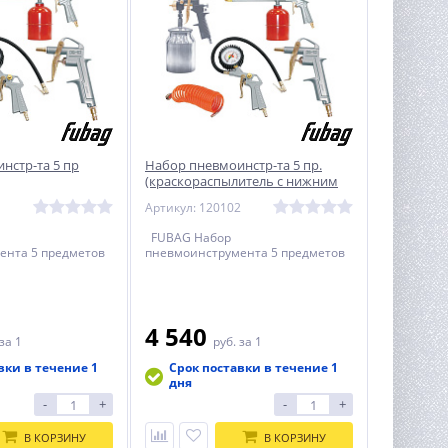
нстр-та 5 пр
Набор пневмоинстр-та 5 пр.
(краскораспылитель с нижним
бачком) FUBAG
1
Артикул: 120102
FUBAG Набор
ента 5 предметов
пневмоинструмента 5 предметов
4 540
за 1
руб.
за 1
вки в течение 1
Срок поставки в течение 1
дня
-
+
-
+
В КОРЗИНУ
В КОРЗИНУ