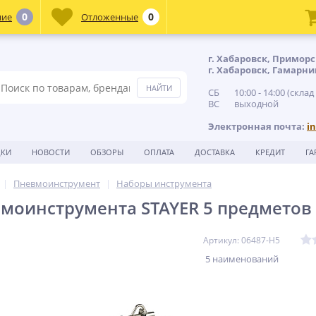
0
0
ние
Отложенные
г. Хабаровск, Приморс
г. Хабаровск, Гамарни
СБ 10:00 - 14:00 (склад
ВС выходной
Электронная почта:
i
ДКИ
НОВОСТИ
ОБЗОРЫ
ОПЛАТА
ДОСТАВКА
КРЕДИТ
ГА
Пневмоинструмент
Наборы инструмента
моинструмента STAYER 5 предметов
Артикул: 06487-H5
5 наименований