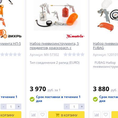
умента НП-5
Набор пневмоинструмента, 5
Набор пневмои
предметов, краскорасп. с
FUBAG
нижним бачком Matrix
Артикул: MX-57302
Артикул: 12010
Тип соединения 2 рапид (EURO)
FUBAG Набор
пневмоинструм
3 970
3 880
руб.
за 1
руб.
 течение 1
Срок поставки в течение 1
Срок поста
дня
дня
-
+
-
+
 КОРЗИНУ
В КОРЗИНУ