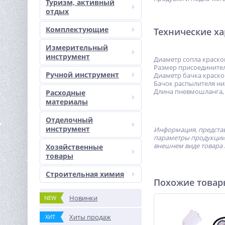
Туризм, активный
отдых
Комплектующие
Технические х
Измерительный
инструмент
Диаметр сопла краскоп
Размер присоединител
Ручной инструмент
Диаметр бачка краско
Бачок распылителя н
Длина пневмошланга, 
Расходные
материалы
Отделочный
инструмент
Информация, представ
параметры продукции 
внешнем виде товара 
Хозяйственные
товары
Строительная химия
Похожие това
Новинки
NEW
Хиты продаж
ХИТ