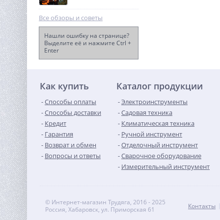
Все обзоры и советы
Нашли ошибку на странице?
Выделите её и нажмите Ctrl +
Enter
Генератор бензиновый
TOR KM3800H с ручным
запуском
23 364
руб.
Как купить
Каталог продукции
Способы оплаты
Электроинструменты
Способы доставки
Садовая техника
Кредит
Климатическая техника
Гарантия
Ручной инструмент
Возврат и обмен
Отделочный инструмент
Вопросы и ответы
Сварочное оборудование
Измерительный инструмент
© Интернет-магазин Трудяга, 2016 - 2025
Контакты
Россия, Хабаровск, ул. Приморская 61