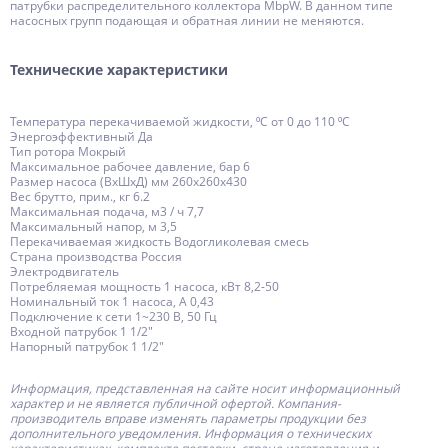
патрубки распределительного коллектора MbpW. В данном типе
насосных групп подающая и обратная линии не меняются.
Технические характеристики
Температура перекачиваемой жидкости, ⁰С от 0 до 110 ⁰С
Энергоэффективный Да
Тип ротора Мокрый
Максимальное рабочее давление, бар 6
Размер насоса (ВхШхД) мм 260x260x430
Вес брутто, прим., кг 6.2
Максимальная подача, м3 / ч 7,7
Максимальный напор, м 3,5
Перекачиваемая жидкость Водогликолевая смесь
Страна производства Россия
Электродвигатель
Потребляемая мощность 1 насоса, кВт 8,2-50
Номинальный ток 1 насоса, А 0,43
Подключение к сети 1~230 В, 50 Гц
Входной патрубок 1 1/2"
Напорный патрубок 1 1/2"
Информация, представленная на сайте носит информационный
характер и не является публичной офертой.
Компания-
производитель
вправе изменять параметры продукции без
дополнительного уведомления. Информация о технических