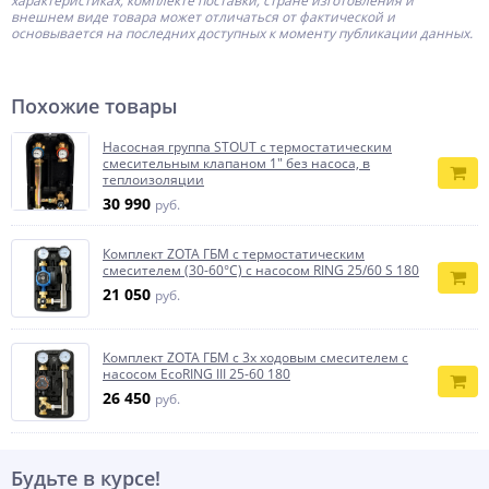
характеристиках, комплекте поставки, стране изготовления и
внешнем виде товара может отличаться от фактической и
основывается на последних доступных к моменту публикации данных.
Похожие товары
Насосная группа STOUT с термостатическим
смесительным клапаном 1" без насоса, в
теплоизоляции
30 990
руб.
Комплект ZOTA ГБМ с термостатическим
смесителем (30-60°С) с насосом RING 25/60 S 180
21 050
руб.
Комплект ZOTA ГБМ с 3х ходовым смесителем с
насосом EcoRING III 25-60 180
26 450
руб.
Будьте в курсе!