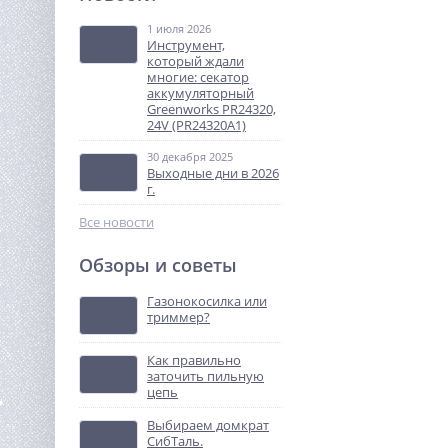
арматуры TOR GW40A (E)
1 июля 2026
123 738
Инструмент,
руб.
который ждали
многие: секатор
аккумуляторный
%
Greenworks PR24320,
24V (PR24320A1)
30 декабря 2025
Выходные дни в 2026
г.
Все новости
Обзоры и советы
Аккумулятор Greenworks
G60B4, 60V, 4 Ач (2918407)
Газонокосилка или
триммер?
12 990
руб.
Как правильно
заточить пильную
%
цепь
Выбираем домкрат
СибТаль.