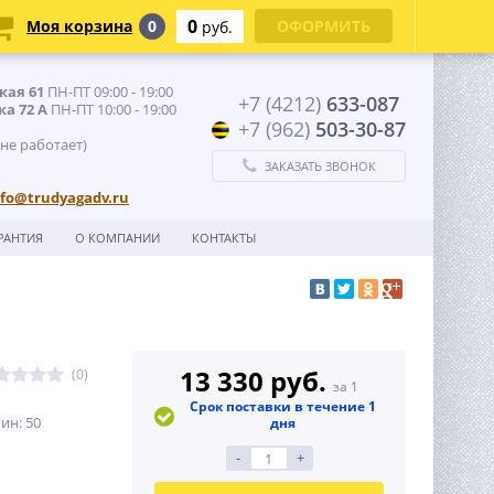
0
Моя корзина
0
ОФОРМИТЬ
руб.
кая 61
ПН-ПТ 09:00 - 19:00
+7 (4212)
633-087
ка 72 А
ПН-ПТ 10:00 - 19:00
+7 (962)
503-30-87
 не работает)
ЗАКАЗАТЬ ЗВОНОК
nfo@trudyagadv.ru
РАНТИЯ
О КОМПАНИИ
КОНТАКТЫ
13 330 руб.
(0)
за 1
Срок поставки в течение 1
ин: 50
дня
-
+