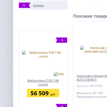
Скидки
%
Похожие това
%
Насосная станция 
AUTO QB 60-5
Виброплита TOR T-90
Loncin
Артикул: MP-67961
56 509
Мощность, Вт: 370
руб.
Производительность,
%