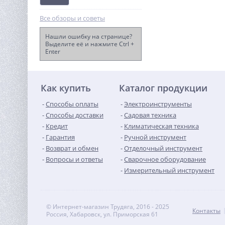
Все обзоры и советы
Нашли ошибку на странице?
Выделите её и нажмите Ctrl +
Enter
Затирочная машина TOR
S-60 (Honda)
70 140
руб.
Как купить
Каталог продукции
Способы оплаты
Электроинструменты
Способы доставки
Садовая техника
Кредит
Климатическая техника
Гарантия
Ручной инструмент
Возврат и обмен
Отделочный инструмент
Вопросы и ответы
Сварочное оборудование
Измерительный инструмент
© Интернет-магазин Трудяга, 2016 - 2025
Контакты
Россия, Хабаровск, ул. Приморская 61