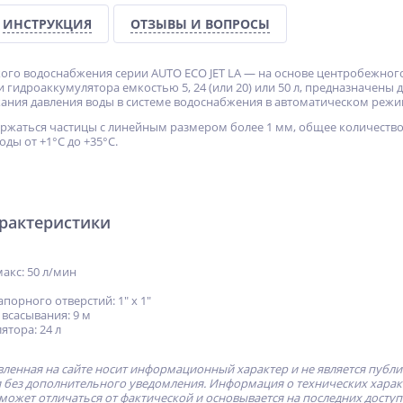
ИНСТРУКЦИЯ
ОТЗЫВЫ И ВОПРОСЫ
ого водоснабжения серии AUTO ECO JET LA — на основе центробежног
и гидроаккумулятора емкостью 5, 24 (или 20) или 50 л, предназначены 
ания давления воды в системе водоснабжения в автоматическом режи
ержаться частицы с линейным размером более 1 мм, общее количество
ды от +1°С до +35°С.
арактеристики
акс: 50 л/мин
порного отверстий: 1" х 1"
всасывания: 9 м
ятора: 24 л
ленная на сайте носит информационный характер и не является публ
без дополнительного уведомления. Информация о технических характе
может отличаться от фактической и основывается на последних досту