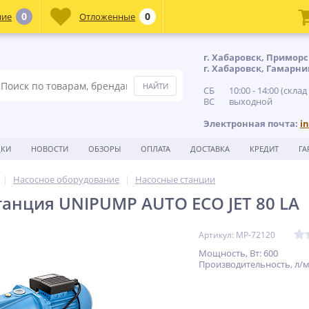
0
0
ние
Отложенные
г. Хабаровск, Приморс
г. Хабаровск, Гамарни
СБ 10:00 - 14:00 (склад
ВС выходной
Электронная почта:
i
ДКИ
НОВОСТИ
ОБЗОРЫ
ОПЛАТА
ДОСТАВКА
КРЕДИТ
ГА
Насосное оборудование
Насосные станции
танция UNIPUMP AUTO ECO JET 80 LA
Артикул: MP-72120
Мощность, Вт: 600
Производительность, л/м