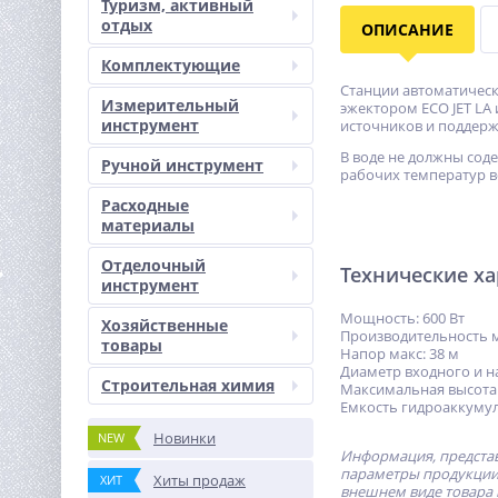
Туризм, активный
отдых
ОПИСАНИЕ
Комплектующие
Станции автоматическ
Измерительный
эжектором ECO JET LA 
инструмент
источников и поддерж
В воде не должны сод
Ручной инструмент
рабочих температур во
Расходные
материалы
Отделочный
Технические х
инструмент
Мощность: 600 Вт
Хозяйственные
Производительность м
товары
Напор макс: 38 м
Диаметр входного и на
Строительная химия
Максимальная высота 
Емкость гидроаккумул
Новинки
NEW
Информация, представ
параметры продукции 
Хиты продаж
ХИТ
внешнем виде товара 