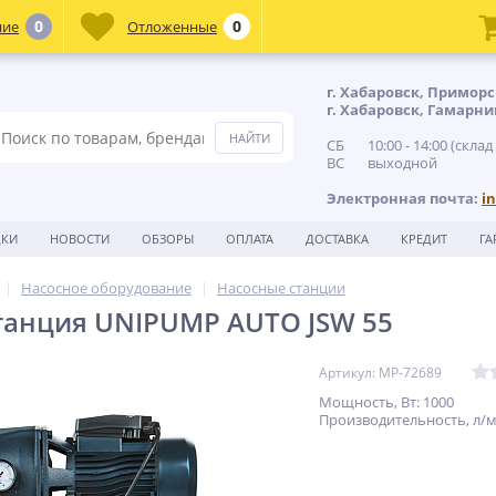
0
0
ние
Отложенные
г. Хабаровск, Приморс
г. Хабаровск, Гамарни
СБ 10:00 - 14:00 (склад
ВС выходной
Электронная почта:
i
ДКИ
НОВОСТИ
ОБЗОРЫ
ОПЛАТА
ДОСТАВКА
КРЕДИТ
ГА
Насосное оборудование
Насосные станции
танция UNIPUMP AUTO JSW 55
Артикул: MP-72689
Мощность, Вт: 1000
Производительность, л/м