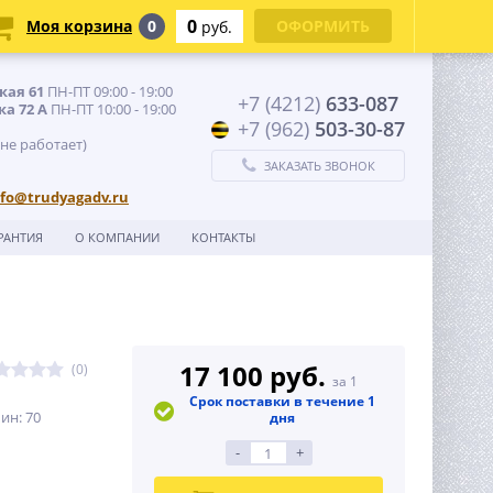
0
Моя корзина
0
ОФОРМИТЬ
руб.
кая 61
ПН-ПТ 09:00 - 19:00
+7 (4212)
633-087
ка 72 А
ПН-ПТ 10:00 - 19:00
+7 (962)
503-30-87
 не работает)
ЗАКАЗАТЬ ЗВОНОК
nfo@trudyagadv.ru
РАНТИЯ
О КОМПАНИИ
КОНТАКТЫ
17 100 руб.
(0)
за 1
Срок поставки в течение 1
ин: 70
дня
-
+