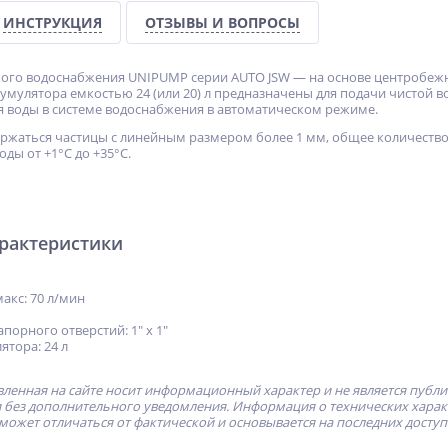
ИНСТРУКЦИЯ
ОТЗЫВЫ И ВОПРОСЫ
кого водоснабжения UNIPUMP серии AUTO JSW — на основе центробеж
умулятора емкостью 24 (или 20) л предназначены для подачи чистой во
 воды в системе водоснабжения в автоматическом режиме.
ержаться частицы с линейным размером более 1 мм, общее количество
ды от +1°С до +35°С.
арактеристики
акс: 70 л/мин
порного отверстий: 1" х 1"
ятора: 24 л
ленная на сайте носит информационный характер и не является публ
без дополнительного уведомления. Информация о технических характе
может отличаться от фактической и основывается на последних досту