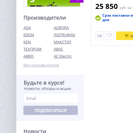
25 850
руб.
за 
Срок поставки в
Производители
дня
ADA
AURORA
EDON
INSTRUMAX
В
KEN
МАКСТУЛ
ТЕХПРОМ
ABAC
Высоторез/Сучкорез
электрический Greenworks
ABRO
AC Electric
GPS7220, 720 Вт, 20 см
8 490
(20147)
Все производители
руб.
Будьте в курсе!
%
Новости, обзоры и акции
ПОДПИСАТЬСЯ
Новости
Дрель-шуруповерт