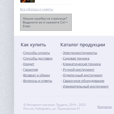
Все обзоры и советы
Нашли ошибку на странице?
Выделите её и нажмите Ctrl +
Enter
Швонарезчик TOR CC-450
(Honda)
127 705
руб.
Как купить
Каталог продукции
Способы оплаты
Электроинструменты
Способы доставки
Садовая техника
Кредит
Климатическая техника
Гарантия
Ручной инструмент
Возврат и обмен
Отделочный инструмент
Вопросы и ответы
Сварочное оборудование
Измерительный инструмент
© Интернет-магазин Трудяга, 2016 - 2025
Контакты
Россия, Хабаровск, ул. Приморская 61