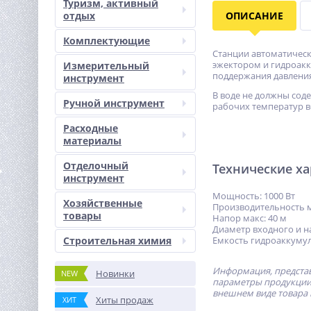
Туризм, активный
отдых
ОПИСАНИЕ
Комплектующие
Станции автоматичес
эжектором и гидроакк
Измерительный
поддержания давления
инструмент
В воде не должны сод
Ручной инструмент
рабочих температур во
Расходные
материалы
Отделочный
Технические х
инструмент
Мощность: 1000 Вт
Хозяйственные
Производительность м
товары
Напор макс: 40 м
Диаметр входного и на
Строительная химия
Емкость гидроаккумул
Информация, представ
Новинки
NEW
параметры продукции 
внешнем виде товара 
Хиты продаж
ХИТ