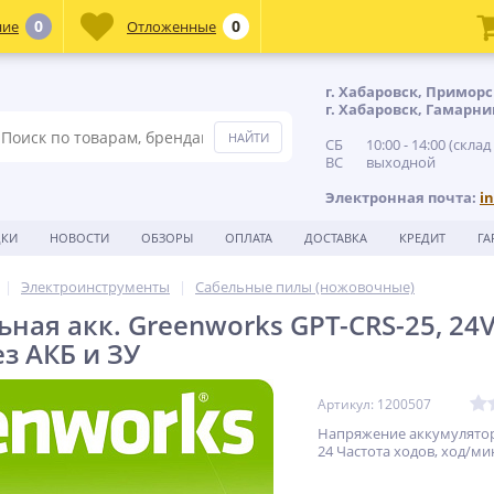
0
0
ние
Отложенные
г. Хабаровск, Приморс
г. Хабаровск, Гамарни
СБ 10:00 - 14:00 (склад
ВС выходной
Электронная почта:
i
ДКИ
НОВОСТИ
ОБЗОРЫ
ОПЛАТА
ДОСТАВКА
КРЕДИТ
ГА
Электроинструменты
Сабельные пилы (ножовочные)
ная акк. Greenworks GPT-CRS-25, 24V
ез АКБ и ЗУ
Артикул: 1200507
Напряжение аккумулятор
24 Частота ходов, ход/мин