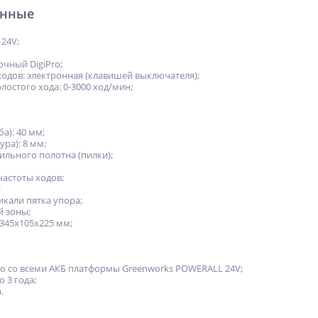
анные
24V;
очный DigiPro;
ходов: электронная (клавишей выключателя);
лостого хода: 0-3000 ход/мин;
ба): 40 мм;
ура): 8 мм;
ильного полотна (пилки);
частоты ходов;
;
икали пятка упора;
й зоны;
345х105х225 мм;
о со всеми АКБ платформы Greenworks POWERALL 24V;
 3 года;
.