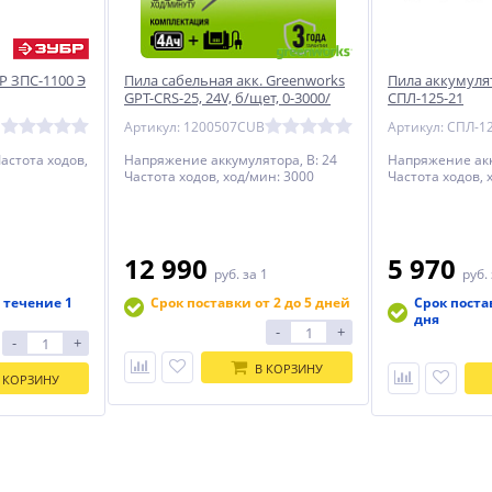
Р ЗПС-1100 Э
Пила сабельная акк. Greenworks
Пила аккумуля
GPT-CRS-25, 24V, б/щет, 0-3000/
СПЛ-125-21
мин, рез 80 мм дер., LED,
Артикул: 1200507CUB
Артикул: СПЛ-1
1х4Ач,ЗУ,кор
астота ходов,
Напряжение аккумулятора, В: 24
Напряжение акк
Частота ходов, ход/мин: 3000
Частота ходов, 
12 990
5 970
руб.
за 1
руб.
 течение 1
Срок поставки от 2 до 5 дней
Срок поста
дня
-
+
-
+
В КОРЗИНУ
 КОРЗИНУ