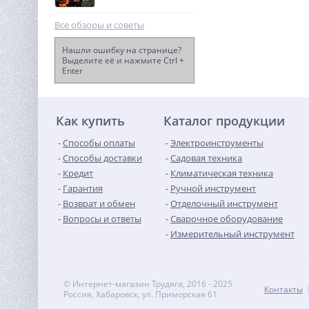
Все обзоры и советы
Нашли ошибку на странице?
Выделите её и нажмите Ctrl +
Enter
Аккумулятор АКБ Энергия
GPL 12–100 S
11 290
руб.
Как купить
Каталог продукции
Способы оплаты
Электроинструменты
Способы доставки
Садовая техника
Кредит
Климатическая техника
Гарантия
Ручной инструмент
Возврат и обмен
Отделочный инструмент
Вопросы и ответы
Сварочное оборудование
Измерительный инструмент
© Интернет-магазин Трудяга, 2016 - 2025
Контакты
Россия, Хабаровск, ул. Приморская 61