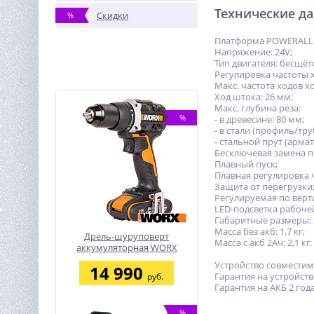
Технические д
Скидки
%
Платформа POWERALL 
Напряжение: 24V;
Тип двигателя: бесщёт
Регулировка частоты 
Макс. частота ходов хо
Ход штока: 26 мм;
Макс. глубина реза:
%
- в древесине: 80 мм;
- в стали (профиль/тру
- стальной прут (армат
Бесключевая замена п
Плавный пуск;
Плавная регулировка 
Защита от перегрузки
Регулируемая по верт
LED-подсветка рабоче
Габаритные размеры: 
Масса без акб: 1,7 кг;
Дрель-шуруповерт
Масса с акб 2Ач: 2,1 кг.
аккумуляторная WORX
WX102, 20В, 60Нм,
Устройство совместим
14 990
бесщеточная, 2Ач х2, ЗУ,
Гарантия на устройство
руб.
кейс
Гарантия на АКБ 2 года
%