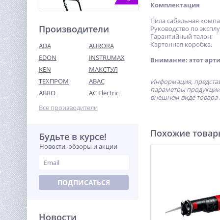
Комплектация
Пила сабельная компа
Производители
Руководство по эксплу
Гарантийный талон;
Картонная коробка.
ADA
AURORA
EDON
INSTRUMAX
Внимание: этот арти
KEN
МАКСТУЛ
ТЕХПРОМ
ABAC
Информация, представ
Виброплита TOR C-60(R)
параметры продукции 
(Honda)
ABRO
AC Electric
внешнем виде товара 
66 469
Все производители
руб.
Похожие това
Будьте в курсе!
%
Новости, обзоры и акции
ПОДПИСАТЬСЯ
Новости
Станок для гибки