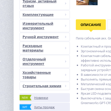
Туризм, активный
отдых
Комплектующие
Измерительный
ОПИСАНИЕ
инструмент
Ручной инструмент
Пила сабельная акк. Gr
Расходные
Компактный и прои
материалы
Эргономичный корп
Компактная сабель
Отделочный
эффективно исполь
инструмент
Работой инструмент
зарядным устройст
Хозяйственные
В зависимости от и
товары
Выполнять прямые 
Металлический кор
Строительная химия
Быстрая смена осн
Яркая LED-подсвет
Новинки
NEW
Выключатель с защи
Greenworks GPT-CRS
Хиты продаж
ХИТ