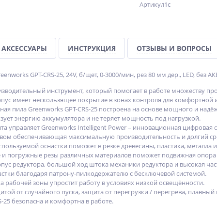
Артикул1c
АКСЕССУАРЫ
ИНСТРУКЦИЯ
ОТЗЫВЫ И ВОПРОСЫ
eenworks GPT-CRS-25, 24V, б/щет, 0-3000/мин, рез 80 мм дер., LED, без АК
зводительный инструмент, который помогает в работе множеству про
ус имеет нескользящее покрытие в зонах контроля для комфортной 
ная пила Greenworks GPT-CRS-25 построена на основе мощного и надё
зует энергию аккумулятора и не теряет мощность под нагрузкой.
а управляет Greenworks Intelligent Power – инновационная цифровая 
вом обеспечивающая максимальную производительность и долгий ср
спользуемой оснастки поможет в резке древесины, пластика, металла 
и погружные резы различных материалов поможет подвижная опора 
пус редуктора, большой ход штока механики редуктора и высокая час
астки благодаря патрону-пилкодержателю с бесключевой системой.
ка рабочей зоны упростит работу в условиях низкой освещённости.
той от случайного пуска, защита от перегрузки / перегрева, плавный
-25 безопасна и комфортна в работе.