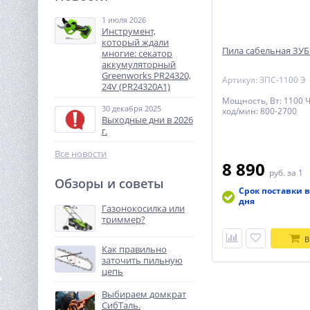
арматуры TOR GW40A (E)
1 июля 2026
123 738
Инструмент,
руб.
который ждали
Пила сабельная ЗУБ
многие: секатор
аккумуляторный
%
Greenworks PR24320,
Артикул: ЗПС-1100 Э
24V (PR24320A1)
Мощность, Вт: 1100 Ч
30 декабря 2025
ход/мин: 800-2700
Выходные дни в 2026
г.
Все новости
8 890
руб.
за 1
Обзоры и советы
Насос фекальный
Срок поставки в
UNIPUMP FEKAMAX 15-13-
дня
Газонокосилка или
1,5
триммер?
35 650
руб.
В
Как правильно
заточить пильную
%
цепь
Выбираем домкрат
СибТаль.