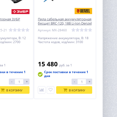
торная ЗУБР
Пила сабельная аккумуляторная
бесщет BRC-120, 18В Li-Ion Denzel
25-21
Артикул: MX-28460
умулятора, В: 12
Напряжение аккумулятора, В: 18
ход/мин: 2700
Частота ходов, ход/мин: 3100
15 480
за 1
руб.
за 1
вки в течение 1
Срок поставки в течение 1
дня
-
+
-
+
В КОРЗИНУ
В КОРЗИНУ