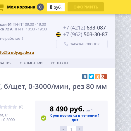
0
Моя корзина
0
ОФОРМИТЬ
руб.
кая 61
ПН-ПТ 09:00 - 19:00
+7 (4212)
633-087
ка 72 А
ПН-ПТ 10:00 - 19:00
+7 (962)
503-30-87
 не работает)
ЗАКАЗАТЬ ЗВОНОК
nfo@trudyagadv.ru
РАНТИЯ
О КОМПАНИИ
КОНТАКТЫ
, б/щет, 0-3000/мин, рез 80 мм
8 490 руб.
(0)
за 1
а, В:
Срок поставки в течение 1
: 0-3000
дня
-
+