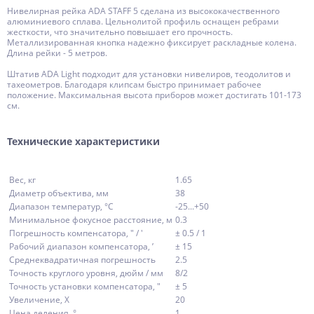
Нивелирная рейка ADA STAFF 5 сделана из высококачественного
алюминиевого сплава. Цельнолитой профиль оснащен ребрами
жесткости, что значительно повышает его прочность.
Металлизированная кнопка надежно фиксирует раскладные колена.
Длина рейки - 5 метров.
Штатив ADA Light подходит для установки нивелиров, теодолитов и
тахеометров. Благодаря клипсам быстро принимает рабочее
положение. Максимальная высота приборов может достигать 101-173
см.
Технические характеристики
Вес, кг
1.65
Диаметр объектива, мм
38
Диапазон температур, °С
-25...+50
Минимальное фокусное расстояние, м
0.3
Погрешность компенсатора, " / '
± 0.5 / 1
Рабочий диапазон компенсатора, ’
± 15
Среднеквадратичная погрешность
2.5
Точность круглого уровня, дюйм / мм
8/2
Точность установки компенсатора, "
± 5
Увеличение, X
20
Цена деления, °
1