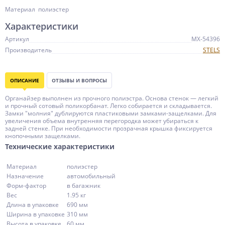
Материал полиэстер
Характеристики
Артикул
MX-54396
Производитель
STELS
ОПИСАНИЕ
ОТЗЫВЫ И ВОПРОСЫ
Органайзер выполнен из прочного полиэстра. Основа стенок — легкий
и прочный сотовый поликорбанат. Легко собирается и складывается.
Замки "молния" дублируются пластиковыми замками-защелками. Для
увеличения объема внутренняя перегородка может убираться к
задней стенке. При необходимости прозрачная крышка фиксируется
кнопочными защелками.
Технические характеристики
Материал
полиэстер
Назначение
автомобильный
Форм-фактор
в багажник
Вес
1.95 кг
Длина в упаковке
690 мм
Ширина в упаковке
310 мм
Высота в упаковке
60 мм