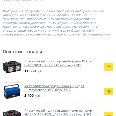
Информация, представленная на сайте носит информационный
характер и не является публичной офертой.
Компания-
производитель
вправе изменять параметры продукции без
дополнительного уведомления. Информация о технических
характеристиках, комплекте поставки, стране изготовления и
внешнем виде товара может отличаться от фактической и
основывается на последних доступных к моменту публикации данных.
Похожие товары
Пластиковый ящик с органайзерами KETER
STACKNROLL, 481 х 332 х 233 мм, (19″)
11 660
руб.
Металлический раздвижной ящик для
инструментов ЗУБР ЯРУС-5/17
3 400
руб.
Пластиковый ящик с выдвижными полками
KETER STACKNROLL, 481 х 332 х 233 мм, (19″)