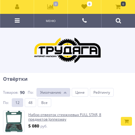
0
0
0
МЕНЮ
Отвёртки
90
Товаров:
По
:
Умолчанию
Цене
Рейтингу
По
:
12
48
Все
Набор отверток стержневых FULL STAR, 8
предметов Jonnesway
5 080
руб.