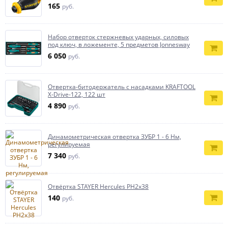
165
руб.
Набор отверток стержневых ударных, силовых
под ключ, в ложементе, 5 предметов Jonnesway
6 050
руб.
Отвертка-битодержатель с насадками KRAFTOOL
X-Drive-122, 122 шт
4 890
руб.
Динамометрическая отвертка ЗУБР 1 - 6 Нм,
регулируемая
7 340
руб.
Отвёртка STAYER Hercules PH2x38
140
руб.