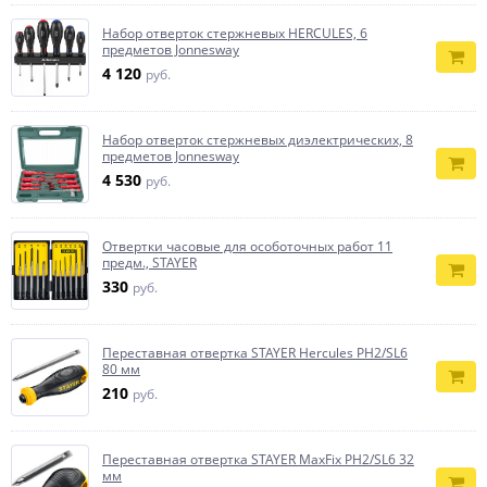
Набор отверток стержневых HERCULES, 6
предметов Jonnesway
4 120
руб.
Набор отверток стержневых диэлектрических, 8
предметов Jonnesway
4 530
руб.
Отвертки часовые для особоточных работ 11
предм., STAYER
330
руб.
Переставная отвертка STAYER Hercules PH2/SL6
80 мм
210
руб.
Переставная отвертка STAYER MaxFix PH2/SL6 32
мм