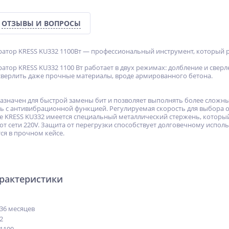
ОТЗЫВЫ И ВОПРОСЫ
атор KRESS KU332 1100Вт — профессиональный инструмент, который р
тор KRESS KU332 1100 Вт работает в двух режимах: долбление и сверле
сверлить даже прочные материалы, вроде армированного бетона.
назначен для быстрой замены бит и позволяет выполнять более слож
 с антивибрационной функцией. Регулируемая скорость для выбора 
е KRESS KU332 имеется специальный металлический стержень, которы
 от сети 220V. Защита от перегрузки способствует долговечному испол
ся в прочном кейсе.
арактеристики
36 месяцев
2