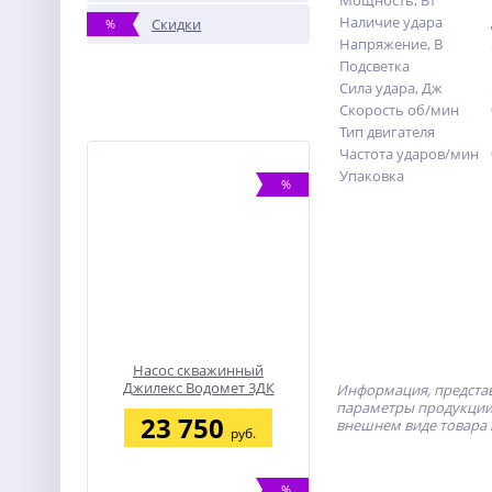
Мощность, Вт
Наличие удара
Скидки
%
Напряжение, В
Подсветка
Сила удара, Дж
Скорость об/мин
Тип двигателя
Частота ударов/мин
Упаковка
%
Насос скважинный
Джилекс Водомет 3ДК
Информация, представ
45/110
параметры продукции 
23 750
внешнем виде товара 
руб.
%