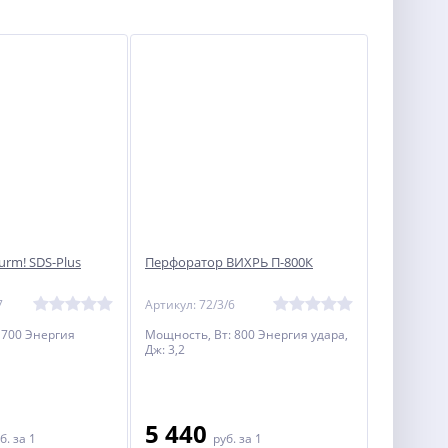
rm! SDS-Plus
Перфоратор ВИХРЬ П-800К
7
Артикул: 72/3/6
1700 Энергия
Мощность, Вт: 800 Энергия удара,
Дж: 3,2
5 440
б.
за 1
руб.
за 1