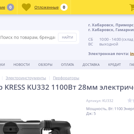
0
0
ние
Отложенные
г. Хабаровск, Приморс
г. Хабаровск, Гамарни
СБ 10:00 - 14:00 (склад
ВС выходной
Электронная почта:
i
ДКИ
НОВОСТИ
ОБЗОРЫ
ОПЛАТА
ДОСТАВКА
КРЕДИТ
ГА
Электроинструменты
Перфораторы
 KRESS KU332 1100Вт 28мм электри
Артикул: KU332
Мощность, Вт: 1100 Энерг
Дж: 5