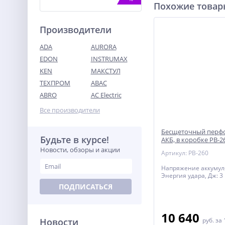
Похожие това
Производители
ADA
AURORA
EDON
INSTRUMAX
KEN
МАКСТУЛ
ТЕХПРОМ
ABAC
Торцовочная пила акк.
Greenworks GD24MS216,
ABRO
AC Electric
24V, б/щ, 4800 об/мин,
39 990
216x30мм,рез
Все производители
руб.
65х310мм,1х8Ач,ЗУ
Бесщеточный перфо
Будьте в курсе!
%
АКБ, в коробке PB-2
«ПРОФЕССИОНАЛ»
Новости, обзоры и акции
Артикул: PB-260
Напряжение аккумуля
Энергия удара, Дж: 3
ПОДПИСАТЬСЯ
10 640
Новости
руб.
за 
Виброплита реверсивная