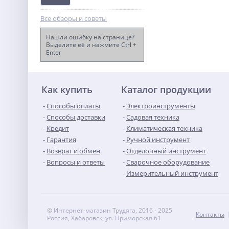
Все обзоры и советы
Нашли ошибку на странице?
Выделите её и нажмите Ctrl +
Enter
Ножницы для стрижки
травы и кустарников
WORX WG801E.5 в
13 990
комплекте с тяпкой, с АКБ
руб.
и ЗУ
Как купить
Каталог продукции
Способы оплаты
Электроинструменты
Способы доставки
Садовая техника
Кредит
Климатическая техника
Гарантия
Ручной инструмент
Возврат и обмен
Отделочный инструмент
Вопросы и ответы
Сварочное оборудование
Измерительный инструмент
© Интернет-магазин Трудяга, 2016 - 2025
Контакты
Россия, Хабаровск, ул. Приморская 61