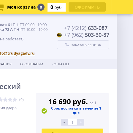
0
Моя корзина
0
ОФОРМИТЬ
руб.
кая 61
ПН-ПТ 09:00 - 19:00
+7 (4212)
633-087
ка 72 А
ПН-ПТ 10:00 - 19:00
+7 (962)
503-30-87
 не работает)
ЗАКАЗАТЬ ЗВОНОК
nfo@trudyagadv.ru
РАНТИЯ
О КОМПАНИИ
КОНТАКТЫ
ческий
16 690 руб.
(0)
за 1
ия удара,
Срок поставки в течение 1
дня
-
+