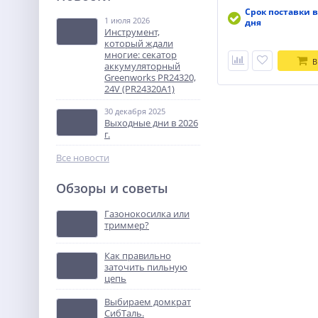
TOR TK-150 Loncin
Срок поставки в
1 июля 2026
дня
110 369
Инструмент,
руб.
который ждали
многие: секатор
В
аккумуляторный
%
Greenworks PR24320,
24V (PR24320A1)
30 декабря 2025
Выходные дни в 2026
г.
Все новости
Обзоры и советы
Пила цепная
аккумуляторная WORX 20В,
Газонокосилка или
25 см, 2Ач х1 и ЗУ
триммер?
16 990
руб.
Как правильно
заточить пильную
%
цепь
Выбираем домкрат
СибТаль.