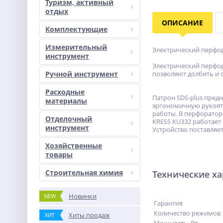
Туризм, активный
отдых
ОПИСАНИЕ
Комплектующие
Измерительный
Электрический перфор
инструмент
Электрический перфора
Ручной инструмент
позволяют долбить и 
Расходные
Патрон SDS-plus пред
материалы
эргономичную рукоять
работы. В перфоратор
Отделочный
KRESS KU332 работает
инструмент
Устройство поставляет
Хозяйственные
товары
Строительная химия
Технические х
Новинки
NEW
Гарантия
Количество режимов
Хиты продаж
ХИТ