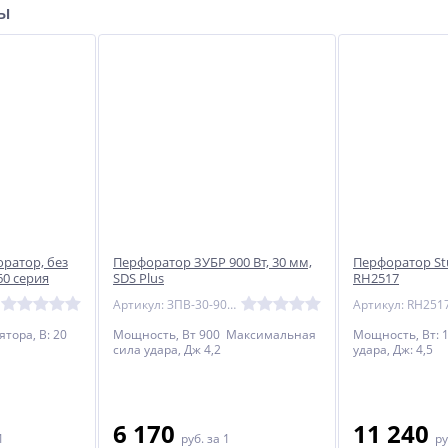
ры
ратор, без
Перфоратор ЗУБР 900 Вт, 30 мм,
Перфоратор Stu
60 серия
SDS Plus
RH2517
Артикул: ЗПВ-30-900 ВК
Артикул: RH251
тора, В: 20
Мощность, Вт 900 Максимальная
Мощность, Вт: 
сила удара, Дж 4,2
удара, Дж: 4,5
6 170
11 240
1
руб.
за 1
ру