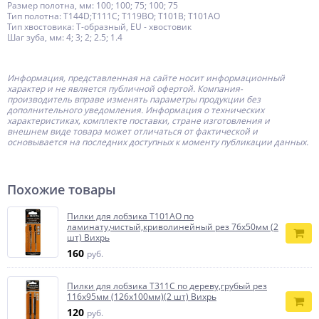
Размер полотна, мм: 100; 100; 75; 100; 75
Тип полотна: T144D;T111C; T119BO; T101B; T101AO
Тип хвостовика: Т-образный, EU - хвостовик
Шаг зуба, мм: 4; 3; 2; 2.5; 1.4
Информация, представленная на сайте носит информационный
характер и не является публичной офертой.
Компания-
производитель
вправе изменять параметры продукции без
дополнительного уведомления. Информация о технических
характеристиках, комплекте поставки, стране изготовления и
внешнем виде товара может отличаться от фактической и
основывается на последних доступных к моменту публикации данных.
Похожие товары
Пилки для лобзика Т101АО по
ламинату,чистый,криволинейный рез 76х50мм (2
шт) Вихрь
160
руб.
Пилки для лобзика Т311C по дереву,грубый рез
116х95мм (126х100мм)(2 шт) Вихрь
120
руб.