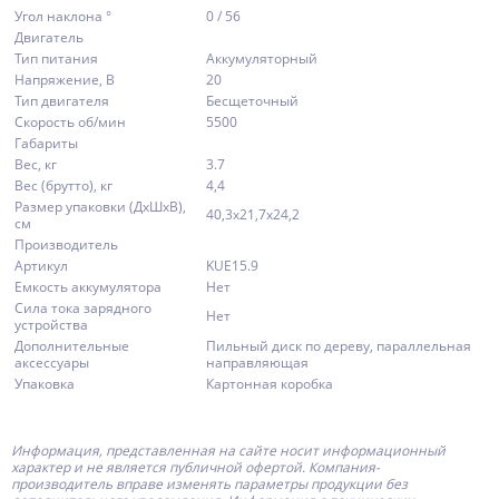
Угол наклона °
0 / 56
Двигатель
Тип питания
Аккумуляторный
Напряжение, В
20
Тип двигателя
Бесщеточный
Скорость об/мин
5500
Габариты
Вес, кг
3.7
Вес (брутто), кг
4,4
Размер упаковки (ДxШxВ),
40,3x21,7x24,2
см
Производитель
Артикул
KUE15.9
Емкость аккумулятора
Нет
Сила тока зарядного
Нет
устройства
Дополнительные
Пильный диск по дереву, параллельная
аксессуары
направляющая
Упаковка
Картонная коробка
Информация, представленная на сайте носит информационный
характер и не является публичной офертой.
Компания-
производитель
вправе изменять параметры продукции без