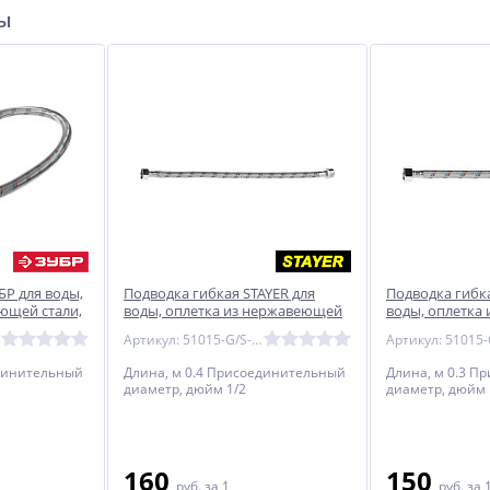
ры
БР для воды,
Подводка гибкая STAYER для
Подводка гибка
ющей стали,
воды, оплетка из нержавеющей
воды, оплетка
стали, г/ш 1/2″ - 0,4м
стали, г/ш 1/2″ 
Артикул: 51015-G/S-040
единительный
Длина, м 0.4 Присоединительный
Длина, м 0.3 П
диаметр, дюйм 1/2
диаметр, дюйм 
160
150
руб.
за 1
руб.
за 