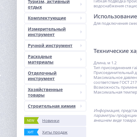
Гибкая подводка прои
Туризм, активный
водоснабжения стацио
отдых
Использование
Комплектующие
Для подключения смес
Измерительный
инструмент
Ручной инструмент
Технические х
Расходные
материалы
Длина, м 1.2
Тип присоединения га
Присоединительный д
Отделочный
Максимальное давлени
инструмент
соответствие ГОСТ 217
Возможность примене
Хозяйственные
Максимальная темпера
товары
Строительная химия
Информация, представ
параметры продукции 
внешнем виде товара 
Новинки
NEW
Хиты продаж
ХИТ