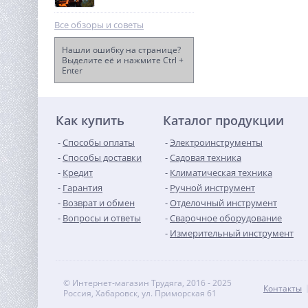
Все обзоры и советы
Нашли ошибку на странице?
Выделите её и нажмите Ctrl +
Enter
Триммер бензиновый
Holzfforma FF250 (1,7кВт,
GSB 230-2, AutoCut 25-2)
34 990
руб.
Как купить
Каталог продукции
Способы оплаты
Электроинструменты
Способы доставки
Садовая техника
Кредит
Климатическая техника
Гарантия
Ручной инструмент
Возврат и обмен
Отделочный инструмент
Вопросы и ответы
Сварочное оборудование
Измерительный инструмент
© Интернет-магазин Трудяга, 2016 - 2025
Контакты
Россия, Хабаровск, ул. Приморская 61