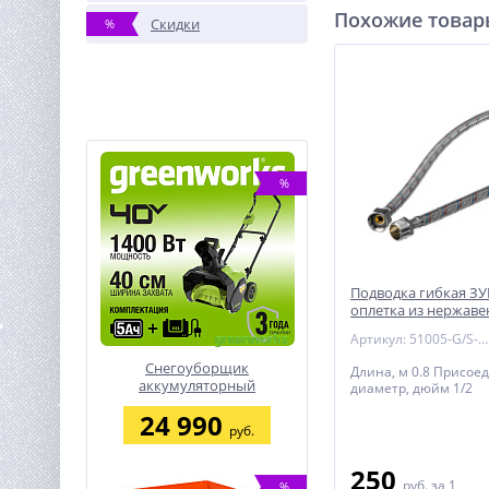
Похожие това
Скидки
%
%
Подводка гибкая ЗУ
оплетка из нержаве
г/ш 1/2″ - 0,8м
Артикул: 51005-G/S-080
Снегоуборщик
Длина, м 0.8 Присо
аккумуляторный
диаметр, дюйм 1/2
Greenworks G40ST40, 40V,
24 990
40 с 1хАКБ 5 Ач и ЗУ
руб.
(2603607UG)
250
руб.
за 1
%