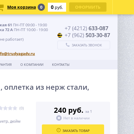
0
Моя корзина
0
ОФОРМИТЬ
руб.
кая 61
ПН-ПТ 09:00 - 19:00
+7 (4212)
633-087
ка 72 А
ПН-ПТ 10:00 - 19:00
+7 (962)
503-30-87
 не работает)
ЗАКАЗАТЬ ЗВОНОК
nfo@trudyagadv.ru
РАНТИЯ
О КОМПАНИИ
КОНТАКТЫ
 оплетка из нерж стали,
240 руб.
(0)
за 1
Нет в наличии
метр, дюйм
ЗАКАЗАТЬ ТОВАР