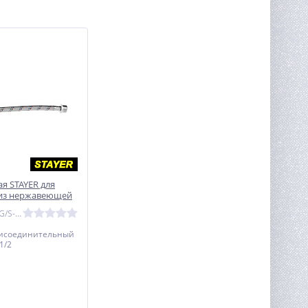
я STAYER для
 из нержавеющей
- 0,3м
Артикул: 51015-G/S-030
рисоединительный
1/2
1