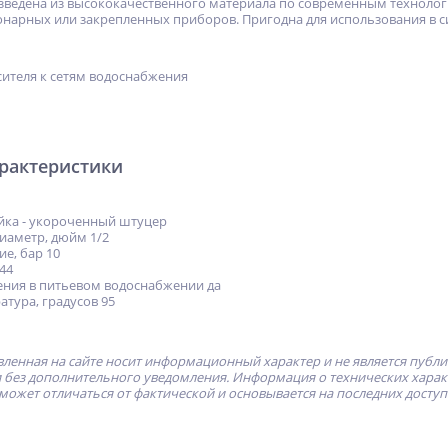
зведена из высококачественного материала по современным технолог
нарных или закрепленных приборов. Пригодна для использования в 
ителя к сетям водоснабжения
арактеристики
йка - укороченный штуцер
иаметр, дюйм 1/2
е, бар 10
44
ния в питьевом водоснабжении да
тура, градусов 95
ленная на сайте носит информационный характер и не является публ
без дополнительного уведомления. Информация о технических характе
может отличаться от фактической и основывается на последних досту