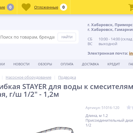
0
0
ние
Отложенные
г. Хабаровск, Приморс
г. Хабаровск, Гамарни
СБ 10:00 - 14:00 (склад
ВС выходной
Электронная почта:
i
ДКИ
НОВОСТИ
ОБЗОРЫ
ОПЛАТА
ДОСТАВКА
КРЕДИТ
ГА
Насосное оборудование
Подводка
ибкая STAYER для воды к смесителям,
, г/ш 1/2″ - 1,2м
Артикул: 51016-120
Длина, м 1.2
Присоединительный диа
1/2