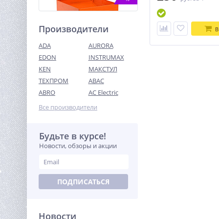
Производители
В
ADA
AURORA
EDON
INSTRUMAX
KEN
МАКСТУЛ
ТЕХПРОМ
ABAC
Измельчитель кормов
ВИХРЬ ИК 3 в 1
ABRO
AC Electric
6 760
Все производители
руб.
Будьте в курсе!
%
Новости, обзоры и акции
ПОДПИСАТЬСЯ
Новости
Штабелер самоходный 1,0