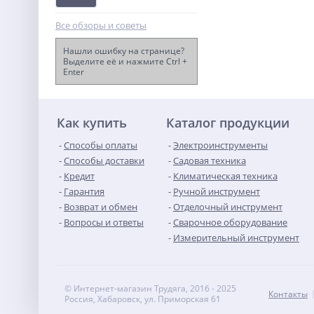
Все обзоры и советы
Нашли ошибку на странице?
Выделите её и нажмите Ctrl +
Enter
Гайковерт ударный акк.
Greenworks G24IW200,
24V,б/щет, 3/8'', 200Нм,
7 990
1х2Ач,ЗУ,кор (3803607CUA)
руб.
Как купить
Каталог продукции
Способы оплаты
Электроинструменты
Способы доставки
Садовая техника
Кредит
Климатическая техника
Гарантия
Ручной инструмент
Возврат и обмен
Отделочный инструмент
Вопросы и ответы
Сварочное оборудование
Измерительный инструмент
© Интернет-магазин Трудяга, 2016 - 2025
Контакты
Россия, Хабаровск, ул. Приморская 61