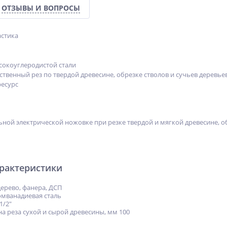
ОТЗЫВЫ И ВОПРОСЫ
астика
сокоуглеродистой стали
твенный рез по твердой древесине, обрезке стволов и сучьев деревье
ресурс
ьной электрической ножовке при резке твердой и мягкой древесине, об
арактеристики
ерево, фанера, ДСП
омванадиевая сталь
1/2″
 реза сухой и сырой древесины, мм 100