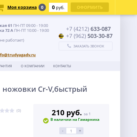
0
Моя корзина
0
ОФОРМИТЬ
руб.
кая 61
ПН-ПТ 09:00 - 19:00
+7 (4212)
633-087
ка 72 А
ПН-ПТ 10:00 - 19:00
+7 (962)
503-30-87
 не работает)
ЗАКАЗАТЬ ЗВОНОК
nfo@trudyagadv.ru
РАНТИЯ
О КОМПАНИИ
КОНТАКТЫ
. ножовки Cr-V,быстрый
210 руб.
(0)
за 1
В наличии на Гамарника
-
+