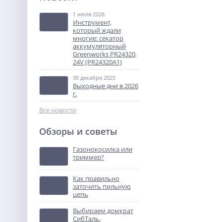
G60B4, 60V, 4 Ач (2918407)
1 июля 2026
12 990
Инструмент,
руб.
который ждали
многие: секатор
аккумуляторный
%
Greenworks PR24320,
24V (PR24320A1)
30 декабря 2025
Выходные дни в 2026
г.
Все новости
Обзоры и советы
Штабелер самоходный 1,5
т 3,5 м TOR IWS15S-3500
Газонокосилка или
(сопровождаемый)
триммер?
286 330
руб.
Как правильно
заточить пильную
NEW
цепь
%
Выбираем домкрат
СибТаль.