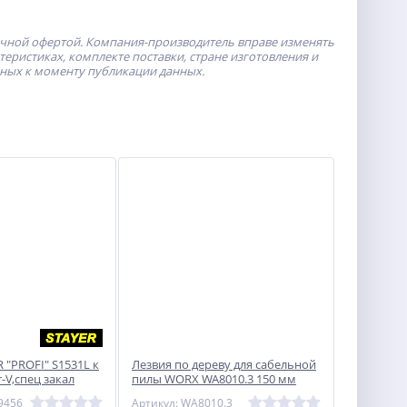
ичной офертой.
Компания-производитель
вправе изменять
ристиках, комплекте поставки, стране изготовления и
пных к моменту публикации данных.
 ″PROFI″ S1531L к
Лезвия по дереву для сабельной
-V,спец закал
пилы WORX WA8010.3 150 мм
убый рез,тв. и
9456
Артикул: WA8010.3