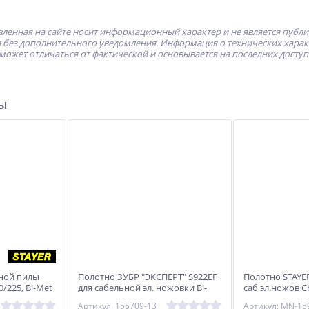
ленная на сайте носит информационный характер и не является публ
без дополнительного уведомления. Информация о технических характе
может отличаться от фактической и основывается на последних досту
ры
ьной пилы
Полотно ЗУБР ″ЭКСПЕРТ″ S922EF
Полотно STAYER
0/225, Bi-Met
для сабельной эл. ножовки Bi-
саб эл.ножов Cr
Met,тонколист,профил металл,
зубья,быстр гр
Артикул: 155709-13
Артикул: MN-15