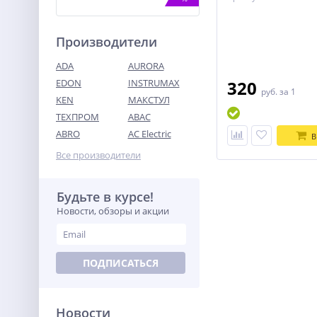
Производители
ADA
AURORA
EDON
INSTRUMAX
320
руб.
за 1
KEN
МАКСТУЛ
ТЕХПРОМ
ABAC
Станок для гибки
арматуры TOR GW40A (E)
ABRO
AC Electric
В
123 738
Все производители
руб.
Будьте в курсе!
%
Новости, обзоры и акции
ПОДПИСАТЬСЯ
Новости
Аккумулятор Greenworks