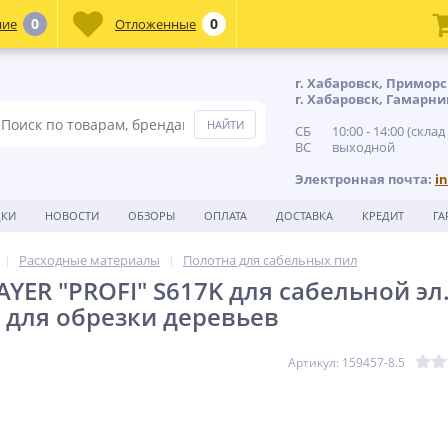
0
0
ние
Отложенные
г. Хабаровск, Приморс
г. Хабаровск, Гамарни
СБ 10:00 - 14:00 (склад
ВС выходной
Электронная почта:
i
ДКИ
НОВОСТИ
ОБЗОРЫ
ОПЛАТА
ДОСТАВКА
КРЕДИТ
ГА
Расходные материалы
Полотна для сабельных пил
AYER ″PROFI″ S617K для сабельной эл
, для обрезки деревьев
Артикул: 159457-8.5