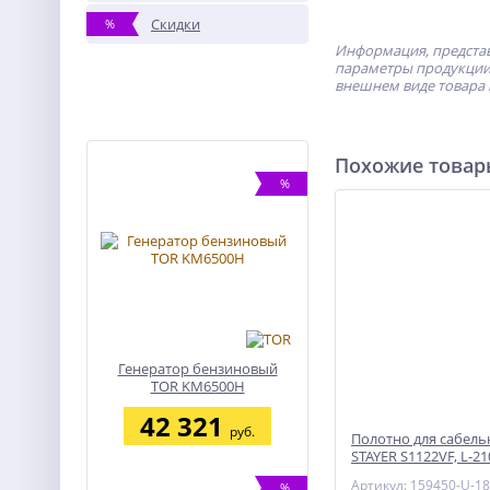
Скидки
%
Информация, представ
параметры продукции 
внешнем виде товара 
Похожие това
%
Генератор бензиновый
TOR KM6500H
42 321
руб.
Полотно для сабел
STAYER S1122VF, L-21
Артикул: 159450-U-18
%