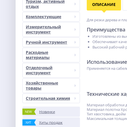
Туризм, активный
ОПИСАНИЕ
отдых
Комплектующие
Для резки дерева и пл
Измерительный
Преимущества
инструмент
Изготовлены из вы
Обеспечивает качес
Ручной инструмент
Высокий рабочий 
Расходные
материалы
Использование
Отделочный
Применяется на сабел
инструмент
Хозяйственные
товары
Технические х
Строительная химия
Материал обработки д
Материал полотна Хр
Новинки
NEW
Тип хвостовика, дюйм 
Максимальная толщина
Хиты продаж
ХИТ