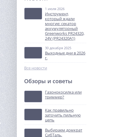
Greenworks GD24DD35K2,
24V, б/щет, 29/35Нм, c
1 июля 2026
7 990
1х2Ач и ЗУ, кейс
Инструмент,
руб.
(3704007UA)
который ждали
многие: секатор
аккумуляторный
%
Greenworks PR24320,
24V (PR24320A1)
30 декабря 2025
Выходные дни в 2026
г.
Все новости
Обзоры и советы
Насос фекальный
UNIPUMP FEKAMAX 15-13-
Газонокосилка или
1,5
триммер?
35 650
руб.
Как правильно
заточить пильную
%
цепь
Выбираем домкрат
СибТаль.