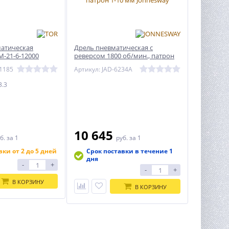
атическая
Дрель пневматическая с
М-21-6-12000
реверсом 1800 об/мин., патрон
1-10 мм Jonnesway
11185
Артикул: JAD-6234A
3.3
10 645
б.
за 1
руб.
за 1
вки от 2 до 5 дней
Срок поставки в течение 1
дня
-
+
-
+
В КОРЗИНУ
В КОРЗИНУ