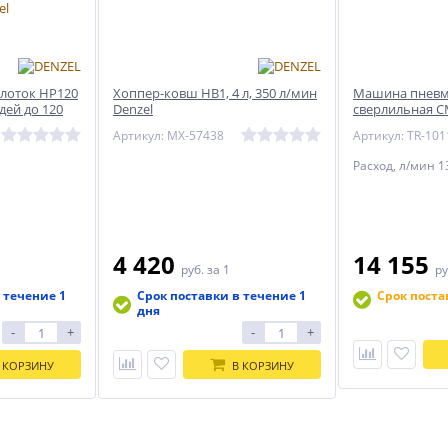
лоток HP120
Хоппер-ковш HB1, 4 л, 350 л/мин
Машина пневм
дей до 120
Denzel
сверлильная С
Артикул: MX-57438
Артикул: TR-10
Расход, л/мин 1
4 420
14 155
руб.
за 1
ру
 течение 1
Срок поставки в течение 1
Срок поста
дня
-
+
-
+
 КОРЗИНУ
В КОРЗИНУ