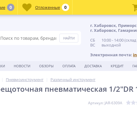
0
0
ние
Отложенные
г. Хабаровск, Приморс
г. Хабаровск, Гамарни
СБ 10:00 - 14:00 (склад
ВС выходной
Электронная почта:
i
ДКИ
НОВОСТИ
ОБЗОРЫ
ОПЛАТА
ДОСТАВКА
КРЕДИТ
ГА
Пневмоинструмент
Различный инструмент
рещоточная пневматическая 1/2"DR 1
Артикул: JAR-6309A