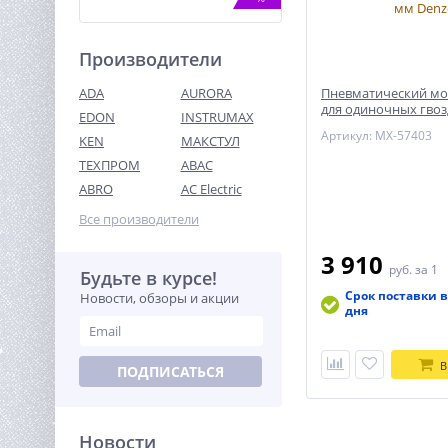
Производители
ADA
AURORA
Пневматический мо
для одиночных гвоз
EDON
INSTRUMAX
мм Denzel
Артикул: MX-57403
KEN
МАКСТУЛ
ТЕХПРОМ
ABAC
Лебедка (2948 кг/20 м)
автомобильная TOR 12 V
ABRO
AC Electric
P6000
31 246
Все производители
руб.
3 910
руб.
за 1
Будьте в курсе!
%
Срок поставки в
Новости, обзоры и акции
дня
В
ПОДПИСАТЬСЯ
Новости
Дрель-шуруповерт акк.