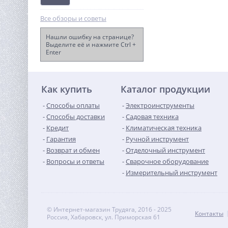
Все обзоры и советы
Нашли ошибку на странице?
Выделите её и нажмите Ctrl +
Enter
Компрессор ВИХРЬ
КМП-50/300АМ
15 740
руб.
Как купить
Каталог продукции
Способы оплаты
Электроинструменты
Способы доставки
Садовая техника
Кредит
Климатическая техника
Гарантия
Ручной инструмент
Возврат и обмен
Отделочный инструмент
Вопросы и ответы
Сварочное оборудование
Измерительный инструмент
© Интернет-магазин Трудяга, 2016 - 2025
Контакты
Россия, Хабаровск, ул. Приморская 61