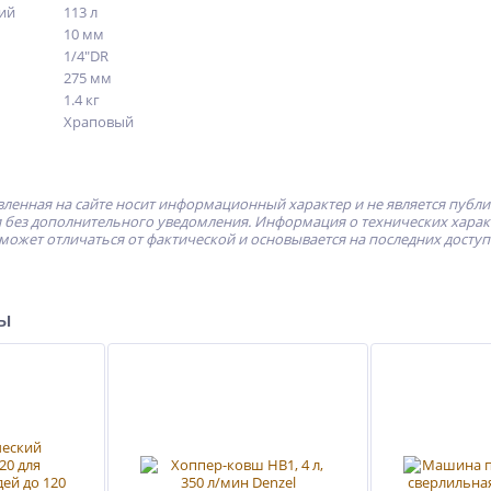
ний
113 л
10 мм
1/4"DR
275 мм
1.4 кг
Храповый
ленная на сайте носит информационный характер и не является публ
без дополнительного уведомления. Информация о технических характе
может отличаться от фактической и основывается на последних досту
ры