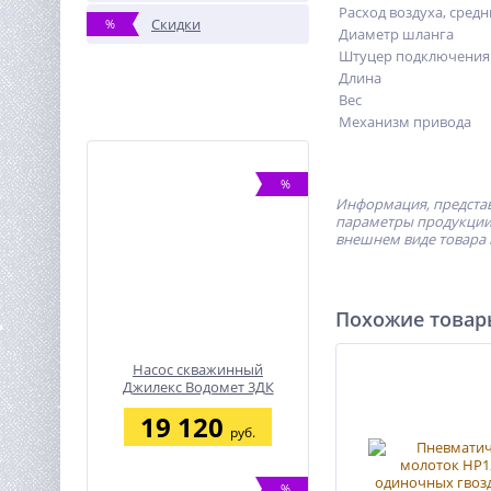
Расход воздуха, сред
Скидки
%
Диаметр шланга
Штуцер подключения
Длина
Вес
Механизм привода
%
Информация, представ
параметры продукции 
внешнем виде товара 
Похожие това
Насос скважинный
Джилекс Водомет 3ДК
45/85
19 120
руб.
%