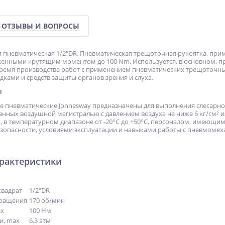
ОТЗЫВЫ И ВОПРОСЫ
 пневматическая 1/2"DR. Пневматическая трещоточная рукоятка, при
енными крутящим моментом до 100 Nm. Используется, в основном, п
время производства работ с применением пневматических трещоточны
ками и средств защиты органов зрения и слуха.
я
 пневматические Jonnesway предназначены для выполнения слесарно
анных воздушной магистралью с давлением воздуха не ниже 6 кг/см²
 в температурном диапазоне от -20°С до +50°С, персоналом, имеющ
зопасности, условиями эксплуатации и навыками работы с пневмоме
арактеристики
квадрат
1/2"DR
вращения
170 об/мин
ax
100 Нм
и, max
6,3 атм