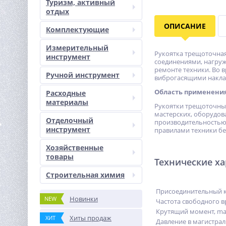
Туризм, активный
отдых
ОПИСАНИЕ
Комплектующие
Измерительный
Рукоятка трещоточная
инструмент
соединениями, нагруж
ремонте техники. Во 
Ручной инструмент
виброгасящими наклад
Область применени
Расходные
материалы
Рукоятки трещоточные
мастерских, оборудов
Отделочный
производительностью,
инструмент
правилами техники бе
Хозяйственные
товары
Технические х
Строительная химия
Присоединительный 
Новинки
NEW
Частота свободного 
Крутящий момент, m
Хиты продаж
ХИТ
Давление в магистрал