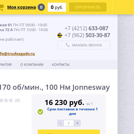
0
Моя корзина
0
ОФОРМИТЬ
руб.
кая 61
ПН-ПТ 09:00 - 19:00
+7 (4212)
633-087
ка 72 А
ПН-ПТ 10:00 - 19:00
+7 (962)
503-30-87
 не работает)
ЗАКАЗАТЬ ЗВОНОК
nfo@trudyagadv.ru
РАНТИЯ
О КОМПАНИИ
КОНТАКТЫ
70 об/мин., 100 Нм Jonnesway
16 230 руб.
(0)
за 1
Срок поставки в течение 1
дня
-
+