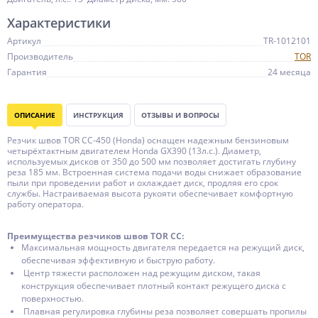
Характеристики
Артикул
TR-1012101
Производитель
TOR
Гарантия
24 месяца
ОПИСАНИЕ
ИНСТРУКЦИЯ
ОТЗЫВЫ И ВОПРОСЫ
Резчик швов TOR CC-450 (Honda) оснащен надежным бензиновым
четырёхтактным двигателем Honda GX390 (13л.с.). Диаметр,
используемых дисков от 350 до 500 мм позволяет достигать глубину
реза 185 мм. Встроенная система подачи воды снижает образование
пыли при проведении работ и охлаждает диск, продляя его срок
службы. Настраиваемая высота рукояти обеспечивает комфортную
работу оператора.
Преимущества резчиков швов TOR СС:
Максимальная мощность двигателя передается на режущий диск,
обеспечивая эффективную и быструю работу.
Центр тяжести расположен над режущим диском, такая
конструкция обеспечивает плотный контакт режущего диска с
поверхностью.
Плавная регулировка глубины реза позволяет совершать пропилы