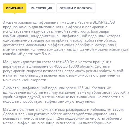
ОПИСАНИЕ
ИНСТРУКЦИЯ
ОТЗЫВЫ И ВОПРОСЫ
Эксцентриковая шлифовальная машина Ресанта ЭШМ-125/5Э
предназначена для выполнения шлифовки и полировки с
использованием кругов различной зернистости. Благодаря
комбинированному движению шлифовальной подошвы, которая
одновременно вращается по орбите и вокруг собственной оси,
достигается максимально эффективная обработка материала с
минимальным количеством дефектов. Для данной модели амплитуда
колебаний достигает 5 мм.
Мощность двигателя составляет 450 Вт, а частота вращения
варьируется в диапазоне от 4000 до 13000 об/мин. Система
регулировки скорости позволяет настраивать режим работы силой
нажатия на клавишу выключателя с возможностью ограничения
максимальной скорости.
Диаметр шлифовальной подошвы равен 125 мм. Крепление
шлифовальных кругов на липучке делает замену абразивов простой и
удобной процедурой, а специальные вентиляционные отверстия в
подошве способствуют эффективному отводу пыли.
Машина отличается компактными размерами и небольшим весом.
Дополнительная рукоятка обеспечивает удобство управления и
повышает точность контроля. Для поддержания чистоты рабочего
места шлифмашина оснащена встроенным пылесборником