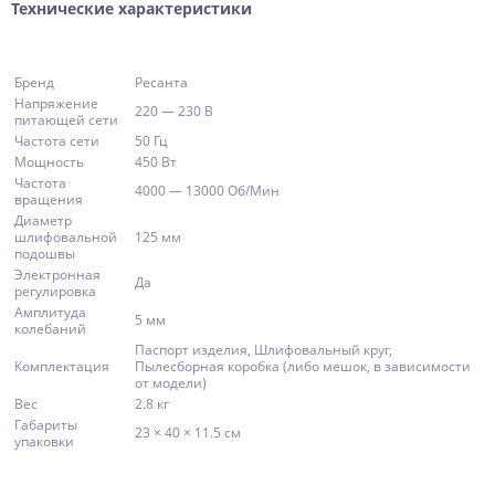
Технические характеристики
Бренд
Ресанта
Напряжение
220 — 230 В
питающей сети
Частота сети
50 Гц
Мощность
450 Вт
Частота
4000 — 13000 Об/Мин
вращения
Диаметр
шлифовальной
125 мм
подошвы
Электронная
Да
регулировка
Амплитуда
5 мм
колебаний
Паспорт изделия, Шлифовальный круг,
Комплектация
Пылесборная коробка (либо мешок, в зависимости
от модели)
Вес
2.8 кг
Габариты
23 × 40 × 11.5 см
упаковки