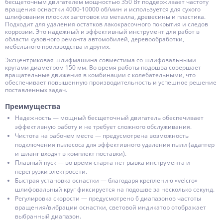
бесщеточным двигателем мощностью 350 Вт поддерживает частоту
вращения оснастки 4000-10000 об/мин и используется для сухого
шлифования плоских заготовок из металла, древесины и пластика.
Подходит для удаления остатков лакокрасочного покрытия и следов
коррозии. Это надежный и эффективный инструмент для работ в
области кузовного ремонта автомобилей, деревообработки,
мебельного производства и других.
Эксцентриковая шлифмашина совместима со шлифовальными
кругами диаметром 150 мм. Во время работы подошва совершает
вращательные движения в комбинации с колебательными, что
обеспечивает повышенную производительность и успешное решение
поставленных задач.
Преимущества
Надежность — мощный бесщеточный двигатель обеспечивает
эффективную работу и не требует сложного обслуживания.
Чистота на рабочем месте — предусмотрена возможность
подключения пылесоса для эффективного удаления пыли (адаптер
и шланг входят в комплект поставки).
Плавный пуск — во время старта нет рывка инструмента и
перегрузки электросети.
Быстрая установка оснастки — благодаря креплению «velcro»
шлифовальный круг фиксируется на подошве за несколько секунд.
Регулировка скорости — предусмотрено 6 диапазонов частоты
вращения/вибрации оснастки, световой индикатор отображает
выбранный диапазон.