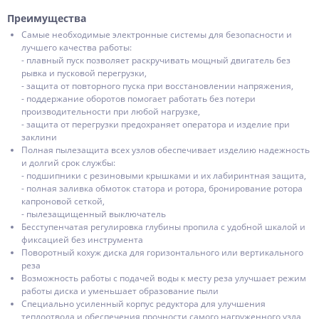
Преимущества
Самые необходимые электронные системы для безопасности и
лучшего качества работы:
- плавный пуск позволяет раскручивать мощный двигатель без
рывка и пусковой перегрузки,
- защита от повторного пуска при восстановлении напряжения,
- поддержание оборотов помогает работать без потери
производительности при любой нагрузке,
- защита от перегрузки предохраняет оператора и изделие при
заклини
Полная пылезащита всех узлов обеспечивает изделию надежность
и долгий срок службы:
- подшипники с резиновыми крышками и их лабиринтная защита,
- полная заливка обмоток статора и ротора, бронирование ротора
капроновой сеткой,
- пылезащищенный выключатель
Бесступенчатая регулировка глубины пропила с удобной шкалой и
фиксацией без инструмента
Поворотный кохуж диска для горизонтального или вертикального
реза
Возможность работы с подачей воды к месту реза улучшает режим
работы диска и уменьшает образование пыли
Специально усиленный корпус редуктора для улучшения
теплоотвода и обеспечения прочности самого нагруженного узла