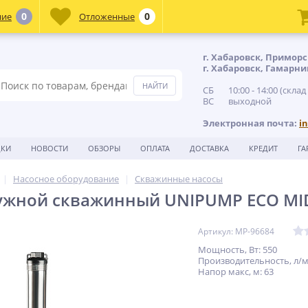
0
0
ние
Отложенные
г. Хабаровск, Приморс
г. Хабаровск, Гамарни
СБ 10:00 - 14:00 (склад
ВС выходной
Электронная почта:
i
ДКИ
НОВОСТИ
ОБЗОРЫ
ОПЛАТА
ДОСТАВКА
КРЕДИТ
ГА
Насосное оборудование
Скважинные насосы
ужной скважинный UNIPUMP ECO MID
Артикул: MP-96684
Мощность, Вт: 550
Производительность, л/м
Напор макс, м: 63