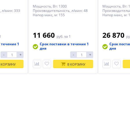
Мощность, Вт: 1300
Мощность, Вт: 
 л/мин: 333
Производительность, л/мин: 48
Производительн
Напор макс, м: 155
Напор макс, м: 
11 660
26 870
1
руб.
за 1
ру
 течение 1
Срок поставки в течение 1
Срок поста
дня
дня
-
+
-
+
 КОРЗИНУ
В КОРЗИНУ