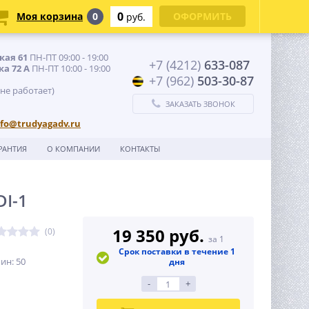
0
Моя корзина
0
ОФОРМИТЬ
руб.
кая 61
ПН-ПТ 09:00 - 19:00
+7 (4212)
633-087
ка 72 А
ПН-ПТ 10:00 - 19:00
+7 (962)
503-30-87
 не работает)
ЗАКАЗАТЬ ЗВОНОК
nfo@trudyagadv.ru
РАНТИЯ
О КОМПАНИИ
КОНТАКТЫ
I-1
19 350 руб.
(0)
за 1
Срок поставки в течение 1
ин: 50
дня
-
+