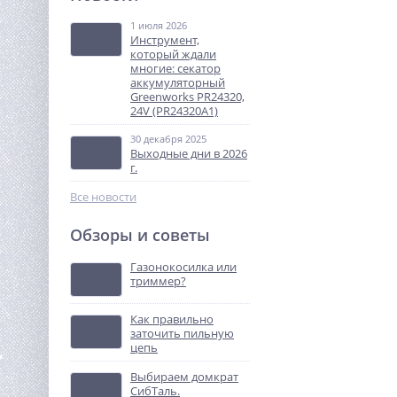
акк. G24CAU, 24V, макс 310
мл, 1400–2900Н,1-10 мм/с, c
1 июля 2026
14 990
1хАКБ 2Ач и ЗУ
Инструмент,
руб.
который ждали
многие: секатор
аккумуляторный
%
Greenworks PR24320,
24V (PR24320A1)
30 декабря 2025
Выходные дни в 2026
г.
Все новости
Обзоры и советы
Триммер аккумуляторный
WORX WG183E.9 40В, 33см,
Газонокосилка или
без АКБ и ЗУ
триммер?
10 990
руб.
Как правильно
заточить пильную
%
цепь
Выбираем домкрат
СибТаль.