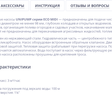
АКСЕССУАРЫ
ИНСТРУКЦИЯ
ОТЗЫВЫ И ВОПРОСЫ
ые насосы
UNIPUMP серии ЕСО MIDI
— предназначены для подачи чис
 диаметром не менее 98 мм, глубоких колодцев и открытых водоемо
, организация полива огородов и садовых участков, накачивание мал
I не предназначены для перекачивания агрессивных жидкостей, топли
ен из нержавеющей стали. Гидравлическая часть — центробежного ти
оликарбоната. Насос оборудован встроенным обратным клапаном. Дв
овой защитой. Тепловая защита срабатывает при перегрузке насоса. П
ючается автоматически. Вода поступает в насос через фильтрующую ре
 насоса расположены проушины для крепления троса.
арактеристики
кс: 3 м³/час
 погружения под зеркало воды: 100 м
верстия: 1¼"
м