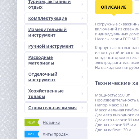
Туризм, активный
отдых
ОПИСАНИЕ
Комплектующие
Погружные скважинн
включений из скважин
Измерительный
индивидуальных домов
инструмент
Насосы серии ECO MID
Ручной инструмент
Корпус насоса выполн
износоустойчивого п
Расходные
конденсатором и тепл
электродвигатель вкл
материалы
На выходном патрубке
Отделочный
инструмент
Технические х
Хозяйственные
Мощность: 550 Вт
товары
Производительность ма
Напор макс: 63 м
Строительная химия
Максимальная глубина
Диаметр выходного от
Диаметр насоса: 91 м
Новинки
NEW
Длина насоса: 915 мм
Длина кабеля: 30 м
Хиты продаж
ХИТ