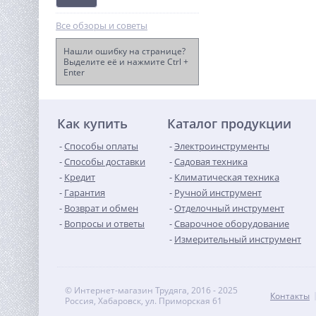
Все обзоры и советы
Нашли ошибку на странице?
Выделите её и нажмите Ctrl +
Enter
Дренажный насос Вихрь
ДН-258/8 ВП
4 390
руб.
Как купить
Каталог продукции
Способы оплаты
Электроинструменты
Способы доставки
Садовая техника
Кредит
Климатическая техника
Гарантия
Ручной инструмент
Возврат и обмен
Отделочный инструмент
Вопросы и ответы
Сварочное оборудование
Измерительный инструмент
© Интернет-магазин Трудяга, 2016 - 2025
Контакты
Россия, Хабаровск, ул. Приморская 61