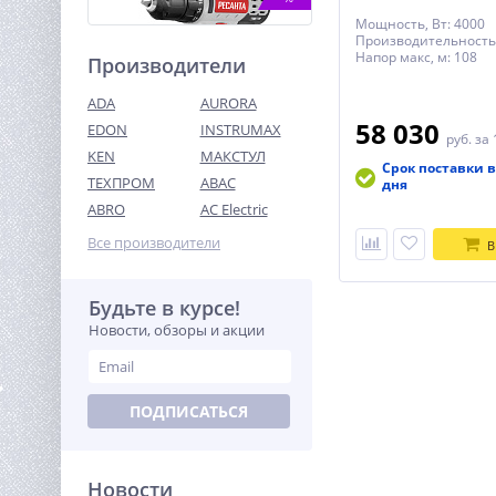
Мощность, Вт: 4000
Производительность,
Напор макс, м: 108
Производители
ADA
AURORA
58 030
EDON
INSTRUMAX
руб.
за 
KEN
МАКСТУЛ
Срок поставки в
ТЕХПРОМ
ABAC
Дрель-шуруповерт
дня
аккумуляторная Ресанта
ABRO
AC Electric
ДА-50Л2-18А
5 590
Все производители
В
руб.
Будьте в курсе!
%
Новости, обзоры и акции
ПОДПИСАТЬСЯ
Новости
Пистолет для герметиков