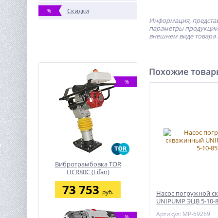
Скидки
%
Информация, представ
параметры продукции 
внешнем виде товара 
Похожие това
%
Вибротрамбовка ТОR
HCR80C (Lifan)
73 753
руб.
Насос погружной с
UNIPUMP ЭЦВ 5-10-
Артикул: MP-69269
%