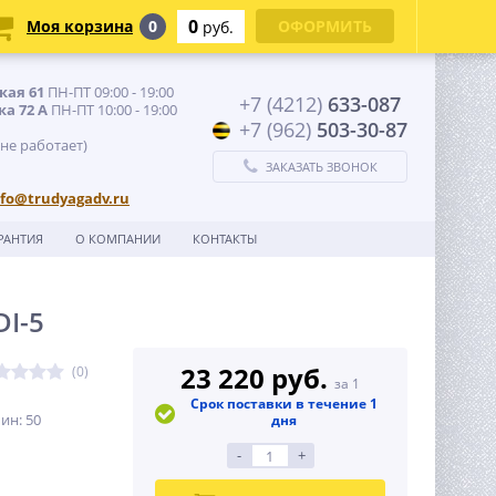
0
Моя корзина
0
ОФОРМИТЬ
руб.
кая 61
ПН-ПТ 09:00 - 19:00
+7 (4212)
633-087
ка 72 А
ПН-ПТ 10:00 - 19:00
+7 (962)
503-30-87
 не работает)
ЗАКАЗАТЬ ЗВОНОК
nfo@trudyagadv.ru
РАНТИЯ
О КОМПАНИИ
КОНТАКТЫ
I-5
23 220 руб.
(0)
за 1
Срок поставки в течение 1
ин: 50
дня
-
+