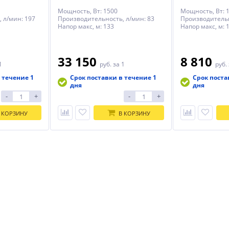
Мощность, Вт: 1500
Мощность, Вт: 
 л/мин: 197
Производительность, л/мин: 83
Производительн
Напор макс, м: 133
Напор макс, м: 
33 150
8 810
1
руб.
за 1
руб.
 течение 1
Срок поставки в течение 1
Срок поста
дня
дня
-
+
-
+
 КОРЗИНУ
В КОРЗИНУ