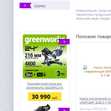
Скидки
%
Информация, представ
параметры продукции 
внешнем виде товара 
Похожие това
%
Торцовочная пила акк.
Greenworks GD24MS216,
24V, б/щ, 4800 об/мин,
30 990
216x30мм,рез
руб.
Насос погружной с
65х310мм,1х5Ач,ЗУ
UNIPUMP ЭЦВ 5-7-9
Артикул: MP-68239
%