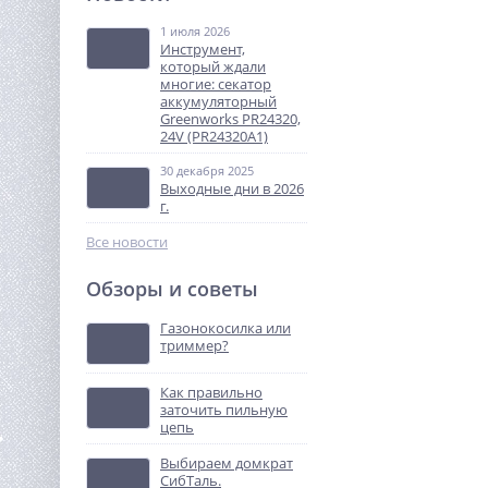
аккумуляторная
Greenworks G24CS25K4,
1 июля 2026
14 990
24V, 25см, c 1хАКБ 4Ач и ЗУ
Инструмент,
руб.
(2007707UB)
который ждали
многие: секатор
аккумуляторный
%
Greenworks PR24320,
24V (PR24320A1)
30 декабря 2025
Выходные дни в 2026
г.
Все новости
Обзоры и советы
Штабелер самоходный 1,5
т 3,5 м XILIN CDD15R-E
Газонокосилка или
(сопровождаемый)
триммер?
480 900
руб.
Как правильно
заточить пильную
%
цепь
Выбираем домкрат
СибТаль.