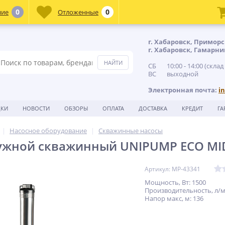
0
0
ние
Отложенные
г. Хабаровск, Приморс
г. Хабаровск, Гамарни
СБ 10:00 - 14:00 (склад
ВС выходной
Электронная почта:
i
ДКИ
НОВОСТИ
ОБЗОРЫ
ОПЛАТА
ДОСТАВКА
КРЕДИТ
ГА
Насосное оборудование
Скважинные насосы
ужной скважинный UNIPUMP ECO MID
Артикул: MP-43341
Мощность, Вт: 1500
Производительность, л/м
Напор макс, м: 136