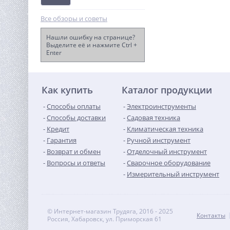
Все обзоры и советы
Нашли ошибку на странице?
Выделите её и нажмите Ctrl +
Enter
Насос фекальный
UNIPUMP FEKAMAX 65-15-
5,5
71 560
руб.
Как купить
Каталог продукции
Способы оплаты
Электроинструменты
Способы доставки
Садовая техника
Кредит
Климатическая техника
Гарантия
Ручной инструмент
Возврат и обмен
Отделочный инструмент
Вопросы и ответы
Сварочное оборудование
Измерительный инструмент
© Интернет-магазин Трудяга, 2016 - 2025
Контакты
Россия, Хабаровск, ул. Приморская 61