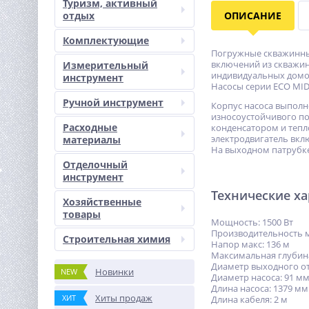
Туризм, активный
отдых
ОПИСАНИЕ
Комплектующие
Погружные скважинн
включений из скважин
Измерительный
индивидуальных домов
инструмент
Насосы серии ECO MID
Ручной инструмент
Корпус насоса выполн
износоустойчивого п
Расходные
конденсатором и тепл
электродвигатель вкл
материалы
На выходном патрубке
Отделочный
инструмент
Технические х
Хозяйственные
товары
Мощность: 1500 Вт
Производительность ма
Строительная химия
Напор макс: 136 м
Максимальная глубина
Диаметр выходного от
Новинки
NEW
Диаметр насоса: 91 м
Длина насоса: 1379 мм
Хиты продаж
ХИТ
Длина кабеля: 2 м