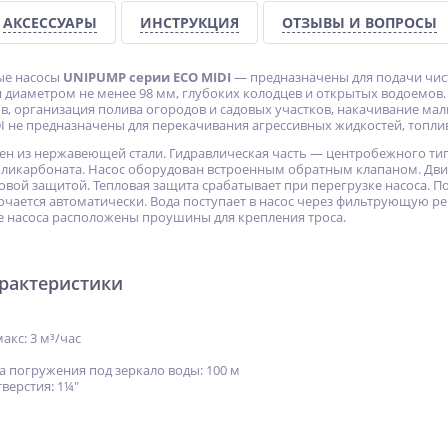
АКСЕССУАРЫ
ИНСТРУКЦИЯ
ОТЗЫВЫ И ВОПРОСЫ
ые насосы
UNIPUMP серии ЕСО MIDI
— предназначены для подачи чис
 диаметром не менее 98 мм, глубоких колодцев и открытых водоемо
, организация полива огородов и садовых участков, накачивание мал
I не предназначены для перекачивания агрессивных жидкостей, топли
ен из нержавеющей стали. Гидравлическая часть — центробежного ти
оликарбоната. Насос оборудован встроенным обратным клапаном. Дв
овой защитой. Тепловая защита срабатывает при перегрузке насоса. П
ючается автоматически. Вода поступает в насос через фильтрующую ре
 насоса расположены проушины для крепления троса.
арактеристики
кс: 3 м³/час
 погружения под зеркало воды: 100 м
верстия: 1¼"
м