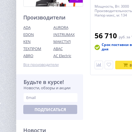
Мощность, Вт: 3000
Производительность,
Напор макс, м: 134
Производители
ADA
AURORA
56 710
EDON
INSTRUMAX
руб.
за 
KEN
МАКСТУЛ
Срок поставки в
ТЕХПРОМ
ABAC
Компрессор ВИХРЬ
дня
КМП-50/300АМ
ABRO
AC Electric
15 740
Все производители
В
руб.
Будьте в курсе!
%
Новости, обзоры и акции
ПОДПИСАТЬСЯ
Новости
Цепная пила