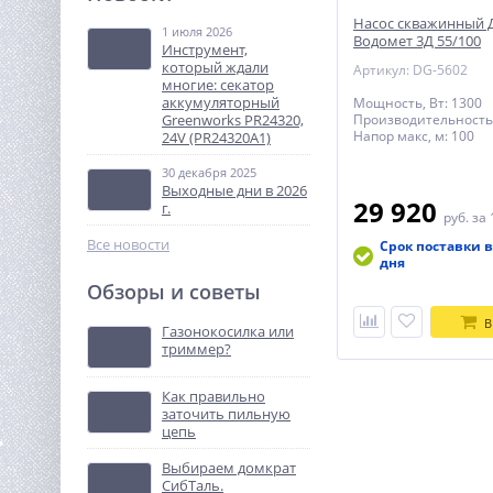
(лазерная рулетка) KRESS
Насос скважинный 
KI201 70м
1 июля 2026
Водомет 3Д 55/100
5 990
Инструмент,
руб.
который ждали
Артикул: DG-5602
многие: секатор
аккумуляторный
Мощность, Вт: 1300
%
Greenworks PR24320,
Производительность,
Напор макс, м: 100
24V (PR24320A1)
30 декабря 2025
Выходные дни в 2026
29 920
г.
руб.
за 
Все новости
Срок поставки в
дня
Обзоры и советы
Виброрейка для бетона
TOR SF-1 без лезвия
В
Газонокосилка или
триммер?
42 248
руб.
Как правильно
заточить пильную
%
цепь
Выбираем домкрат
СибТаль.