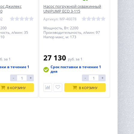
ос Джилекс
Насос погружной скважинный
10
UNIPUMP ECO 3-115
02
Артикул: MP-46078
1200
Мощность, Вт: 2200
ость, л/мин: 35
Производительность, л/мин: 97
110
Напор макс, м: 173
27 130
б.
за 1
руб.
за 1
вки в течение 1
Срок поставки в течение 1
дня
-
+
-
+
В КОРЗИНУ
В КОРЗИНУ