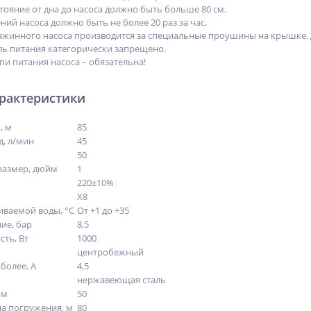
ояние от дна до насоса должно быть больше 80 см.
ий насоса должно быть не более 20 раз за час.
жинного насоса производится за специальные проушины на крышке. 
ель питания категорически запрещено.
пи питания насоса – обязательна!
арактеристики
, м
85
, л/мин
45
50
размер, дюйм
1
220±10%
Х8
иваемой воды, °С
От +1 до +35
ие, бар
8,5
ть, Вт
1000
центробежный
более, А
4,5
нержавеющая сталь
 м
50
а погружения, м
80