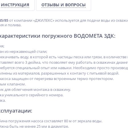
ИНСТРУКЦИЯ
ОТЗЫВЫ И ВОПРОСЫ
5/85
от компании «ДЖИЛЕКС» используется для подачи воды из скважи
я и полива.
 характеристики погружного ВОДОМЕТА 3ДК:
ия;
лан из нержавеющей стали;
екачивать воду, в которой есть частицы песка или грязи, в количестве 
тавляет всего 3 дюйма, что позволяет ему работать в скважинах диаме
требуется специальный опыт или навыки. Необходимо просто производ
олнены из материалов, разрешенных к контакту с питьевой водой.
насоса защищен от перегрева встроенным термо протектором.
ным клапаном.
к для облегчения монтажа в скважину.
ка уникального серийного номера.
ка.
ксплуатации:
на погружения насоса составляет 80 м от зеркала воды.
лжна быть не менее 25 мм в диаметре.