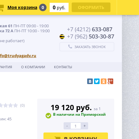
0
Моя корзина
0
ОФОРМИТЬ
руб.
кая 61
ПН-ПТ 09:00 - 19:00
+7 (4212)
633-087
ка 72 А
ПН-ПТ 10:00 - 19:00
+7 (962)
503-30-87
 не работает)
ЗАКАЗАТЬ ЗВОНОК
nfo@trudyagadv.ru
РАНТИЯ
О КОМПАНИИ
КОНТАКТЫ
19 120 руб.
(0)
за 1
В наличии на Приморской
ин: 45
-
+
В КОРЗИНУ