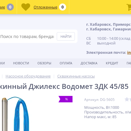
0
0
ние
Отложенные
г. Хабаровск, Приморс
г. Хабаровск, Гамарни
СБ 10:00 - 14:00 (склад
ВС выходной
Электронная почта:
i
ДКИ
НОВОСТИ
ОБЗОРЫ
ОПЛАТА
ДОСТАВКА
КРЕДИТ
ГА
Насосное оборудование
Скважинные насосы
жинный Джилекс Водомет 3ДК 45/85
%
Артикул: DG-5605
Мощность, Вт:1000
Производительность, л/м
Напор макс, м: 85