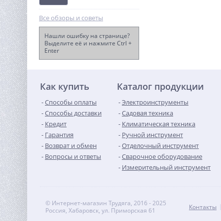
Все обзоры и советы
Нашли ошибку на странице?
Выделите её и нажмите Ctrl +
Enter
Насос скважинный
Джилекс Водомет 3ДК
45/42
12 290
руб.
Как купить
Каталог продукции
Способы оплаты
Электроинструменты
Способы доставки
Садовая техника
Кредит
Климатическая техника
Гарантия
Ручной инструмент
Возврат и обмен
Отделочный инструмент
Вопросы и ответы
Сварочное оборудование
Измерительный инструмент
© Интернет-магазин Трудяга, 2016 - 2025
Контакты
Россия, Хабаровск, ул. Приморская 61