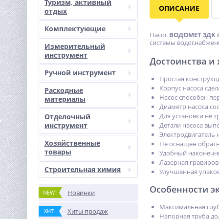
Туризм, активный
ОПИСАНИЕ
отдых
Комплектующие
Насос
ВОДОМЕТ 3ДК 4
системы водоснабжени
Измерительный
инструмент
Достоинства и
Ручной инструмент
Простая конструкц
Корпус насоса сде
Расходные
Насос способен пер
материалы
Диаметр насоса сос
Для установки не 
Отделочный
инструмент
Детали насоса вып
Электродвигатель 
Хозяйственные
Не оснащен обрат
товары
Удобный наконечни
Лазерная гравиров
Строительная химия
Улучшенная упаков
Особенности э
Новинки
NEW
Максимальная глуби
Хиты продаж
ХИТ
Напорная труба до