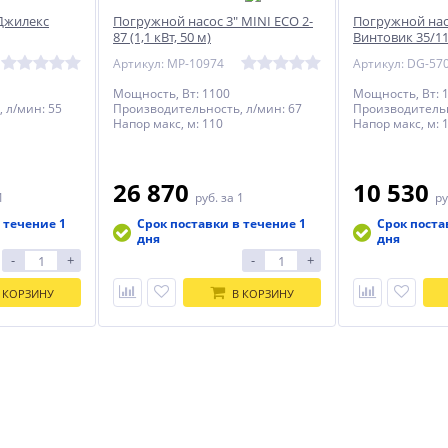
Джилекс
Погружной насос 3" MINI ECO 2-
Погружной нас
87 (1,1 кВт, 50 м)
Винтовик 35/1
Артикул: MP-10974
Артикул: DG-57
Мощность, Вт: 1100
Мощность, Вт: 
 л/мин: 55
Производительность, л/мин: 67
Производительн
Напор макс, м: 110
Напор макс, м: 
26 870
10 530
1
руб.
за 1
ру
 течение 1
Срок поставки в течение 1
Срок поста
дня
дня
-
+
-
+
 КОРЗИНУ
В КОРЗИНУ