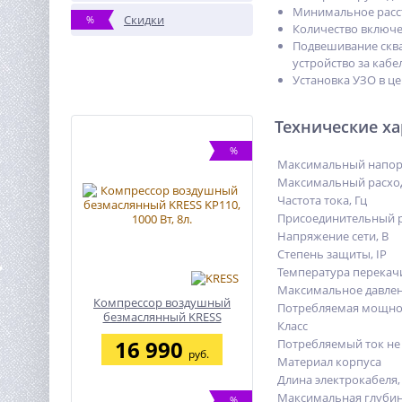
Минимальное расст
Скидки
%
Количество включен
Подвешивание сква
устройство за каб
Установка УЗО в це
Технические х
%
Максимальный напор
Максимальный расход
Частота тока, Гц
Присоединительный 
Напряжение сети, В
Степень защиты, IP
Температура перекач
Максимальное давлен
Компрессор воздушный
Потребляемая мощнос
безмаслянный KRESS
Класс
KP110, 1000 Вт, 8л.
16 990
Потребляемый ток не 
руб.
Материал корпуса
Длина электрокабеля,
Максимальная глубин
%