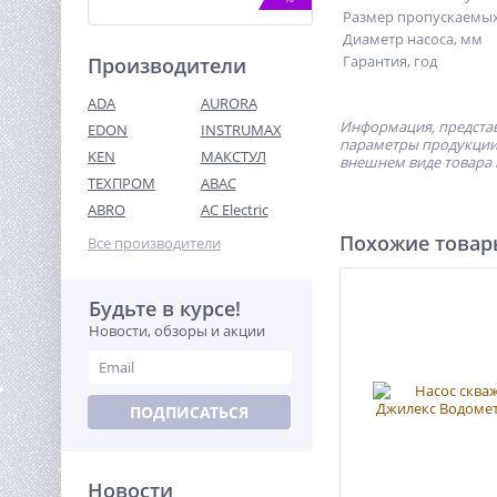
Размер пропускаемых
Диаметр насоса, мм
Гарантия, год
Производители
ADA
AURORA
Информация, представ
EDON
INSTRUMAX
параметры продукции 
KEN
МАКСТУЛ
внешнем виде товара 
ТЕХПРОМ
ABAC
Бензиновый генератор
Samsan R5500
ABRO
AC Electric
86 990
Похожие това
Все производители
руб.
Будьте в курсе!
%
Новости, обзоры и акции
ПОДПИСАТЬСЯ
Новости
Лазерный дальномер