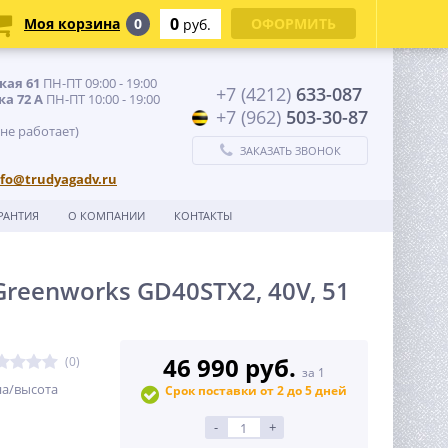
0
Моя корзина
0
ОФОРМИТЬ
руб.
кая 61
ПН-ПТ 09:00 - 19:00
+7 (4212)
633-087
ка 72 А
ПН-ПТ 10:00 - 19:00
+7 (962)
503-30-87
 не работает)
ЗАКАЗАТЬ ЗВОНОК
nfo@trudyagadv.ru
РАНТИЯ
О КОМПАНИИ
КОНТАКТЫ
eenworks GD40STX2, 40V, 51
46 990 руб.
(0)
за 1
на/высота
Срок поставки от 2 до 5 дней
-
+