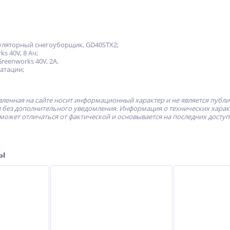
уляторный снегоуборщик, GD40STX2;
s 40V, 8 Ач;
reenworks 40V, 2А.
атации;
ленная на сайте носит информационный характер и не является публ
без дополнительного уведомления. Информация о технических характе
может отличаться от фактической и основывается на последних досту
ры