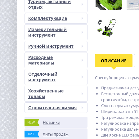
Туризм, активный
отдых
Комплектующие
Измерительный
инструмент
Ручной инструмент
Расходные
ОПИСАНИЕ
материалы
Отделочный
Снегоуборщик аккумул
инструмент
Предназначен для 
Хозяйственные
Бесщеточный двига
товары
срок службы, не тр
Слот на два аккум
Строительная химия
Ширина захвата 51
Три режима мощно
Новинки
NEW
Регулировка направ
Регулировка дальн
Хиты продаж
ХИТ
Две яркие LED фары