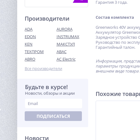
Гарантия 3 года.
Состав комплекта
Производители
Greenworks 40V аккум
ADA
AURORA
Аккумулятор Greenwork
EDON
INSTRUMAX
Зарядное устройство G
Руководство по эксплу
KEN
МАКСТУЛ
Гарантийный талон.
ТЕХПРОМ
ABAC
Затирочная машина TOR
S-80 (Honda)
ABRO
AC Electric
Информация, представ
параметры продукции 
95 839
Все производители
руб.
внешнем виде товара 
Будьте в курсе!
%
Похожие това
Новости, обзоры и акции
ПОДПИСАТЬСЯ
Новости
Виброплита TOR T-100