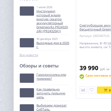
Loncin
1 июля 2026
61 224
Инструмент,
руб.
который ждали
многие: секатор
аккумуляторный
Снегоуборщик акк
%
Greenworks PR24320,
бесщеточный Green
24V (PR24320A1)
GD40STX2, 40V, 51 см
Артикул: 2603407UG
Ач и ЗУ
30 декабря 2025
Выходные дни в 2026
Напряжение, В: 40 Ш
г.
высота захвата, см: 5
Все новости
Обзоры и советы
39 990
Бензопила Holzfforma G180
руб.
за 
(35см шина)
Газонокосилка или
Срок поставки о
триммер?
9 790
руб.
Как правильно
В
заточить пильную
%
цепь
Выбираем домкрат
СибТаль.