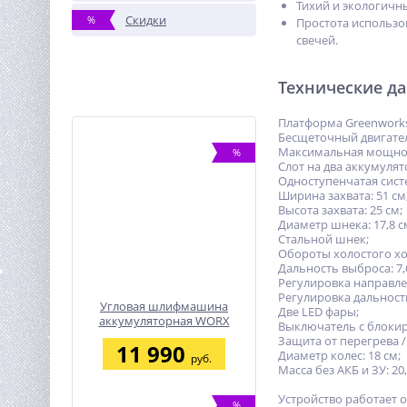
Тихий и экологичны
Скидки
%
Простота использо
свечей.
Технические д
Платформа Greenworks
Бесщеточный двигате
Максимальная мощность
%
Слот на два аккумуля
Одноступенчатая сист
Ширина захвата: 51 см
Высота захвата: 25 см;
Диаметр шнека: 17,8 с
Стальной шнек;
Обороты холостого хода
Дальность выброса: 7,
Регулировка направлен
Регулировка дальности
Угловая шлифмашина
Две LED фары;
аккумуляторная WORX
Выключатель с блокир
WX801, 20В, 76 мм, 1*2,0Ач,
Защита от перегрева /
11 990
кейс
Диаметр колес: 18 см;
руб.
Масса без АКБ и ЗУ: 20,
Устройство работает 
%