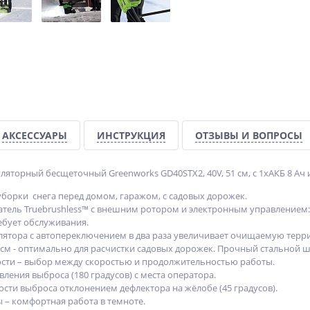
АКСЕССУАРЫ
ИНСТРУКЦИЯ
ОТЗЫВЫ И ВОПРОСЫ
яторный бесщеточный Greenworks GD40STX2, 40V, 51 см, с 1хАКБ 8 Ач 
уборки снега перед домом, гаражом, с садовых дорожек.
тель Truebrushless™ с внешним ротором и электронным управлением:
ебует обслуживания.
улятора с автопереключением в два раза увеличивает очищаемую терр
 см - оптимально для расчистки садовых дорожек. Прочный стальной ш
сти – выбор между скоростью и продолжительностью работы.
ления выброса (180 градусов) с места оператора.
ости выброса отклонением дефлектора на жёлобе (45 градусов).
 – комфортная работа в темноте.