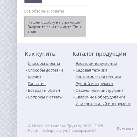
Все обзоры и советы
Нашли ошибку на странице?
Выделите её и нажмите Ctrl +
Enter
Виброплита TOR C-80T(R)
(Loncin)
56 758
руб.
Как купить
Каталог продукции
Способы оплаты
Электроинструменты
Способы доставки
Садовая техника
Кредит
Климатическая техника
Гарантия
Ручной инструмент
Возврат и обмен
Отделочный инструмент
Вопросы и ответы
Сварочное оборудование
Измерительный инструмент
© Интернет-магазин Трудяга, 2016 - 2025
Контакты
Россия, Хабаровск, ул. Приморская 61