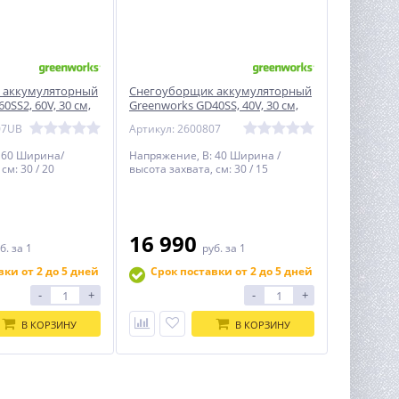
 аккумуляторный
Снегоуборщик аккумуляторный
0SS2, 60V, 30 см,
Greenworks GD40SS, 40V, 30 см,
бесщ, c 1хАКБ 4Ач
бесщеточный, без АКБ и ЗУ
07UB
Артикул: 2600807
(2600807)
 60 Ширина/
Напряжение, В: 40 Ширина /
см: 30 / 20
высота захвата, см: 30 / 15
16 990
б.
за 1
руб.
за 1
вки от 2 до 5 дней
Срок поставки от 2 до 5 дней
-
+
-
+
В КОРЗИНУ
В КОРЗИНУ