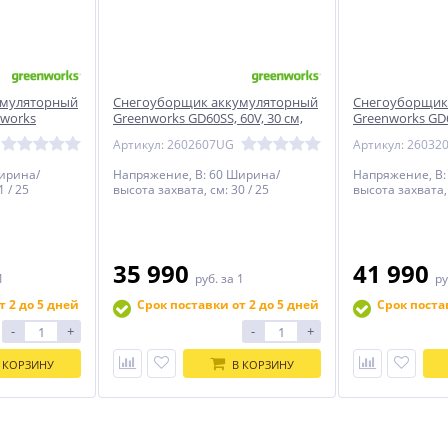
умуляторный
Снегоуборщик аккумуляторный
Снегоуборщик
works
Greenworks GD60SS, 60V, 30 см,
Greenworks GD6
, с 1хАКБ 5
бесщеточный, c 1хАКБ 5Ач и ЗУ
регулир выбр, 
Артикул: 2602607UG
Артикул: 26032
(2602607UG)
и ЗУ
ирина/
Напряжение, В: 60 Ширина/
Напряжение, В:
1 / 25
высота захвата, см: 30 / 25
высота захвата, 
35 990
41 990
1
руб.
за 1
ру
т 2 до 5 дней
Срок поставки от 2 до 5 дней
Срок поста
-
+
-
+
 КОРЗИНУ
В КОРЗИНУ