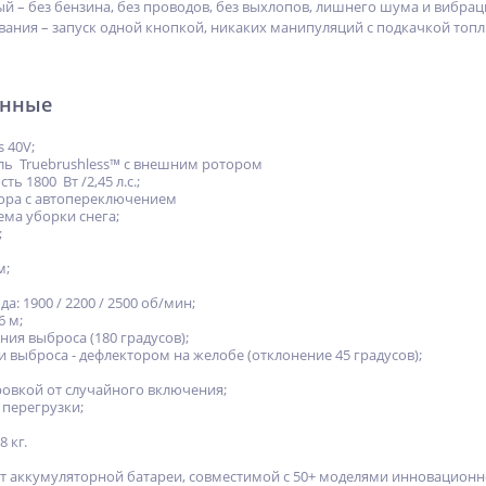
й – без бензина, без проводов, без выхлопов, лишнего шума и вибрац
вания – запуск одной кнопкой, никаких манипуляций с подкачкой топл
анные
 40V;
ль Truebrushless™ c внешним ротором
 1800 Вт /2,45 л.с.;
тора с автопереключением
ема уборки снега;
;
м;
: 1900 / 2200 / 2500 об/мин;
6 м;
ия выброса (180 градусов);
 выброса - дефлектором на желобе (отклонение 45 градусов);
овкой от случайного включения;
 перегрузки;
8 кг.
от аккумуляторной батареи, совместимой с 50+ моделями инновационн