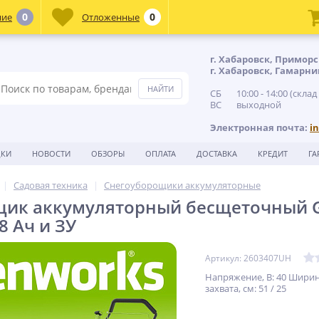
0
0
ние
Отложенные
г. Хабаровск, Приморс
г. Хабаровск, Гамарни
СБ 10:00 - 14:00 (склад
ВС выходной
Электронная почта:
i
ДКИ
НОВОСТИ
ОБЗОРЫ
ОПЛАТА
ДОСТАВКА
КРЕДИТ
ГА
Садовая техника
Снегоуборощики аккумуляторные
ик аккумуляторный бесщеточный Gr
 8 Ач и ЗУ
Артикул: 2603407UH
Напряжение, В: 40 Шири
захвата, см: 51 / 25