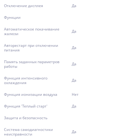
Отключение дисплея
Да
Функции
Автоматическое покачивание
Да
жалюзи
Авторестарт при отключении
Да
питания
Память заданных параметров
Да
работы
Функция интенсивного
Да
охлаждения
Функция ионизации воздуха
Нет
Функция 'Теплый старт'
Да
Защита и безопасность
Система самодиагностики
Да
неисправности