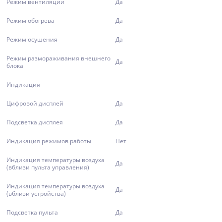
Режим вентиляции
Да
Режим обогрева
Да
Режим осушения
Да
Режим размораживания внешнего
Да
блока
Индикация
Цифровой дисплей
Да
Подсветка дисплея
Да
Индикация режимов работы
Нет
Индикация температуры воздуха
Да
(вблизи пульта управления)
Индикация температуры воздуха
Да
(вблизи устройства)
Подсветка пульта
Да