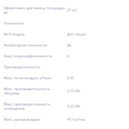
Эффективен для помещ. площадью
25 м2
до
Технологии
Wi-Fi модуль
Доп. опция
Инверторная технология
Да
Класс энергоэффективности
A
Производительность
Макс. поток воздуха, м³/мин
6.95
Макс. производительность
3,75 кВт
обогрева
Макс. производительность
3.22 кВт
охлаждения
Макс. расход воздуха
417 м3/час