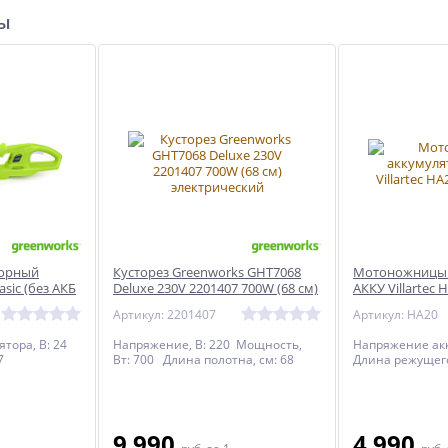
ры
торный
Кусторез Greenworks GHT7068
Мотоножницы 
sic (без АКБ
Deluxe 230V 2201407 700W (68 см)
АККУ Villartec 
электрический
Артикул: 2201407
Артикул: HA20
тора, В: 24
Напряжение, В: 220 Мощность,
Напряжение акк
7
Вт: 700 Длина полотна, см: 68
Длина режущего
9 990
4 990