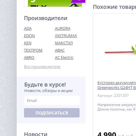
Похожие това
Производители
ADA
AURORA
EDON
INSTRUMAX
KEN
МАКСТУЛ
ТЕХПРОМ
ABAC
Пылесос ручной
автомобильный акк.
ABRO
AC Electric
Greenworks G24HV, 24V,
3 990
0,5л, 2 режима, без АКБ и
Все производители
руб.
ЗУ (4700007)
Кусторез аккумуля
Будьте в курсе!
%
Greenworks G24HT Ba
Новости, обзоры и акции
и ЗУ)
Артикул: 2201207
Напряжение аккумуля
Длина полотна, см: 4
ПОДПИСАТЬСЯ
4 990
Новости
Виброплита реверсивная