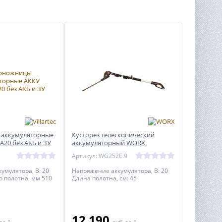
аккумуляторные
Кусторез телескопический
HA20 без АКБ и ЗУ
аккумуляторный WORX
WG252E.9, 20В 45cm, без АКБ и ЗУ
Артикул: WG252E.9
умулятора, В: 20
Напряжение аккумулятора, В: 20
 полотна, мм 510
Длина полотна, см: 45
12 190