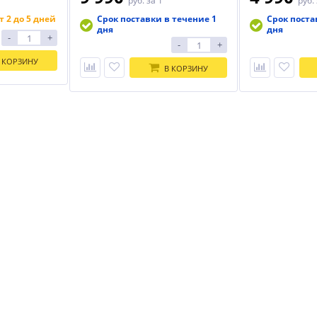
руб.
за 1
руб.
т 2 до 5 дней
Срок поставки в течение 1
Срок поста
дня
дня
-
+
-
+
 КОРЗИНУ
В КОРЗИНУ