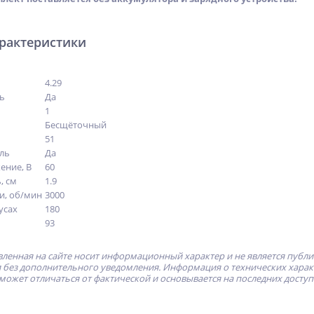
арактеристики
4.29
ь
Да
1
Бесщёточный
51
ль
Да
ение, В
60
, см
1.9
ки, об/мин
3000
усах
180
93
ленная на сайте носит информационный характер и не является публ
без дополнительного уведомления. Информация о технических характе
может отличаться от фактической и основывается на последних досту