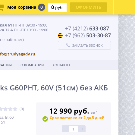
0
Моя корзина
0
ОФОРМИТЬ
руб.
кая 61
ПН-ПТ 09:00 - 19:00
+7 (4212)
633-087
ка 72 А
ПН-ПТ 10:00 - 19:00
+7 (962)
503-30-87
 не работает)
ЗАКАЗАТЬ ЗВОНОК
nfo@trudyagadv.ru
РАНТИЯ
О КОМПАНИИ
КОНТАКТЫ
 G60PHT, 60V (51см) без АКБ
12 990 руб.
(0)
за 1
, В: 60
Срок поставки от 2 до 5 дней
 51
-
+