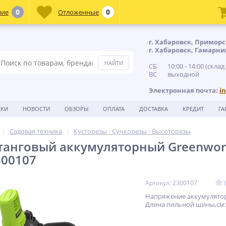
0
0
ние
Отложенные
г. Хабаровск, Приморс
г. Хабаровск, Гамарни
СБ 10:00 - 14:00 (склад
ВС выходной
Электронная почта:
i
ДКИ
НОВОСТИ
ОБЗОРЫ
ОПЛАТА
ДОСТАВКА
КРЕДИТ
ГА
Садовая техника
Кусторезы - Сучкорезы - Высоторезы
танговый аккумуляторный Greenworks
2300107
Артикул: 2300107
Напряжение аккумулятора
Длина пильной шины,cм: