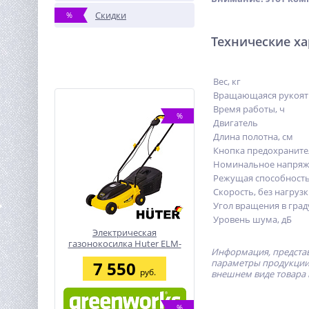
Скидки
%
Технические х
Вес, кг
Вращающаяся рукоят
Время работы, ч
%
Двигатель
Длина полотна, см
Кнопка предохраните
Номинальное напряж
Режущая способность
Скорость, без нагруз
Угол вращения в град
Уровень шума, дБ
Электрическая
газонокосилка Huter ELM-
Информация, представ
11А32
параметры продукции 
7 550
руб.
внешнем виде товара 
%