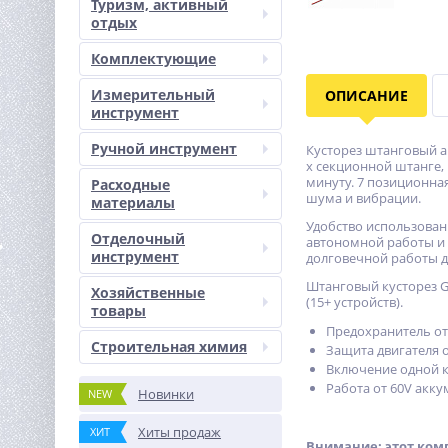
Туризм, активный
отдых
Комплектующие
Измерительный
ОПИСАНИЕ
инструмент
Ручной инструмент
Кусторез штанговый а
х секционной штанге, 
минуту. 7 позиционная 
Расходные
шума и вибрации.
материалы
Удобство использован
Отделочный
автономной работы и 
инструмент
долговечной работы д
Штанговый кусторез G
Хозяйственные
(15+ устройств).
товары
Предохранитель от
Строительная химия
Защита двигателя о
Включение одной 
Работа от 60V акку
Новинки
NEW
Хиты продаж
ХИТ
Внимание: этот комп