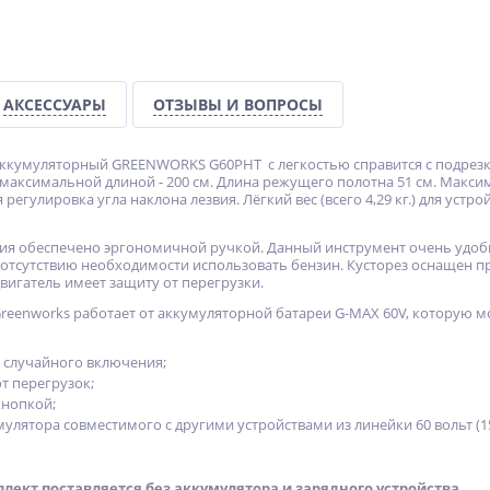
АКСЕССУАРЫ
ОТЗЫВЫ И ВОПРОСЫ
ккумуляторный GREENWORKS G60PHT с легкостью справится с подрезкой
максимальной длиной - 200 см. Длина режущего полотна 51 см. Максима
регулировка угла наклона лезвия. Лёгкий вес (всего 4,29 кг.) для устро
ия обеспечено эргономичной ручкой. Данный инструмент очень удоб
отсутствию необходимости использовать бензин. Кусторез оснащен пр
вигатель имеет защиту от перегрузки.
reenworks работает от аккумуляторной батареи G-MAX 60V, которую м
 случайного включения;
т перегрузок;
кнопкой;
мулятора совместимого с другими устройствами из линейки 60 вольт (1
лект поставляется без аккумулятора и зарядного устройства.