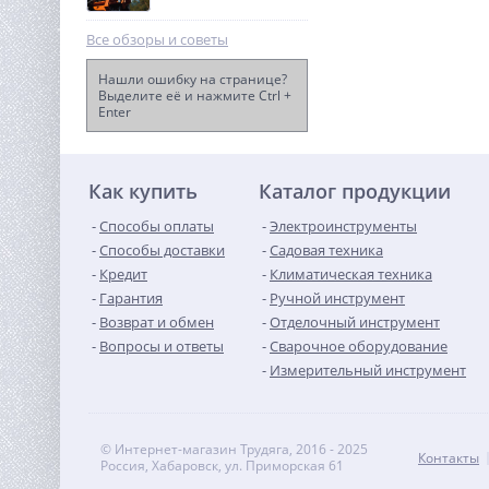
Все обзоры и советы
Нашли ошибку на странице?
Выделите её и нажмите Ctrl +
Enter
Цепная пила
аккумуляторная
Greenworks GD40CS18, 40V,
24 990
40 см, бесщет, до 1,8 КВт, с
руб.
1хАКБ 5Ач и ЗУ
Как купить
Каталог продукции
Способы оплаты
Электроинструменты
Способы доставки
Садовая техника
Кредит
Климатическая техника
Гарантия
Ручной инструмент
Возврат и обмен
Отделочный инструмент
Вопросы и ответы
Сварочное оборудование
Измерительный инструмент
© Интернет-магазин Трудяга, 2016 - 2025
Контакты
Россия, Хабаровск, ул. Приморская 61