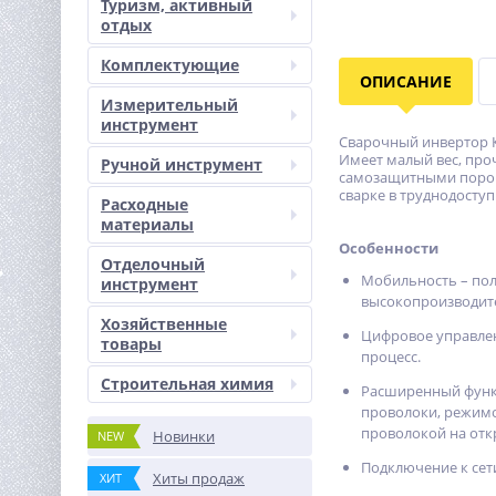
Туризм, активный
отдых
Комплектующие
ОПИСАНИЕ
Измерительный
инструмент
Сварочный инвертор К
Имеет малый вес, про
Ручной инструмент
самозащитными порошк
сварке в труднодоступ
Расходные
материалы
Особенности
Отделочный
Мобильность – пол
инструмент
высокопроизводите
Хозяйственные
Цифровое управлен
товары
процесс.
Строительная химия
Расширенный функц
проволоки, режимо
проволокой на отк
Новинки
NEW
Подключение к сети
Хиты продаж
ХИТ