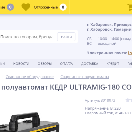
0
0
ние
Отложенные
г. Хабаровск, Приморс
г. Хабаровск, Гамарни
СБ 10:00 - 14:00 (склад
ВС выходной
Электронная почта:
i
ДКИ
НОВОСТИ
ОБЗОРЫ
ОПЛАТА
ДОСТАВКА
КРЕДИТ
ГА
Сварочное оборудование
Сварочные полуавтоматы
 полуавтомат КЕДР ULTRAMIG-180 C
Артикул: 8018073
Напряжение, В: 220
Сварочный ток, А: 40-180