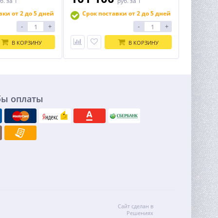
б.
за 1
руб.
за 1
вки от 2 до 5 дней
Срок поставки от 2 до 5 дней
-
+
-
+
В КОРЗИНУ
В КОРЗИНУ
бы оплаты
Сайт сделан в
Решениях