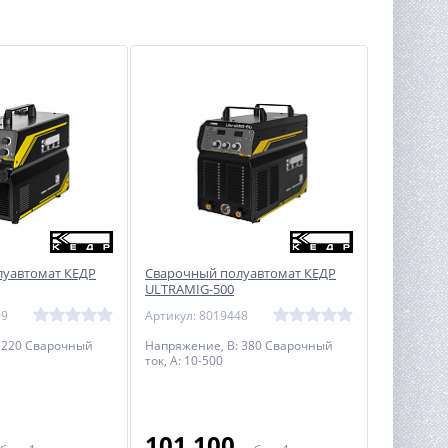
луавтомат КЕДР
Сварочный полуавтомат КЕДР
ULTRAMIG-500
99
Артикул: 8019448
 220 Сварочный
Напряжение, В: 380 Сварочный
ток, А: 10-500
101 100