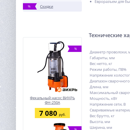
Евроразъем для бы
Скидки
%
Технические х
%
Диаметр проволоки, 
Габариты, мм
Вес нетто, кг
Режим работы, ПВ%
Напряжение холостого
Диапазон сварочного 
Длина, мм
Максимальный свароч
Фекальный насос ВИХРЬ
Мощность, кВт
ФН-250А
Напряжение сети, В
Свариваемые матери
7 080
руб.
Вес брутто, кг
Высота, мм
Ширина, мм
%