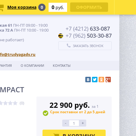
0
Моя корзина
0
ОФОРМИТЬ
руб.
кая 61
ПН-ПТ 09:00 - 19:00
+7 (4212)
633-087
ка 72 А
ПН-ПТ 10:00 - 19:00
+7 (962)
503-30-87
 не работает)
ЗАКАЗАТЬ ЗВОНОК
nfo@trudyagadv.ru
РАНТИЯ
О КОМПАНИИ
КОНТАКТЫ
OMPACT
22 900 руб.
(0)
за 1
Срок поставки от 2 до 5 дней
-
+
В КОРЗИНУ