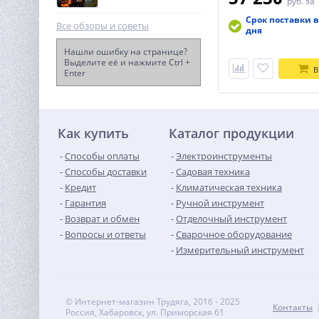
руб.
за 
Срок поставки в
Все обзоры и советы
дня
Нашли ошибку на странице?
Выделите её и нажмите Ctrl +
В
Enter
Степлер аккумуляторный
WORX WX843, 20В, 2Ач х1,
ЗУ 2А, кейс
12 990
руб.
Как купить
Каталог продукции
Способы оплаты
Электроинструменты
Способы доставки
Садовая техника
Кредит
Климатическая техника
Гарантия
Ручной инструмент
Возврат и обмен
Отделочный инструмент
Вопросы и ответы
Сварочное оборудование
Измерительный инструмент
© Интернет-магазин Трудяга, 2016 - 2025
Контакты
Россия, Хабаровск, ул. Приморская 61