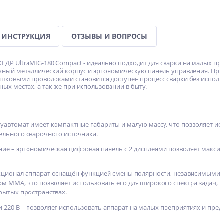
ИНСТРУКЦИЯ
ОТЗЫВЫ И ВОПРОСЫ
ЕДР UltraMIG-180 Compact - идеально подходит для сварки на малых п
чный металлический корпус и эргономическую панель управления. Пр
овыми проволоками становится доступен процесс сварки без исполь
ных местах, а так же при использовании в быту.
уавтомат имеет компактные габариты и малую массу, что позволяет ис
льного сварочного источника.
ие – эргономическая цифровая панель с 2 дисплеями позволяет макс
ионал аппарат оснащён функцией смены полярности, независимыми р
м ММА, что позволяет использовать его для широкого спектра задач
рытых пространствах.
 220 В – позволяет использовать аппарат на малых преприятиях и пред