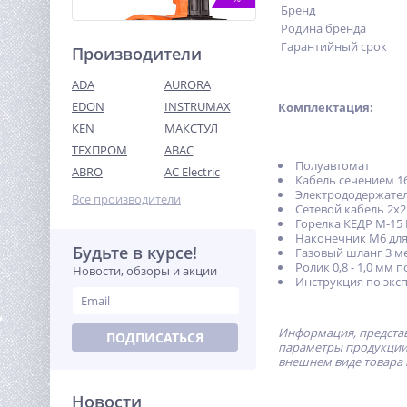
Бренд
Родина бренда
Гарантийный срок
Производители
ADA
AURORA
EDON
INSTRUMAX
Комплектация:
KEN
МАКСТУЛ
ТЕХПРОМ
ABAC
Циркуляционный насос
Полуавтомат
ВИХРЬ ЦН-25-6 ПРОФ
ABRO
AC Electric
Кабель сечением 1
3 580
Электрододержател
Все производители
руб.
Сетевой кабель 2х2.
Горелка КЕДР M-15 
Наконечник М6 для 
Будьте в курсе!
%
Газовый шланг 3 ме
Ролик 0,8 - 1,0 мм 
Новости, обзоры и акции
Инструкция по экс
Информация, представ
ПОДПИСАТЬСЯ
параметры продукции 
внешнем виде товара 
Новости
Бетоносмеситель TOR 160