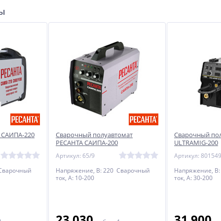
ры
 САИПА-220
Сварочный полуавтомат
Сварочный по
РЕСАНТА САИПА-200
ULTRAMIG-200
Артикул: 65/9
Артикул: 80154
 Сварочный
Напряжение, В: 220 Сварочный
Напряжение, В:
ток, А: 10-200
ток, А: 30-200
23 030
31 900