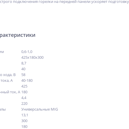
строго подключения горелки на передней панели ускоряет подготовку 
арактеристики
мм
0,6-1,0
425х180х300
8,7
40
 хода, В
58
тока, А
40-180
425
ный ток, А
180
4,4
220
алы
Универсальные MIG
13,1
300
180