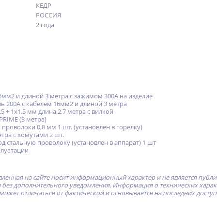
КЕДР
РОССИЯ
2 года
6мм2 и длиной 3 метра с зажимом 300А на изделие
ь 200А с кабелем 16мм2 и длиной 3 метра
5 + 1х1.5 мм длина 2,7 метра с вилкой
PRIME (3 метра)
проволоки 0,8 мм 1 шт. (установлен в горелку)
тра с хомутами 2 шт.
под стальную проволоку (установлен в аппарат) 1 шт
плуатации
ленная на сайте носит информационный характер и не является публ
без дополнительного уведомления. Информация о технических характе
может отличаться от фактической и основывается на последних досту