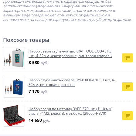
производитель
вправе изменять параметры продукции без
дополнительного уведомления. Информация о технических
характеристиках, комплекте поставки, стране изготовления и
внешнем виде товара может отличаться от фактической и
основывается на последних доступных к моменту публикации данных.
Похожие товары
Набор сверл ступенчатых KRAFTOOL COBALT 3
шт., 4-32мм, азотирование, винтовая спираль
8 530
руб.
Набор ступенчатых сверл ЗУБР КОБАЛЬТ 3 шт, 4-
32мм, винтовая проточка
7 170
руб.
Набор сверл по металлу ЗУБР 370 шт, (1-10 мм),
сталь Р4М2, класс В, мет.бокс, (29605-H370)
14 650
руб.