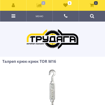
0
0
0
МЕНЮ
Талреп крюк-крюк TOR М16