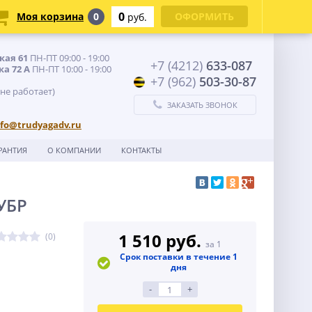
0
Моя корзина
0
ОФОРМИТЬ
руб.
кая 61
ПН-ПТ 09:00 - 19:00
+7 (4212)
633-087
ка 72 А
ПН-ПТ 10:00 - 19:00
+7 (962)
503-30-87
 не работает)
ЗАКАЗАТЬ ЗВОНОК
nfo@trudyagadv.ru
РАНТИЯ
О КОМПАНИИ
КОНТАКТЫ
УБР
1 510 руб.
(0)
за 1
Срок поставки в течение 1
дня
-
+