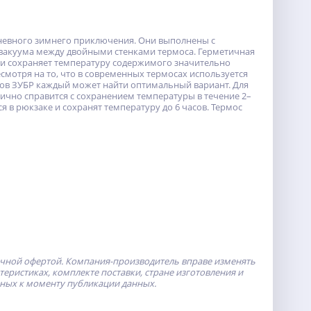
дневного зимнего приключения. Они выполнены с
 вакуума между двойными стенками термоса. Герметичная
ли сохраняет температуру содержимого значительно
есмотря на то, что в современных термосах используется
сов ЗУБР каждый может найти оптимальный вариант. Для
ично справится с сохранением температуры в течение 2–
я в рюкзаке и сохранят температуру до 6 часов. Термос
ичной офертой.
Компания-производитель
вправе изменять
ристиках, комплекте поставки, стране изготовления и
пных к моменту публикации данных.