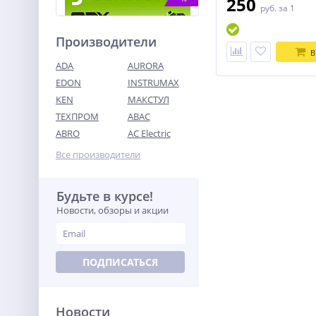
250
руб.
за 1
Производители
В
ADA
AURORA
EDON
INSTRUMAX
KEN
МАКСТУЛ
ТЕХПРОМ
ABAC
Цепная пила
аккумуляторная
ABRO
AC Electric
Greenworks Арт. 2008307UB,
47 990
82V, 51 см, бесщеточная, с
Все производители
руб.
1хАКБ 5 Ач. и ЗУ
Будьте в курсе!
%
Новости, обзоры и акции
ПОДПИСАТЬСЯ
Новости
Аккумулятор АКБ Энергия