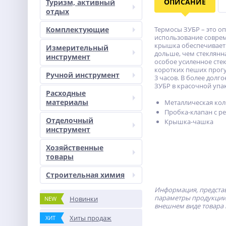
ОПИСАНИЕ
Туризм, активный
отдых
Комплектующие
Термосы ЗУБР – это о
использование соврем
крышка обеспечивает 
Измерительный
дольше, чем стеклянна
инструмент
особое усиленное сте
коротких пеших прогу
Ручной инструмент
3 часов. В более долг
ЗУБР в красочной упа
Расходные
материалы
Металлическая кол
Пробка-клапан с 
Отделочный
Крышка-чашка
инструмент
Хозяйственные
товары
Строительная химия
Информация, представ
параметры продукции 
Новинки
NEW
внешнем виде товара 
Хиты продаж
ХИТ