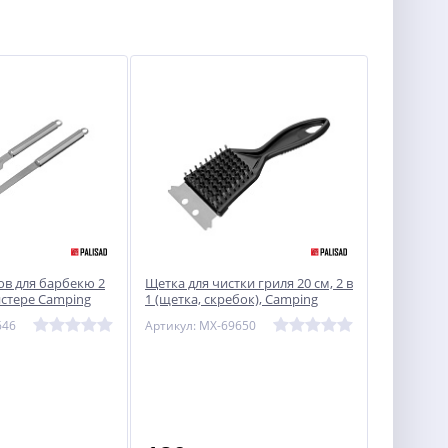
в для барбекю 2
Щетка для чистки гриля 20 см, 2 в
истере Camping
1 (щетка, скребок), Camping
Palisad
646
Артикул: MX-69650