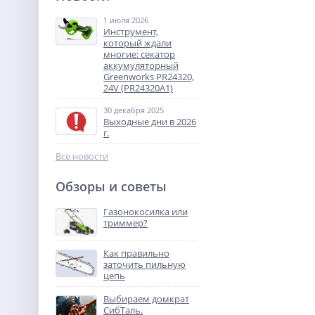
GPL 12–75 S
1 июля 2026
9 630
Инструмент,
руб.
который ждали
многие: секатор
аккумуляторный
%
Greenworks PR24320,
24V (PR24320A1)
30 декабря 2025
Выходные дни в 2026
г.
Все новости
Обзоры и советы
Затирочная машина TOR
S-80
Газонокосилка или
триммер?
74 057
руб.
Как правильно
заточить пильную
%
цепь
Выбираем домкрат
СибТаль.