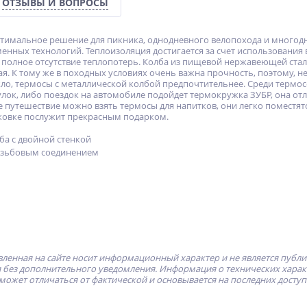
ОТЗЫВЫ И ВОПРОСЫ
птимальное решение для пикника, однодневного велопохода и много
енных технологий. Теплоизоляция достигается за счет использования
полное отсутствие теплопотерь. Колба из пищевой нержавеющей ста
я. К тому же в походных условиях очень важна прочность, поэтому, н
кло, термосы с металлической колбой предпочтительнее. Среди термо
лок, либо поездок на автомобиле подойдет термокружка ЗУБР, она отл
ое путешествие можно взять термосы для напитков, они легко поместятс
ковке послужит прекрасным подарком.
ба с двойной стенкой
резьбовым соединением
ленная на сайте носит информационный характер и не является публ
без дополнительного уведомления. Информация о технических характе
может отличаться от фактической и основывается на последних досту