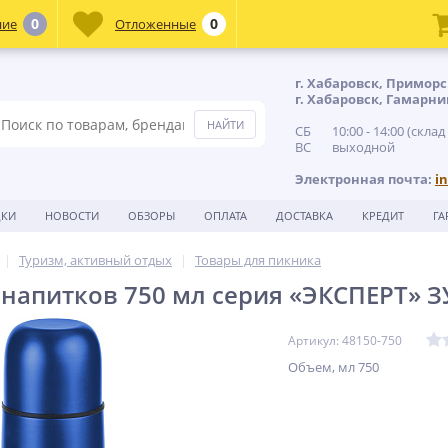
0
0
ние
Отложенные
г. Хабаровск, Приморс
г. Хабаровск, Гамарни
СБ 10:00 - 14:00 (склад
ВС выходной
Электронная почта:
i
ДКИ
НОВОСТИ
ОБЗОРЫ
ОПЛАТА
ДОСТАВКА
КРЕДИТ
ГА
Туризм, активный отдых
Товары для пикника
 напитков 750 мл серия «ЭКСПЕРТ» З
Артикул: 48150-750
Объем, мл 750