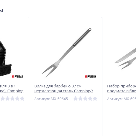
ры
иля 3 в 1
Вилка для барбекю 37 см,
Набор приборо
бка), Camping
нержавеющая сталь Camping//
предмета в бл
Palisad
Palisad
Артикул: MX-69645
Артикул: MX-69