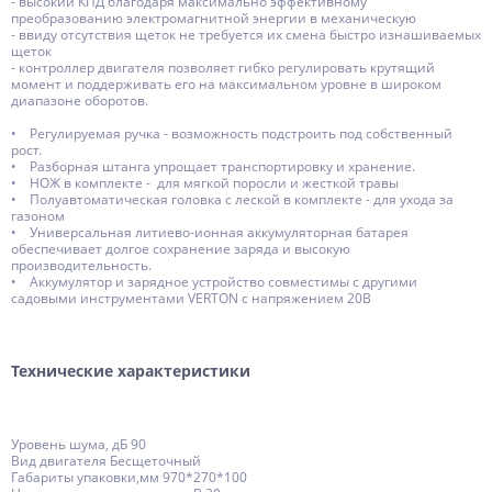
- высокий КПД благодаря максимально эффективному
преобразованию электромагнитной энергии в механическую
- ввиду отсутствия щеток не требуется их смена быстро изнашиваемых
щеток
- контроллер двигателя позволяет гибко регулировать крутящий
момент и поддерживать его на максимальном уровне в широком
диапазоне оборотов.
• Регулируемая ручка - возможность подстроить под собственный
рост.
• Разборная штанга упрощает транспортировку и хранение.
• НОЖ в комплекте - для мягкой поросли и жесткой травы
• Полуавтоматическая головка с леской в комплекте - для ухода за
газоном
• Универсальная литиево-ионная аккумуляторная батарея
обеспечивает долгое сохранение заряда и высокую
производительность.
• Аккумулятор и зарядное устройство совместимы с другими
садовыми инструментами VERTON с напряжением 20В
Технические характеристики
Уровень шума, дБ 90
Вид двигателя Бесщеточный
Габариты упаковки,мм 970*270*100