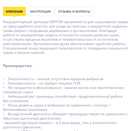
ОПИСАНИЕ
ИНСТРУКЦИЯ
ОТЗЫВЫ И ВОПРОСЫ
Аккумуляторный триммер VERTON применяется для скашивания травы
на приусадебном участке, для ухода за газоном, и аккуратной подрезки
травы рядом с плодовыми деревьями и кустарниками. Благодаря
работе от аккумулятора модель отличается низким уровнем шума,
отсутствием вредных выхлопов и независимостью от источников
электропитания. Эргономичная ручка обеспечивают удобство работы.
Специальный кожух защищает пользователя от попадания скошенной
травы и мелких камней.
Преимущества:
• Экологичность – полное отсутствие вредных выбросов
• Экономичность – не требует покупки ГСМ
• Не нуждается в обслуживании - замене масла или приготовлении
топливной смеси
• Небольшой вес триммера способствует продолжительной работе
без утомления
• Ниже уровень шума и вибрации по сравнению с электро. /
бензиновыми аналогами
• Бесщеточный двигатель обладает преимуществами по сравнению с
обычным щеточным двигателем:
- высокий крутящий момент – в 2 раза выше, чем у аналогичного
щеточного двигателя,