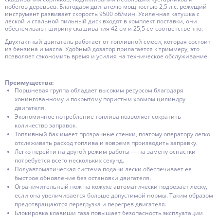
побегов деревьев. Благодаря двигателю мощностью 2,5 л.с. режущий
инструмент развивает скорость 9500 об/мин. Усиленная катушка с
леской и стальной пильный диск входят в комплект поставки, они
обеспечивают ширину скашивания 42 см и 25,5 см соответственно.
Двухтактный двигатель работает от топливной смеси, которая состоит
из бензина и масла. Удобный дозатор прилагается к триммеру, это
позволяет сэкономить время и усилия на техническое обслуживание.
Преимущества:
Поршневая группа обладает высоким ресурсом благодаря
хонингованному и покрытому пористым хромом цилиндру
двигателя.
Экономичное потребление топлива позволяет сократить
количество заправок.
Топливный бак имеет прозрачные стенки, поэтому оператору легко
отслеживать расход топлива и вовремя производить заправку.
Легко перейти на другой режим работы — на замену оснастки
потребуется всего нескольких секунд.
Полуавтоматическая система подачи лески обеспечивает ее
быстрое обновление без остановки двигателя.
Ограничительный нож на кожухе автоматически подрезает леску,
если она увеличивается больше допустимой нормы. Таким образом
предотвращаются перегрузка и перегрев двигателя.
Блокировка клавиши газа повышает безопасность эксплуатации