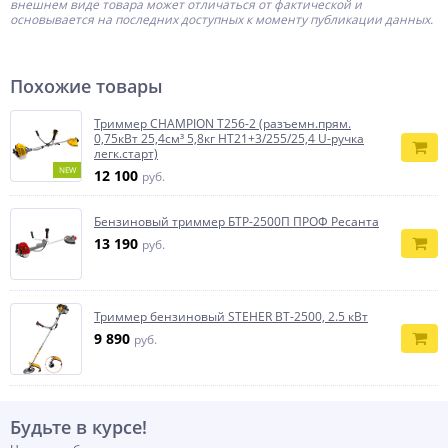
внешнем виде товара может отличаться от фактической и
основывается на последних доступных к моменту публикации данных.
Похожие товары
Триммер CHAMPION Т256-2 (разъемн.прям.
0,75кВт 25,4см³ 5,8кг HT21+3/255/25,4 U-ручка
легк.старт)
NEW
12 100
руб.
Бензиновый триммер БТР-2500П ПРОФ Ресанта
13 190
руб.
Триммер бензиновый STEHER BT-2500, 2.5 кВт
9 890
руб.
Будьте в курсе!