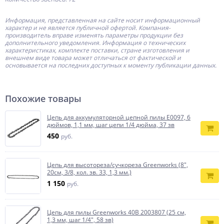
Информация, представленная на сайте носит информационный
характер и не является публичной офертой.
Компания-
производитель
вправе изменять параметры продукции без
дополнительного уведомления. Информация о технических
характеристиках, комплекте поставки, стране изготовления и
внешнем виде товара может отличаться от фактической и
основывается на последних доступных к моменту публикации данных.
Похожие товары
Цепь для аккумуляторной цепной пилы E0097, 6
дюймов, 1,1 мм, шаг цепи 1/4 дюйма, 37 зв
450
руб.
Цепь для высотореза/сучкореза Greenworks (8",
20см, 3/8, кол. зв. 33, 1,3 мм.)
1 150
руб.
Цепь для пилы Greenworks 40В 2003807 (25 см,
1,3 мм, шаг 1/4", 58 зв)