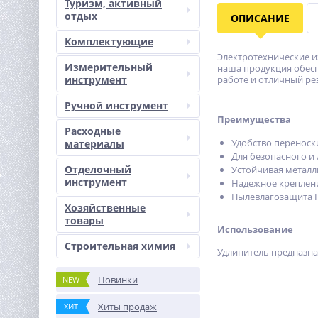
Туризм, активный
отдых
ОПИСАНИЕ
Комплектующие
Электротехнические и
Измерительный
наша продукция обес
инструмент
работе и отличный рез
Ручной инструмент
Преимущества
Расходные
Удобство переноск
материалы
Для безопасного и
Отделочный
Устойчивая металл
инструмент
Надежное креплени
Пылевлагозащита I
Хозяйственные
товары
Использование
Строительная химия
Удлинитель предназна
Новинки
NEW
Хиты продаж
ХИТ