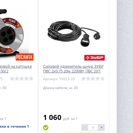
ловой на катушке
Силовой удлинитель-шнур ЗУБР
-50/2
ПВС 2x0.75 20м 2200Вт, ПВС 207-
Ш
/5
Артикул: 55023-20
: 30
Длина кабеля, м: 20
1 060
за 1
руб.
за 1
вки в течение 1
-
+