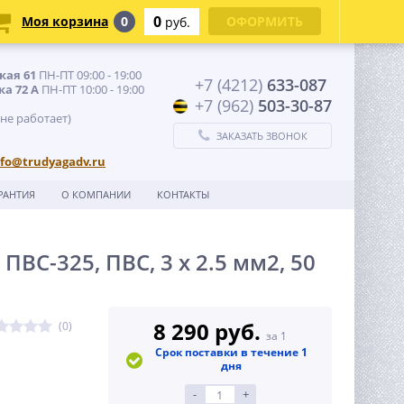
0
Моя корзина
0
ОФОРМИТЬ
руб.
кая 61
ПН-ПТ 09:00 - 19:00
+7 (4212)
633-087
ка 72 А
ПН-ПТ 10:00 - 19:00
+7 (962)
503-30-87
 не работает)
ЗАКАЗАТЬ ЗВОНОК
nfo@trudyagadv.ru
РАНТИЯ
О КОМПАНИИ
КОНТАКТЫ
ВС-325, ПВС, 3 x 2.5 мм2, 50
8 290 руб.
(0)
за 1
Срок поставки в течение 1
дня
-
+