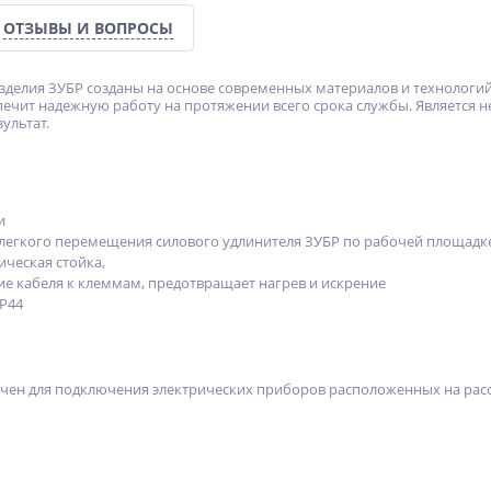
ОТЗЫВЫ И ВОПРОСЫ
зделия ЗУБР созданы на основе современных материалов и технологий
печит надежную работу на протяжении всего срока службы. Является
ультат.
и
 легкого перемещения силового удлинителя ЗУБР по рабочей площад
ическая стойка,
е кабеля к клеммам, предотвращает нагрев и искрение
P44
чен для подключения электрических приборов расположенных на расс