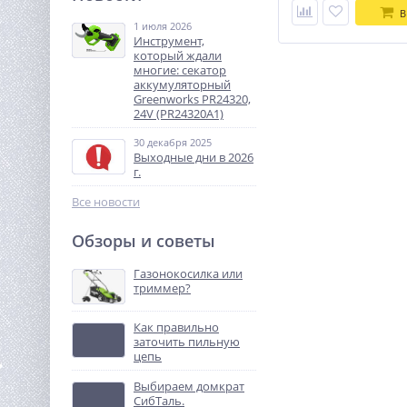
т 3,3 м TOR IWS10S-3300
В
(сопровождаемый)
1 июля 2026
265 240
Инструмент,
руб.
который ждали
многие: секатор
аккумуляторный
%
Greenworks PR24320,
24V (PR24320A1)
30 декабря 2025
Выходные дни в 2026
г.
Все новости
Обзоры и советы
Аккумулятор АКБ Энергия
GPL 12–55 S
Газонокосилка или
триммер?
10 990
руб.
Как правильно
заточить пильную
%
цепь
Выбираем домкрат
СибТаль.