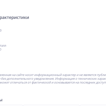
арактеристики
0
талл
0
ленная на сайте носит информационный характер и не является публ
без дополнительного уведомления. Информация о технических характе
может отличаться от фактической и основывается на последних досту
ры