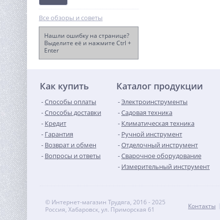
Все обзоры и советы
Нашли ошибку на странице?
Выделите её и нажмите Ctrl +
Enter
Измельчитель кормов
ВИХРЬ ИК 3 в 1
6 760
руб.
Как купить
Каталог продукции
Способы оплаты
Электроинструменты
Способы доставки
Садовая техника
Кредит
Климатическая техника
Гарантия
Ручной инструмент
Возврат и обмен
Отделочный инструмент
Вопросы и ответы
Сварочное оборудование
Измерительный инструмент
© Интернет-магазин Трудяга, 2016 - 2025
Контакты
Россия, Хабаровск, ул. Приморская 61