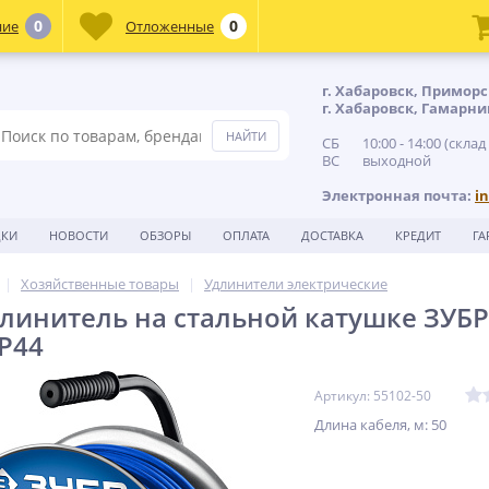
0
0
ние
Отложенные
г. Хабаровск, Приморс
г. Хабаровск, Гамарни
СБ 10:00 - 14:00 (склад
ВС выходной
Электронная почта:
i
ДКИ
НОВОСТИ
ОБЗОРЫ
ОПЛАТА
ДОСТАВКА
КРЕДИТ
ГА
Хозяйственные товары
Удлинители электрические
инитель на стальной катушке ЗУБР П
IP44
Артикул: 55102-50
Длина кабеля, м: 50