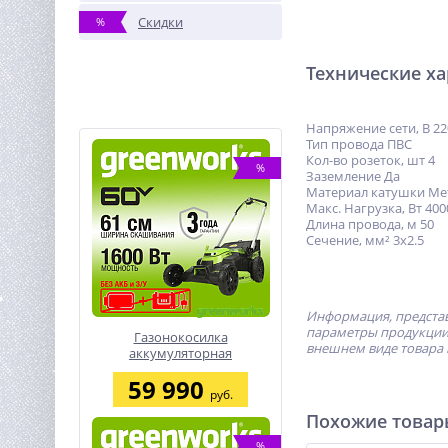
Скидки
%
Технические х
Напряжение сети, В 22
Тип провода ПВС
Кол-во розеток, шт 4
%
Заземление Да
Материал катушки Ме
Макс. Нагрузка, Вт 400
Длина провода, м 50
Сечение, мм² 3х2.5
Информация, представ
параметры продукции 
Газонокосилка
внешнем виде товара 
аккумуляторная
Greenworks GD60LM61, 60V,
59 990
61 см, самоходная,
руб.
бесщеточная, без АКБ и ЗУ
Похожие това
%