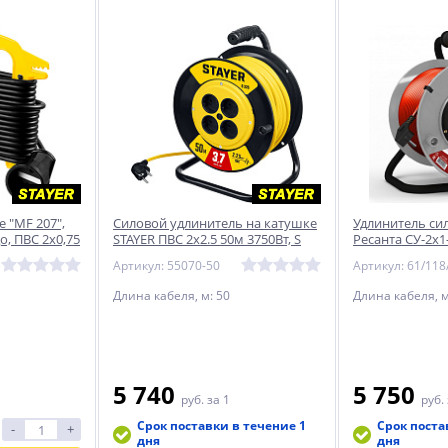
 ″MF 207″,
Силовой удлинитель на катушке
Удлинитель си
до, ПВС 2х0,75
STAYER ПВС 2х2.5 50м 3750Вт, S
Ресанта СУ-2х1
225
Артикул: 55070-50
Артикул: 61/118
Длина кабеля, м: 50
Длина кабеля, м
5 740
5 750
руб.
за 1
руб.
Срок поставки в течение 1
Срок поста
-
+
дня
дня