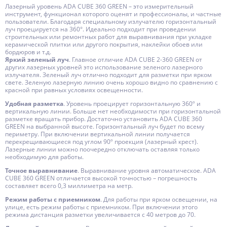
Лазерный уровень ADA CUBE 360 GREEN – это измерительный
инструмент, функционал которого оценят и профессионалы, и частные
пользователи. Благодаря специальному излучателю горизонтальный
луч проецируется на 360°. Идеально подходит при проведении
строительных или ремонтных работ для выравнивания при укладке
керамической плитки или другого покрытия, наклейки обоев или
бордюров и т.д.
Яркий зеленый луч
. Главное отличие ADA CUBE 2-360 GREEN от
других лазерных уровней это использование зеленого лазерного
излучателя. Зеленый луч отлично подходит для разметки при ярком
свете. Зеленую лазерную линию очень хорошо видно по сравнению с
красной при равных условиях освещенности.
Удобная разметка
. Уровень проецирует горизонтальную 360º и
вертикальную линии. Больше нет необходимости при горизонтальной
разметке вращать прибор. Достаточно установить ADA CUBE 360
GREEN на выбранной высоте. Горизонтальный луч будет по всему
периметру. При включении вертикальной линии получается
перекрещивающиеся под углом 90º проекция (лазерный крест).
Лазерные линии можно поочередно отключать оставляя только
необходимую для работы.
Точное выравнивание
. Выравнивание уровня автоматическое. ADA
CUBE 360 GREEN отличается высокой точностью – погрешность
составляет всего 0,3 миллиметра на метр.
Режим работы с приемником
. Для работы при ярком освещении, на
улице, есть режим работы с приемником. При включении этого
режима дистанция разметки увеличивается с 40 метров до 70.