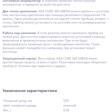
Литиевый аккумулятор
. В комплект включен литий-ионный
аккумулятор и зарядное устройство для него.
Две точки крепления
. ADA CUBE 360 GREEN можно крепить к штативу
или настенному креплению при помощи резьбового соединения 1/4
дюйма. Одна резьба расположена на задней стенке прибора, вторая —
снизу. Прибор можно установить на штативе или на универсальном
креплении.
Работа под наклоном
. В этом режиме можно наклонять прибор на
любой угол. Достаточно зафиксировать маятник установив клавишу
включения в промежуточное положение. При этом будут
проецироваться лазерные лучи с необходимым наклоном. Такая
функция может понадобится, например, при установке перил
лестницы.
Защищенный корпус
. Весь корпус ADA CUBE 360 GREEN имеет
протекторную защиту со всех сторон. Резиновые накладки оберегают
прибор от поломок при падениях и ударах.
Технические характеристики
Лазерный диод, нм
530
Цвет лазерного диода
зеленый
Вес, г
0.39