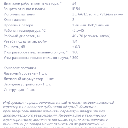
Диапазон работы компенсатора, °
±4
Защита от пыли и влаги
IP 54
Источник питания
3 х АА/1,5 или 3,7V Li-ion аккум.
Класс лазера
2
Проекция лазера
1 линия 360°,1 линия
Рабочая температура, °С
-5...+45
Рабочий диапазон, м
40 / 70 (с приемником)
Резьба под штатив, дюйм
1/4
Точность, dB
± 0.3
Угол разворота вертикального луча, °
160
Угол разворота горизонтального луча, °
360
Комплект поставки
Лазерный уровень - 1 шт.
Литиевый аккумулятор - 1 шт.
Зарядное устройство - 1 шт.
Инструкция - 1 шт.
Информация, представленная на сайте носит информационный
характер и не является публичной офертой.
Компания-
производитель
вправе изменять параметры продукции без
дополнительного уведомления. Информация о технических
характеристиках, комплекте поставки, стране изготовления и
внешнем виде товара может отличаться от фактической и