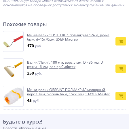
внешнем виде товара может отличаться от фактической и
основывается на последних доступных к моменту публикации данных.
Похожие товары
Мини-валик ″СИНТЕКС″, полиакрил 12мм, ручка
6мм, d=15/70мм, ЗУБР Мастер
170
руб.
Валик "Лаки", 180 мм, ворс 5 мм, D - 36 мм, D
ручки - 6 мм, велюр Сибртех
250
руб.
Мини-ролик GIRPAINT ПОЛИАКРИЛ малярный,
ворс 10мм, бюгель 6мм, 15х70мм, STAYER Master
45
руб.
Будьте в курсе!
Новости, обзоры и акции