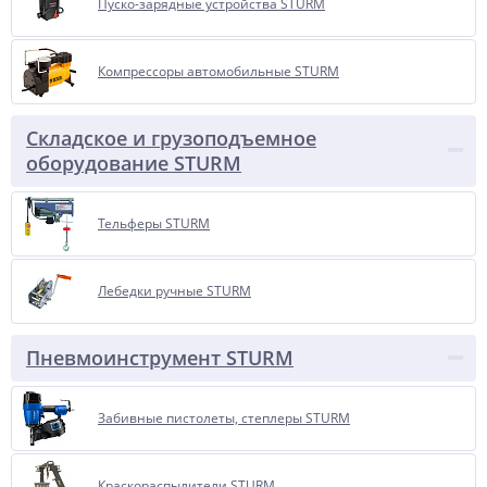
Пуско-зарядные устройства STURM
Компрессоры автомобильные STURM
Складское и грузоподъемное
оборудование STURM
Тельферы STURM
Лебедки ручные STURM
Пневмоинструмент STURM
Забивные пистолеты, степлеры STURM
Краскораспылители STURM