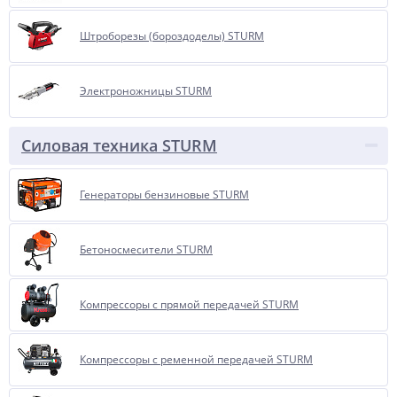
Штроборезы (бороздоделы) STURM
Электроножницы STURM
Силовая техника STURM
Генераторы бензиновые STURM
Бетоносмесители STURM
Компрессоры с прямой передачей STURM
Компрессоры с ременной передачей STURM