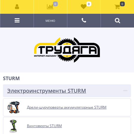
0
0
0
МЕНЮ
STURM
Электроинструменты STURM
Дрели-шуруповерты аккумуляторные STURM
Винтоверты STURM