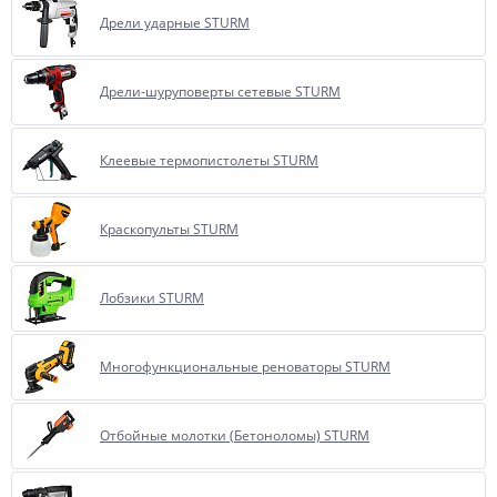
Дрели ударные STURM
Дрели-шуруповерты сетевые STURM
Клеевые термопистолеты STURM
Краскопульты STURM
Лобзики STURM
Многофункциональные реноваторы STURM
Отбойные молотки (Бетоноломы) STURM