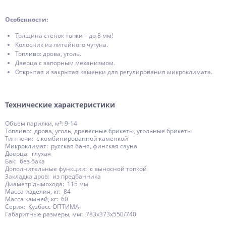
Особенности:
Толщина стенок топки – до 8 мм!
Колосник из литейного чугуна.
Топливо: дрова, уголь.
Дверца с запорным механизмом.
Открытая и закрытая каменки для регулирования микроклимата.
Технические характеристики
Объем парилки, м³: 9-14
Топливо: дрова, уголь, древесные брикеты, угольные брикеты
Тип печи: с комбинированной каменкой
Микроклимат: русская баня, финская сауна
Дверца: глухая
Бак: без бака
Дополнительные функции: с выносной топкой
Закладка дров: из предбанника
Диаметр дымохода: 115 мм
Масса изделия, кг: 84
Масса камней, кг: 60
Серия: Кузбасс ОПТИМА
Габаритные размеры, мм: 783x373x550/740