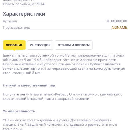
Объем парилки, м³: 9-14
Характеристики
Артикул
ПБ.88.000.00
Производитель
NONAME
ОПИСАНИЕ
ИНСТРУКЦИЯ
ОТЗЫВЫ И ВОПРОСЫ
Банная печь с толстостенной топкой 8 мм предназначена для парных
объемом от 9 до 14 м3 и обладает гигантским запасом прочности.
Основным отличием «Кузбасс Оптима» от печей «Кузбасс» является
замена элементов топки из нержавеющей стали на конструкционную
сталь толщиной 8 мм.
Легкий и качественный пар
Получать легкий пар в печах «Кузбасс Оптима» можно с камней как с
классической открытой, так и с закрытой каменки.
Универсальность
*Печь можно топить дровами и углем. Достаточно приобрести
специальный защитный комплект вкладышам и разместить его в
топке печи.