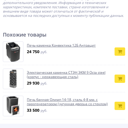
дополнительного уведомления. Информация о технических
характеристиках, комплекте поставки, стране изготовления и
внешнем виде товара может отличаться от фактической и
основывается на последних доступных к моменту публикации данных.
Похожие товары
Печь-каменка Конвектика 12Б Антрацит
24 750
руб.
Электрическая каменка СТЭН ЭКМ 9 Octa steel
(корпус - нержавеющая сталь)
29 930
руб.
Печь банная Олимп 14-18, сталь 4-8 мм. с
парогенератором (чугунная дверца со стеклом)
33 500
руб.