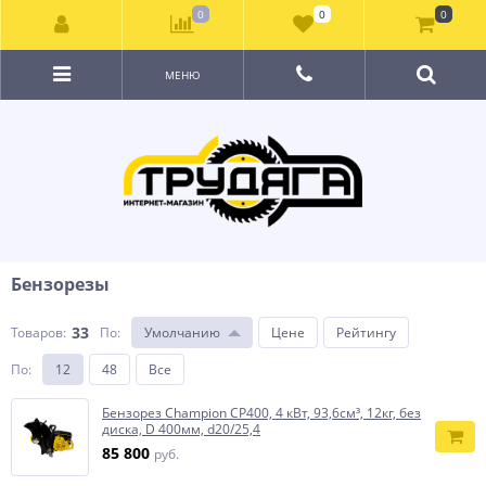
0
0
0
МЕНЮ
Бензорезы
33
Товаров:
По
:
Умолчанию
Цене
Рейтингу
По
:
12
48
Все
Бензорез Champion CP400, 4 кВт, 93,6см³, 12кг, без
диска, D 400мм, d20/25,4
85 800
руб.