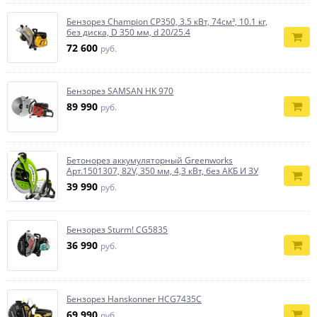
Бензорез Champion CP350, 3.5 кВт, 74см³, 10.1 кг,
без диска, D 350 мм, d 20/25.4
72 600
руб.
Бензорез SAMSAN HK 970
89 990
руб.
Бетонорез аккумуляторный Greenworks
Арт.1501307, 82V, 350 мм, 4,3 кВт, без АКБ И ЗУ
39 990
руб.
Бензорез Sturm! CG5835
36 990
руб.
Бензорез Hanskonner HCG7435C
69 990
руб.