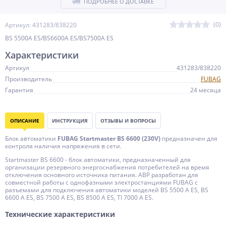
ПОДРОБНЕЕ О ДОСТАВКЕ
(0)
Артикул: 431283/838220
BS 5500A ES/BS6600A ES/BS7500A ES
Характеристики
Артикул
431283/838220
Производитель
FUBAG
Гарантия
24 месяца
ОПИСАНИЕ
ИНСТРУКЦИЯ
ОТЗЫВЫ И ВОПРОСЫ
Блок автоматики
FUBAG Startmaster BS 6600 (230V)
предназначен для
контроля наличия напряжения в сети.
Startmaster BS 6600 - блок автоматики, предназначенный для
организации резервного энергоснабжения потребителей на время
отключения основного источника питания. АВР разработан для
совместной работы с однофазными электростанциями FUBAG с
разъемами для подключения автоматики моделей BS 5500 A ES, BS
6600 A ES, BS 7500 A ES, BS 8500 A ES, TI 7000 A ES.
Технические характеристики