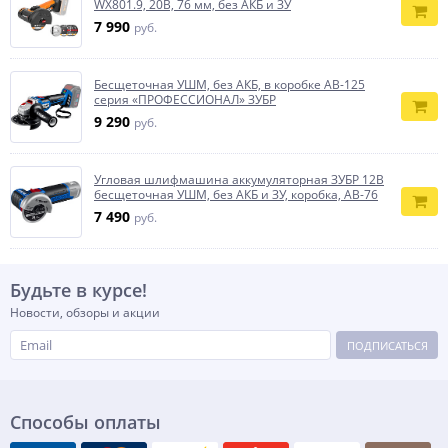
WX801.9, 20В, 76 мм, без АКБ и ЗУ
7 990
руб.
Бесщеточная УШМ, без АКБ, в коробке AB-125
серия «ПРОФЕССИОНАЛ» ЗУБР
9 290
руб.
Угловая шлифмашина аккумуляторная ЗУБР 12В
бесщеточная УШМ, без АКБ и ЗУ, коробка, AB-76
7 490
руб.
Будьте в курсе!
Новости, обзоры и акции
ПОДПИСАТЬСЯ
Способы оплаты