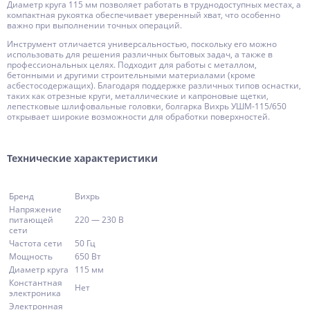
Диаметр круга 115 мм позволяет работать в труднодоступных местах, а
компактная рукоятка обеспечивает уверенный хват, что особенно
важно при выполнении точных операций.
Инструмент отличается универсальностью, поскольку его можно
использовать для решения различных бытовых задач, а также в
профессиональных целях. Подходит для работы с металлом,
бетонными и другими строительными материалами (кроме
асбестосодержащих). Благодаря поддержке различных типов оснастки,
таких как отрезные круги, металлические и капроновые щетки,
лепестковые шлифовальные головки, болгарка Вихрь УШМ-115/650
открывает широкие возможности для обработки поверхностей.
Технические характеристики
Бренд
Вихрь
Напряжение
питающей
220 — 230 В
сети
Частота сети
50 Гц
Мощность
650 Вт
Диаметр круга
115 мм
Константная
Нет
электроника
Электронная