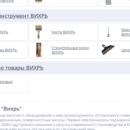
в ВИХРЬ
инструмент ВИХРЬ
Микс
ИХРЬ
Кисти ВИХРЬ
ВИХ
Строительные ножи
зы ВИХРЬ
Шпа
ВИХРЬ
ые товары ВИХРЬ
газовые
 "Вихрь"
енд насосного оборудования и электроинструмента. Исторически гла
 дренажные, поверхностные насосы. Первые электронасосы под марко
В 2000 году принято решение о запуске современного производства в К
ров идет выпуск продукции и по сегодняшний день.