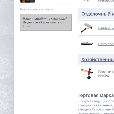
степлеро
Все обзоры и советы
Отделочный 
Нашли ошибку на странице?
Выделите её и нажмите Ctrl +
Enter
Торцовочная пила акк.
Валики В
Greenworks GD24MS216,
24V, б/щ, 4800 об/мин,
30 990
216x30мм,рез
руб.
65х310мм,1х5Ач,ЗУ
Плиткоре
Хозяйственн
Горелки 
ВИХРЬ
Торговая марка
«Вихрь» - ведущий бр
станции, скважинные,
заводе в Куйбышеве. 
отечественных инжене