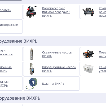
Компрессоры с
Комп
есители
прямой передачей
реме
ВИХРЬ
ВИХ
литкорезные
рудование ВИХРЬ
е и
Скважинные насосы
Пов
е насосы
ВИХРЬ
насо
ционные
Вибрационные насосы
Кан
ИХРЬ
ВИХРЬ
уста
ка для
Шланги ВИХРЬ
ВИХРЬ
борудование ВИХРЬ