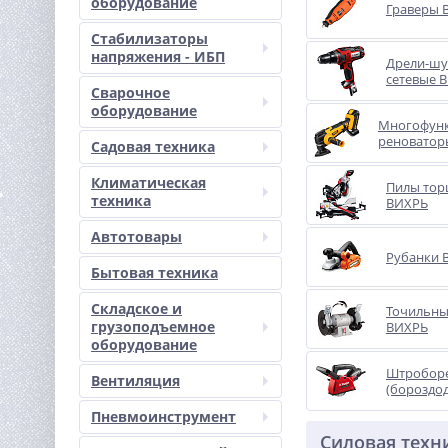
оборудование
Граверы 
Стабилизаторы
напряжения - ИБП
Дрели-шу
сетевые 
Сварочное
оборудование
Многофун
реноватор
Садовая техника
Климатическая
Пилы тор
техника
ВИХРЬ
Автотовары
Рубанки 
Бытовая техника
Складское и
Точильны
грузоподъемное
ВИХРЬ
оборудование
Штробор
Вентиляция
(бороздо
Пневмоинструмент
Силовая техн