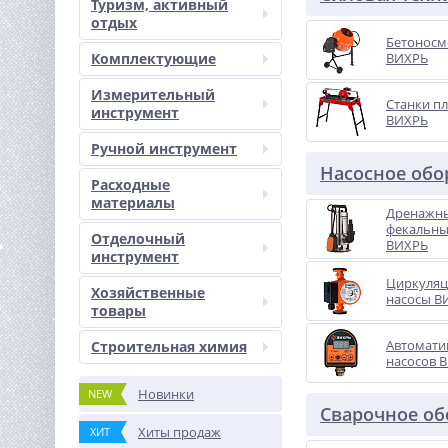
Туризм, активный
отдых
Бетоносм
Комплектующие
ВИХРЬ
Измерительный
Станки п
инструмент
ВИХРЬ
Ручной инструмент
Насосное обо
Расходные
материалы
Дренажны
фекальны
Отделочный
ВИХРЬ
инструмент
Циркуля
Хозяйственные
насосы В
товары
Автомати
Строительная химия
насосов 
Новинки
NEW
Сварочное о
Хиты продаж
ХИТ