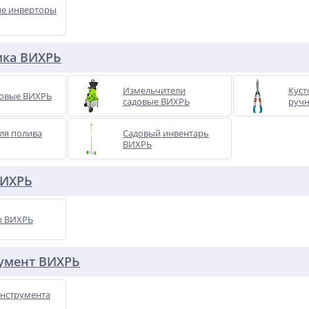
е инверторы
ика ВИХРЬ
Измельчители
Куст
довые ВИХРЬ
садовые ВИХРЬ
руч
ля полива
Садовый инвентарь
ВИХРЬ
ВИХРЬ
ы ВИХРЬ
умент ВИХРЬ
нструмента