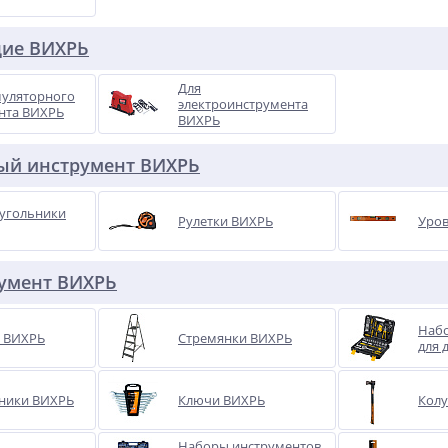
ие ВИХРЬ
Для
муляторного
электроинструмента
нта ВИХРЬ
ВИХРЬ
ый инструмент ВИХРЬ
 угольники
Рулетки ВИХРЬ
Уро
умент ВИХРЬ
Наб
 ВИХРЬ
Стремянки ВИХРЬ
для 
ники ВИХРЬ
Ключи ВИХРЬ
Кол
Наборы инструментов