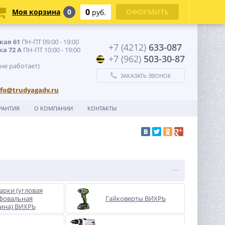
0
Моя корзина
0
ОФОРМИТЬ
руб.
кая 61
ПН-ПТ 09:00 - 19:00
+7 (4212)
633-087
ка 72 А
ПН-ПТ 10:00 - 19:00
+7 (962)
503-30-87
 не работает)
ЗАКАЗАТЬ ЗВОНОК
nfo@trudyagadv.ru
РАНТИЯ
О КОМПАНИИ
КОНТАКТЫ
арки (угловая
фовальная
Гайковерты ВИХРЬ
ина) ВИХРЬ