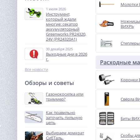
Молотки
1 июля 2026
8 790
Инструмент,
руб.
который ждали
Ножницы
многие: секатор
ВИХРЬ
аккумуляторный
%
Greenworks PR24320,
24V (PR24320A1)
Степлеры
30 декабря 2025
Выходные дни в 2026
г.
Расходные м
Все новости
Коронки 
Обзоры и советы
Аккумулятор Greenworks
GC82B25, 82V, 2,5 Ач
Газонокосилка или
(2914907)
триммер?
Свёрла В
9 990
руб.
Как правильно
заточить пильную
Биты ВИХ
%
цепь
Выбираем домкрат
Скобы дл
СибТаль.