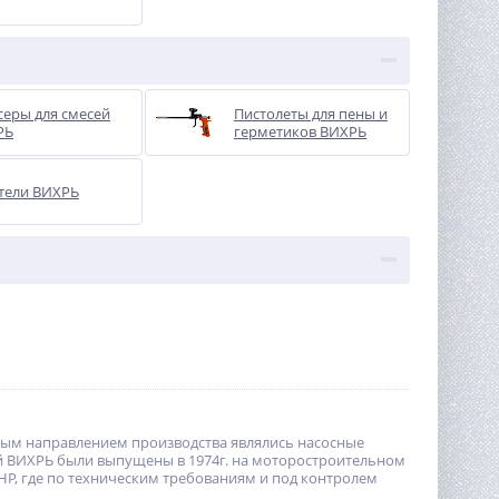
еры для смесей
Пистолеты для пены и
РЬ
герметиков ВИХРЬ
тели ВИХРЬ
вным направлением производства являлись насосные
й ВИХРЬ были выпущены в 1974г. на моторостроительном
НР, где по техническим требованиям и под контролем