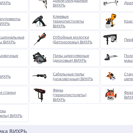
Дрели безударные
ВИХРЬ
Дре
ВИХРЬ
Клеевые
руповерты
термопистолеты
Крас
ВИХРЬ
ВИХРЬ
кциональные
Отбойные молотки
Пер
ы ВИХРЬ
(Бетоноломы) ВИХРЬ
цовочные
Пилы циркулярные
Пол
(дисковые) ВИХРЬ
маш
Сабельные пилы
Стан
ВИХРЬ
(ножовочные) ВИХРЬ
цеп
Фены
е станки
Фре
(термопистолеты)
ВИХ
ВИХРЬ
езы
делы) ВИХРЬ
ика ВИХРЬ