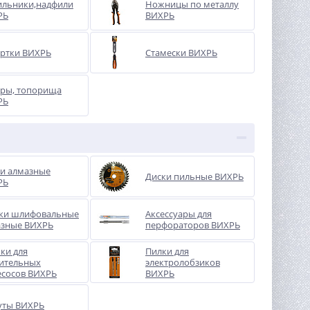
ильники,надфили
Ножницы по металлу
РЬ
ВИХРЬ
ртки ВИХРЬ
Стамески ВИХРЬ
ры, топорища
РЬ
и алмазные
Диски пильные ВИХРЬ
РЬ
ки шлифовальные
Аксессуары для
азные ВИХРЬ
перфораторов ВИХРЬ
ки для
Пилки для
ительных
электролобзиков
сосов ВИХРЬ
ВИХРЬ
уты ВИХРЬ