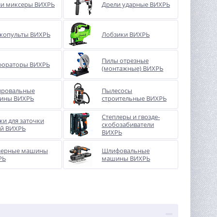
ли миксеры ВИХРЬ
Дрели ударные ВИХРЬ
копульты ВИХРЬ
Лобзики ВИХРЬ
Пилы отрезные
фораторы ВИХРЬ
(монтажные) ВИХРЬ
ировальные
Пылесосы
ины ВИХРЬ
строительные ВИХРЬ
Степлеры и гвозде-
ки для заточки
скобозабиватели
ей ВИХРЬ
ВИХРЬ
зерные машины
Шлифовальные
РЬ
машины ВИХРЬ