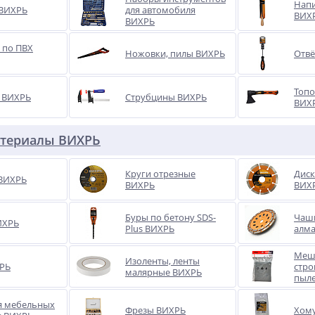
Нап
 ВИХРЬ
для автомобиля
ВИХ
ВИХРЬ
 по ПВХ
Ножовки, пилы ВИХРЬ
Отвё
Топо
 ВИХРЬ
Струбцины ВИХРЬ
ВИХ
атериалы ВИХРЬ
Круги отрезные
Диск
ВИХРЬ
ВИХРЬ
ВИХ
Буры по бетону SDS-
Чаш
ИХРЬ
Plus ВИХРЬ
алм
Меш
Изоленты, ленты
РЬ
стро
малярные ВИХРЬ
пыле
я мебельных
Фрезы ВИХРЬ
Хом