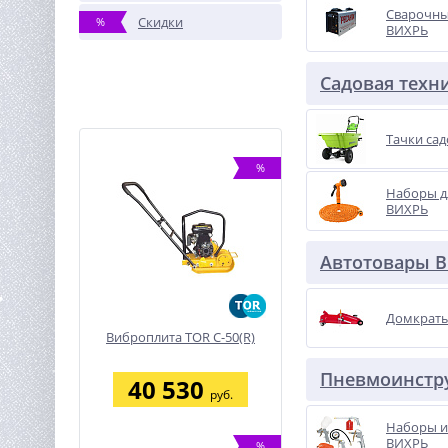
Сварочны
Скидки
%
ВИХРЬ
Садовая техн
Тачки са
%
Наборы д
ВИХРЬ
Автотовары 
Домкрат
Виброплита TOR C-50(R)
Пневмоинстр
40 530
руб.
Наборы и
ВИХРЬ
%