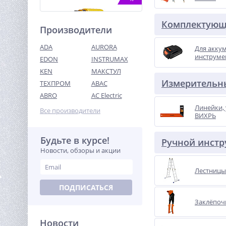
Комплектующ
Производители
ADA
AURORA
Для акку
инструме
EDON
INSTRUMAX
KEN
МАКСТУЛ
Измерительн
ТЕХПРОМ
ABAC
Перфоратор
аккумуляторный SDS Plus
ABRO
AC Electric
Hanskonner HRH1824BL
9 190
Линейки,
без АКБ и ЗУ Unibattery
Все производители
руб.
ВИХРЬ
Будьте в курсе!
%
Ручной инстр
Новости, обзоры и акции
Лестницы
ПОДПИСАТЬСЯ
Заклёпоч
Новости
Бензопила Huter BS-2800M