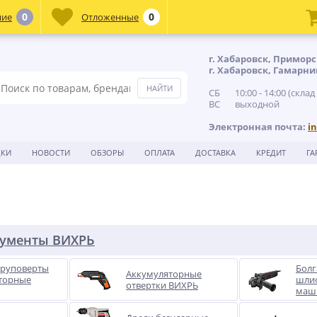
0
0
ние
Отложенные
г. Хабаровск, Приморс
г. Хабаровск, Гамарни
СБ 10:00 - 14:00 (склад
ВС выходной
Электронная почта:
i
ДКИ
НОВОСТИ
ОБЗОРЫ
ОПЛАТА
ДОСТАВКА
КРЕДИТ
ГА
рументы ВИХРЬ
руповерты
Болг
Аккумуляторные
торные
шли
отвертки ВИХРЬ
маш